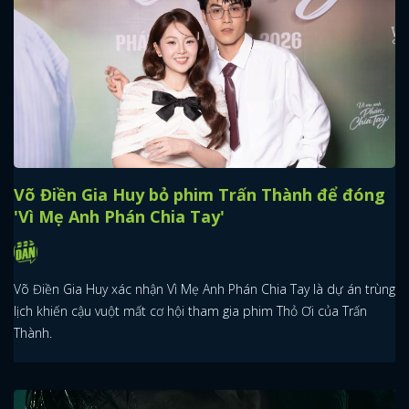
Võ Điền Gia Huy bỏ phim Trấn Thành để đóng
'Vì Mẹ Anh Phán Chia Tay'
Võ Điền Gia Huy xác nhận Vì Mẹ Anh Phán Chia Tay là dự án trùng
lịch khiến cậu vuột mất cơ hội tham gia phim Thỏ Ơi của Trấn
Thành.
x
ĐĂNG NHẬP