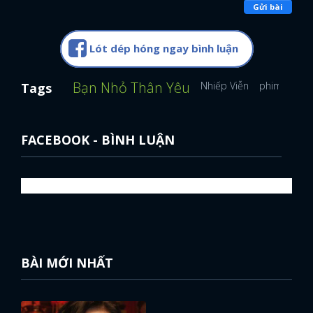
Gửi bài
Lót dép hóng ngay bình luận
Bạn Nhỏ Thân Yêu
Nhiếp Viễn
phim Trung
Tags
FACEBOOK - BÌNH LUẬN
BÀI MỚI NHẤT