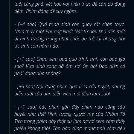
tuổi càng phải kết hợp với hiện thực để cân do đong
đếm. Phim đáng để suy ngẫm.
- [+4 sao] Quá trình sinh con quay rất chân thực.
Nhìn thấy một Phương Nhất Nặc từ đau khổ đến mất
đi hình tượng, trong phút chốc đã trở lại những hồi
ức sinh con năm nào.
- [+1 sao] Chưa xem qua quá trình sinh con bao giờ
sao? Vừa sinh xong đã ôm sờ! Ồn ào! Đạo diễn có
phải đang đùa không?
- [+3 sao] Nội dung phim quá ư là cẩu huyết, nhưng
diễn xuất của dàn diễn viên mới đỉnh làm sao!
- [+1 sao] Các phim gần đây phim nào cũng cẩu
huyết như thế! Hình tượng người mẹ của Nhậm Tố
Tịch trong phim này thật sự làm người xem cảm thấy
phiền không thôi. Tập nào cũng mang tình cảm tiêu