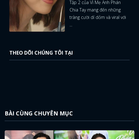
Tập 2 của Vì Mẹ Anh Phán
Chia Tay mang đến những
tràng cười dí dỏm và viral với
...
THEO DÕI CHÚNG TÔI TẠI
BÀI CÙNG CHUYÊN MỤC