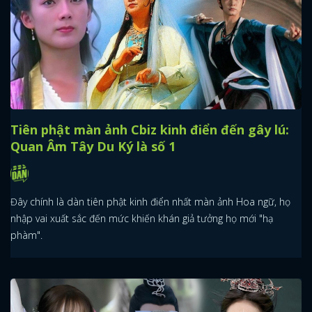
Tiên phật màn ảnh Cbiz kinh điển đến gây lú:
Quan Âm Tây Du Ký là số 1
Đây chính là dàn tiên phật kinh điển nhất màn ảnh Hoa ngữ, họ
nhập vai xuất sắc đến mức khiến khán giả tưởng họ mới "hạ
phàm".