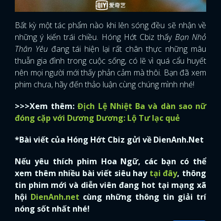
Bất kỳ một tác phẩm nào khi lên sóng đều sẽ nhận về
những ý kiến trái chiều. Hóng Hớt Cbiz thấy
Bạn Nhỏ
Thân Yêu
đang tái hiện lại rất chân thực những mâu
thuẫn gia đình trong cuộc sống, có lẽ vì quá cẩu huyết
nên mọi người mới thấy phản cảm mà thôi. Bạn đã xem
phim chưa, hãy đến thảo luận cùng chúng mình nhé!
>>>Xem thêm:
Địch Lệ Nhiệt Ba và dàn sao nữ
đóng cặp với Dương Dương: Lộ Tư lạc quẻ
*Bài viết của Hóng Hớt Cbiz gửi về DienAnh.Net
Nếu yêu thích phim Hoa Ngữ, các bạn có thể
xem thêm nhiều bài viết siêu hay
tại đây
, thông
tin phim mới và diễn viên đang hot tại mạng xã
hội
DienAnh.net
cùng những thông tin giải trí
nóng sốt nhất nhé!