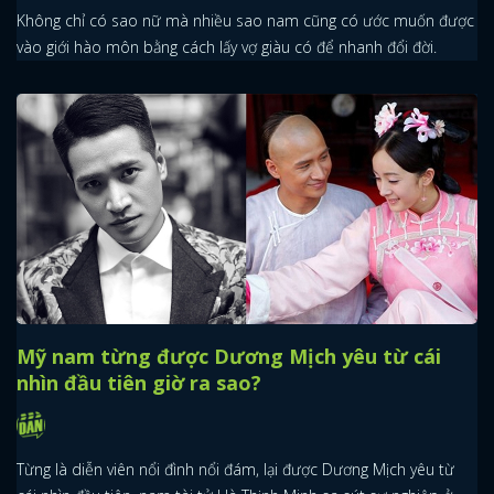
Không chỉ có sao nữ mà nhiều sao nam cũng có ước muốn được
vào giới hào môn bằng cách lấy vợ giàu có để nhanh đổi đời.
x
ĐĂNG NHẬP
FACEBOOK
GOOGLE
Mỹ nam từng được Dương Mịch yêu từ cái
nhìn đầu tiên giờ ra sao?
Từng là diễn viên nổi đình nổi đám, lại được Dương Mịch yêu từ