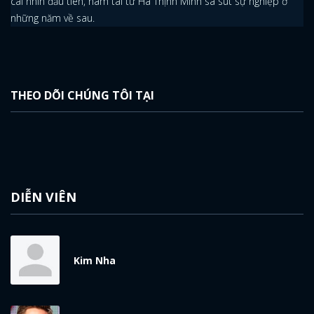
cái nhìn đầu tiên, nam tài tử Hà Thịnh Minh sa sút sự nghiệp ở
những năm về sau.
THEO DÕI CHÚNG TÔI TẠI
DIỄN VIÊN
Kim Nha