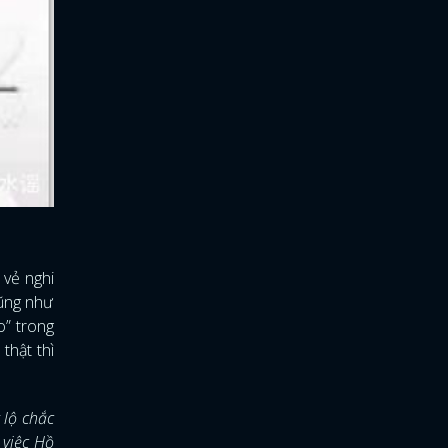
 vẻ nghi
cũng như
o” trong
thật thì
 lộ chắc
 việc Hồ