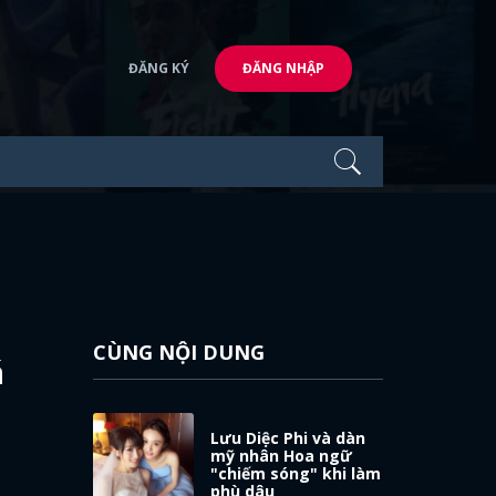
ĐĂNG KÝ
ĐĂNG NHẬP
CÙNG NỘI DUNG
á
Lưu Diệc Phi và dàn
mỹ nhân Hoa ngữ
"chiếm sóng" khi làm
phù dâu