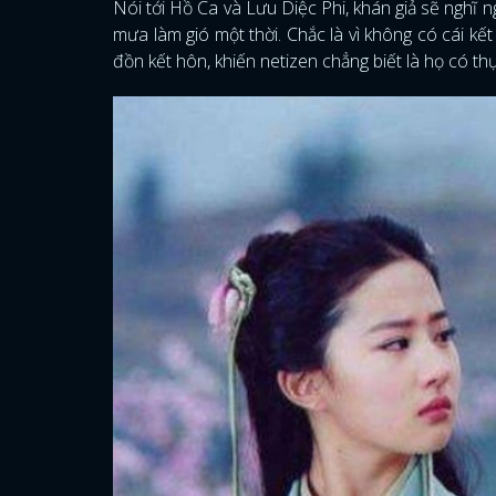
Nói tới Hồ Ca và Lưu Diệc Phi, khán giả sẽ nghĩ
mưa làm gió một thời. Chắc là vì không có cái kết
đồn kết hôn, khiến netizen chẳng biết là họ có th