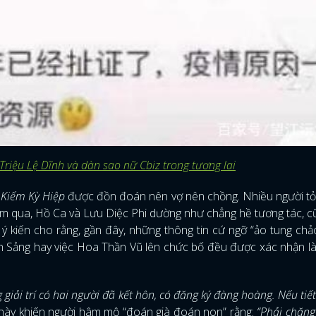
Triệu Lệ Dĩnh và dàn sao nữ Cbiz trong tương lai
 Kiếm Kỳ Hiệp
được đồn đoán nên vợ nên chồng. Nhiều người tỏ
 năm qua, Hồ Ca và Lưu Diệc Phi dường như chẳng hề tương tác, 
ý kiến cho rằng, gần đây, những thông tin cứ ngỡ “ảo tung chả
Sảng hay việc Hoa Thần Vũ lên chức bố đều được xác nhận là 
 giải trí có hai người đã kết hôn, có đăng ký đàng hoàng. Nếu tiết
 này khiến người hâm mộ “đoán già đoán non” rằng:
“Phải chăng