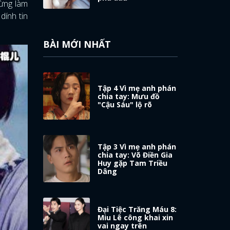
ừng làm
dính tin
BÀI MỚI NHẤT
Tập 4 Vì mẹ anh phán
chia tay: Mưu đồ
"Cậu Sáu" lộ rõ
Tập 3 Vì mẹ anh phán
chia tay: Võ Điền Gia
Huy gặp Tam Triều
Dâng
Đại Tiệc Trăng Máu 8:
Miu Lê công khai xin
vai ngay trên