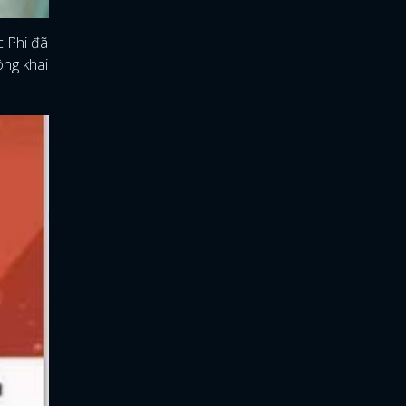
c Phi đã
ông khai