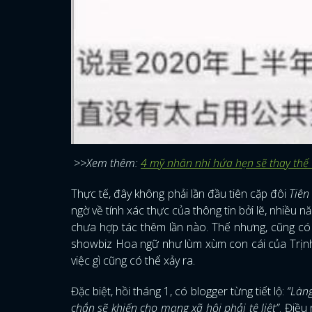
>>Xem thêm:
4 mỹ nhân nhí hứa hẹn sẽ thay thế 
Thực tế, đây không phải lần đầu tiên cặp đôi
Tiên
ngờ về tính xác thực của thông tin bởi lẽ, nhiều
chưa hợp tác thêm lần nào. Thế nhưng, cũng có 
showbiz Hoa ngữ như lùm xùm con cái của Trịnh 
việc gì cũng có thể xảy ra.
Đặc biệt, hồi tháng 1, có blogger từng tiết lộ:
“Làng
chắn sẽ khiến cho mạng xã hội phải tê liệt”
. Điều