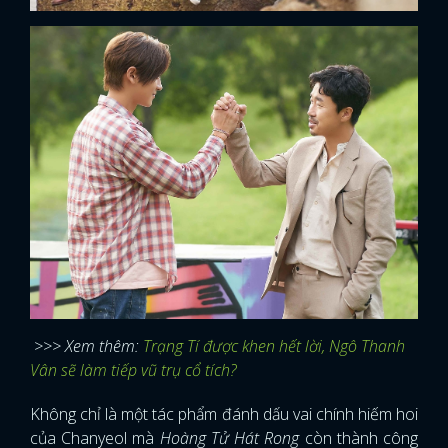
>>> Xem thêm:
Trạng Tí được khen hết lời, Ngô Thanh
Vân sẽ làm tiếp vũ trụ cổ tích?
Không chỉ là một tác phẩm đánh dấu vai chính hiếm hoi
của Chanyeol mà
Hoàng Tử Hát Rong
còn thành công