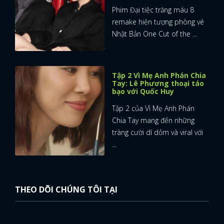
Phim Đại tiệc trăng máu 8
remake hiện tượng phòng vé
Nhật Bản One Cut of the ...
Tập 2 Vì Mẹ Anh Phán Chia
Tay: Lê Phương thoại táo
bạo với Quốc Huy
Tập 2 của Vì Mẹ Anh Phán
Chia Tay mang đến những
tràng cười dí dỏm và viral với
...
THEO DÕI CHÚNG TÔI TẠI