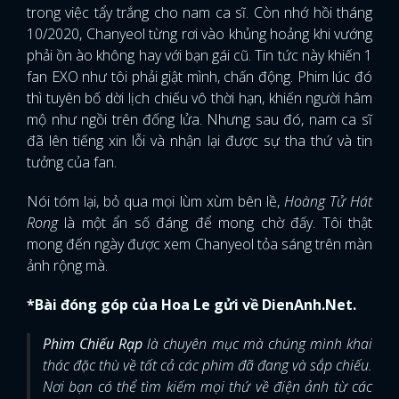
trong việc tẩy trắng cho nam ca sĩ. Còn nhớ hồi tháng
10/2020, Chanyeol từng rơi vào khủng hoảng khi vướng
phải ồn ào không hay với bạn gái cũ. Tin tức này khiến 1
fan EXO như tôi phải giật mình, chấn động. Phim lúc đó
thì tuyên bố dời lịch chiếu vô thời hạn, khiến người hâm
mộ như ngồi trên đống lửa. Nhưng sau đó, nam ca sĩ
đã lên tiếng xin lỗi và nhận lại được sự tha thứ và tin
tưởng của fan.
Nói tóm lại, bỏ qua mọi lùm xùm bên lề,
Hoàng Tử Hát
Rong
là một ẩn số đáng để mong chờ đấy. Tôi thật
mong đến ngày được xem Chanyeol tỏa sáng trên màn
ảnh rộng mà.
*Bài đóng góp của Hoa Le gửi về DienAnh.Net.
Phim Chiếu Rạp
là chuyên mục mà chúng mình khai
thác đặc thù về tất cả các phim đã đang và sắp chiếu.
Nơi bạn có thể tìm kiếm mọi thứ về điện ảnh từ các