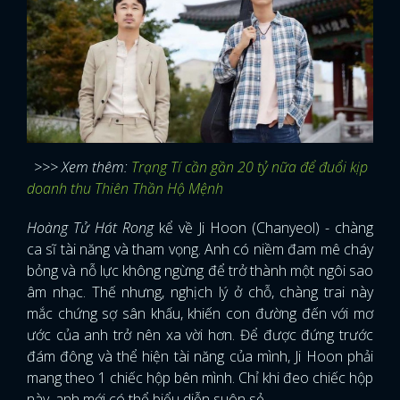
>>> Xem thêm:
Trạng Tí cần gần 20 tỷ nữa để đuổi kịp
doanh thu Thiên Thần Hộ Mệnh
Hoàng Tử Hát Rong
kể về Ji Hoon (Chanyeol) - chàng
ca sĩ tài năng và tham vọng. Anh có niềm đam mê cháy
bỏng và nỗ lực không ngừng để trở thành một ngôi sao
âm nhạc. Thế nhưng, nghịch lý ở chỗ, chàng trai này
mắc chứng sợ sân khấu, khiến con đường đến với mơ
ước của anh trở nên xa vời hơn. Để được đứng trước
đám đông và thể hiện tài năng của mình, Ji Hoon phải
mang theo 1 chiếc hộp bên mình. Chỉ khi đeo chiếc hộp
này, anh mới có thể biểu diễn suôn sẻ.