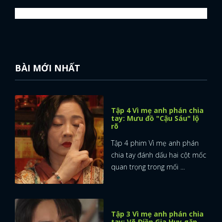
BÀI MỚI NHẤT
Tập 4 Vì mẹ anh phán chia
tay: Mưu đồ "Cậu Sáu" lộ
rõ
Tập 4 phim Vì mẹ anh phán
chia tay đánh dấu hai cột mốc
quan trọng trong mối ...
Tập 3 Vì mẹ anh phán chia
tay: Võ Điền Gia Huy gặp