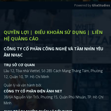
Play
Mute
Powered by 
GliaStudios
QUYỀN LỢI
ĐIỂU KHOẢN SỬ DỤNG
LIÊN
HỆ QUẢNG CÁO
CÔNG TY CỔ PHẦN CÔNG NGHỆ VÀ TẦM NHÌN YÊU
ÂM NHẠC
TRỤ SỞ CƠ QUAN
Lầu 12, Tòa nhà Viettel, Số 285 Cách Mạng Tháng Tám, Phường
12, Quận 10, TP. Hồ Chí Minh
Quản lý và vận hành bởi:
CÔNG TY CỔ PHẦN ĐIỆN ẢNH NET
38/6A Nguyễn Văn Trỗi, Phường 15, Quận Phú Nhuận, TP. Hồ Chí
Minh