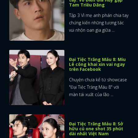
Tam Triều Dâng
Tập 3 Vì mẹ anh phán chia tay
chứng kiến những tương tác
vui nhộn oan gia giữa ...
Đại Tiệc Trăng Máu 8: Miu
x
Lê công khai xin vai ngay
ĐĂNG NHẬP
trên Facebook
Chuyện chưa kể từ showcase
"Đại Tiệc Trăng Máu 8" với
FACEBOOK
GOOGLE
màn tái xuất của lão ...
Đại Tiệc Trăng Máu 8: Sở
hữu cú one shot 35 phút
dài nhất Việt Nam