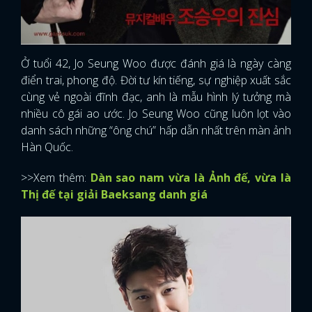
Ở tuổi 42, Jo Seung Woo được đánh giá là ngày càng
điển trai, phong độ. Đời tư kín tiếng, sự nghiệp xuất sắc
cùng vẻ ngoài đĩnh đạc, anh là mẫu hình lý tưởng mà
nhiều cô gái ao ước. Jo Seung Woo cũng luôn lọt vào
danh sách những “ông chú” hấp dẫn nhất trên màn ảnh
Hàn Quốc.
>>Xem thêm:
Dàn sao nam vừa là Ảnh đế, vừa là
Thị đế tại giải Baeksang danh giá