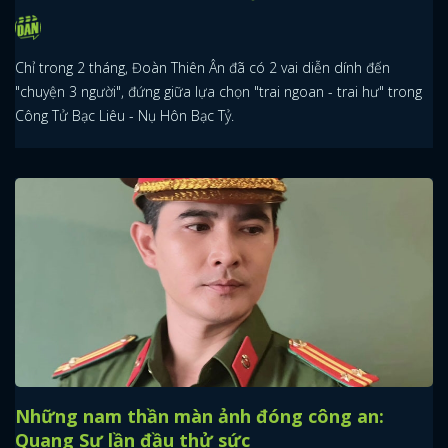
Chỉ trong 2 tháng, Đoàn Thiên Ân đã có 2 vai diễn dính đến
"chuyện 3 người", đứng giữa lựa chọn "trai ngoan - trai hư" trong
Công Tử Bạc Liêu - Nụ Hôn Bạc Tỷ.
Những nam thần màn ảnh đóng công an:
Quang Sự lần đầu thử sức