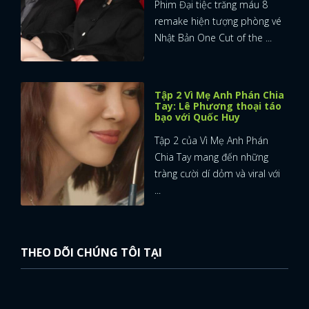
Phim Đại tiệc trăng máu 8
remake hiện tượng phòng vé
Nhật Bản One Cut of the ...
Tập 2 Vì Mẹ Anh Phán Chia
Tay: Lê Phương thoại táo
bạo với Quốc Huy
Tập 2 của Vì Mẹ Anh Phán
Chia Tay mang đến những
tràng cười dí dỏm và viral với
...
THEO DÕI CHÚNG TÔI TẠI