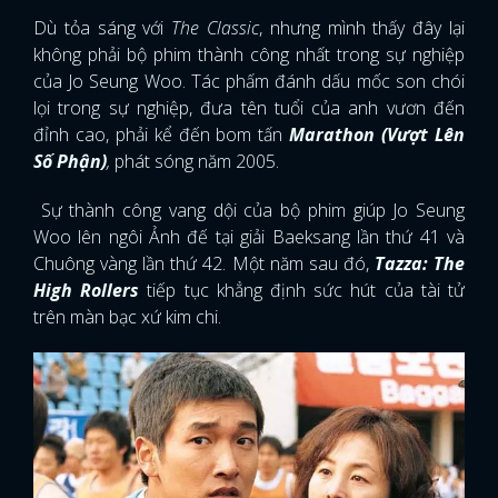
Dù tỏa sáng với
The Classic
, nhưng mình thấy đây lại
không phải bộ phim thành công nhất trong sự nghiệp
của Jo Seung Woo. Tác phấm đánh dấu mốc son chói
lọi trong sự nghiệp, đưa tên tuổi của anh vươn đến
đỉnh cao, phải kể đến bom tấn
Marathon (Vượt Lên
Số Phận)
,
phát sóng năm 2005.
Sự thành công vang dội của bộ phim giúp Jo Seung
Woo lên ngôi Ảnh đế tại giải Baeksang lần thứ 41 và
Chuông vàng lần thứ 42. Một năm sau đó,
Tazza: The
High Rollers
tiếp tục khẳng định sức hút của tài tử
trên màn bạc xứ kim chi.