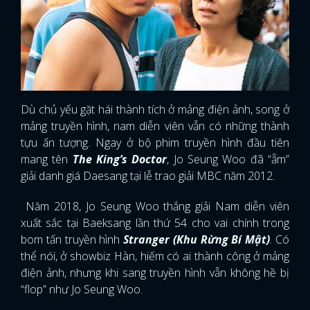
Dù chủ yếu gặt hái thành tích ở mảng điện ảnh, song ở
mảng truyền hình, nam diễn viên vẫn có những thành
tựu ấn tượng. Ngay ở bộ phim truyền hình đầu tiên
mang tên
The King’s Doctor
, Jo Seung Woo đã “ẵm”
giải danh giá Daesang tại lễ trao giải MBC năm 2012.
Năm 2018, Jo Seung Woo thắng giải Nam diễn viên
xuất sắc tại Baeksang lần thứ 54 cho vai chính trong
bom tấn truyền hình
Stranger (Khu Rừng Bí Mật)
. Có
thể nói, ở showbiz Hàn, hiếm có ai thành công ở mảng
điện ảnh, nhưng khi sang truyền hình vẫn không hề bị
“flop” như Jo Seung Woo.