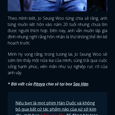
FACEBOOK
GOOGLE
Theo mình biết, Jo Seung Woo từng chia sẻ rằng, anh
từng muốn kết hôn vào năm 20 tuổi nhưng chưa tìm
được người thích hợp. Đến nay, anh vẫn muốn lập gia
đình nhưng nghĩ rằng hôn nhân là thứ không thể lên kế
hoạch trước.
Mình hy vọng rằng, trong tương lai, Jo Seung Woo sẽ
sớm tìm thấy một nửa kia của mình, cùng trải qua cuộc
sống hạnh phúc, viên mãn như sự nghiệp rực rỡ của
anh vậy.
* Bài viết của
Pitaya
chia sẻ tại box
Sao Hàn
Nếu bạn là mọt phim Hàn Quốc và không
bỏ qua bất cứ tác phẩm nào của xứ sở kim