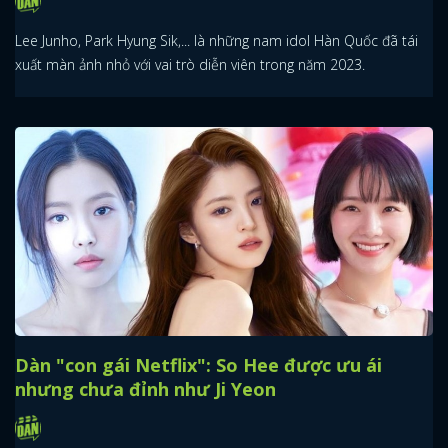
Lee Junho, Park Hyung Sik,... là những nam idol Hàn Quốc đã tái
xuất màn ảnh nhỏ với vai trò diễn viên trong năm 2023.
Dàn "con gái Netflix": So Hee được ưu ái
nhưng chưa đỉnh như Ji Yeon