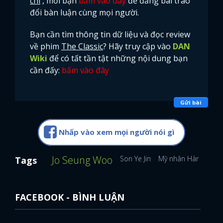
chi
, mời bạn
bấm vào đây
để đăng bài trao
đổi bàn luận cùng mọi người.
Bạn cần tìm thông tin dữ liệu và đọc review
về phim
The Classic
? Hãy truy cập vào
DAN
Wiki
để có tất tần tật những nội dung bạn
cần đấy:
bấm vào đây
Gửi bài
Nhấp vào xem mọi người nói gì
Jo Seung Woo
Son Ye Jin
Mỹ nhân Hàn Quốc
Tags
FACEBOOK - BÌNH LUẬN