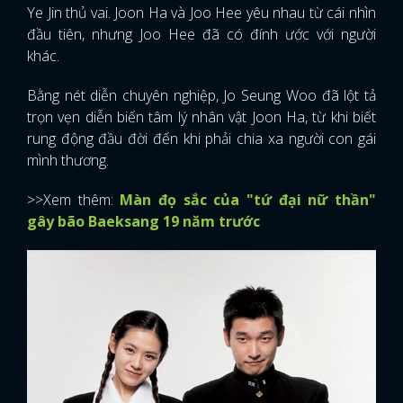
Ye Jin thủ vai. Joon Ha và Joo Hee yêu nhau từ cái nhìn
đầu tiên, nhưng Joo Hee đã có đính ước với người
khác.
Bằng nét diễn chuyên nghiệp, Jo Seung Woo đã lột tả
trọn vẹn diễn biến tâm lý nhân vật Joon Ha, từ khi biết
rung động đầu đời đến khi phải chia xa người con gái
mình thương.
>>Xem thêm:
Màn đọ sắc của "tứ đại nữ thần"
gây bão Baeksang 19 năm trước