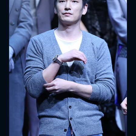
x
ĐĂNG NHẬP