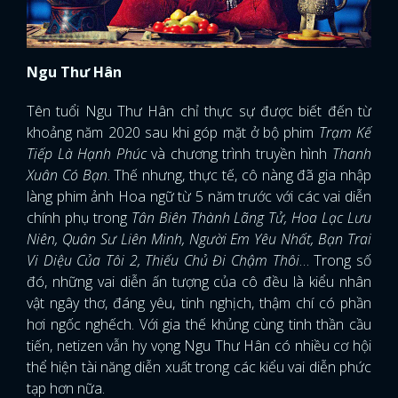
Ngu Thư Hân
Tên tuổi Ngu Thư Hân chỉ thực sự được biết đến từ
khoảng năm 2020 sau khi góp mặt ở bộ phim
Trạm Kế
Tiếp Là Hạnh Phúc
và chương trình truyền hình
Thanh
Xuân Có Bạn
. Thế nhưng, thực tế, cô nàng đã gia nhập
làng phim ảnh Hoa ngữ từ 5 năm trước với các vai diễn
chính phụ trong
Tân Biên Thành Lãng Tử, Hoa Lạc Lưu
Niên, Quân Sư Liên Minh, Người Em Yêu Nhất, Bạn Trai
Vi Diệu Của Tôi 2, Thiếu Chủ Đi Chậm Thôi
… Trong số
đó, những vai diễn ấn tượng của cô đều là kiểu nhân
vật ngây thơ, đáng yêu, tinh nghịch, thậm chí có phần
hơi ngốc nghếch. Với gia thế khủng cùng tinh thần cầu
tiến, netizen vẫn hy vọng Ngu Thư Hân có nhiều cơ hội
thể hiện tài năng diễn xuất trong các kiểu vai diễn phức
tạp hơn nữa.