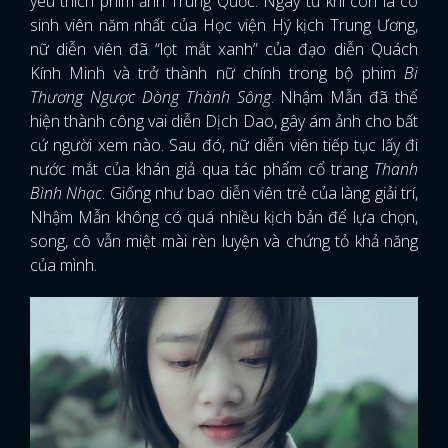
yêu thích phim ảnh Trung Quốc. Ngay từ khi còn là cô
sinh viên năm nhất của Học viện Hý kịch Trung Ương,
nữ diễn viên đã “lọt mắt xanh” của đạo diễn Quách
Kính Minh và trở thành nữ chính trong bộ phim
Bi
Thương Ngược Dòng Thành Sông
. Nhậm Mẫn đã thể
hiện thành công vai diễn Dịch Dao, gây ám ảnh cho bất
cứ người xem nào. Sau đó, nữ diễn viên tiếp tục lấy đi
nước mắt của khán giả qua tác phẩm cổ trang
Thanh
Bình Nhạc
. Giống như bao diễn viên trẻ của làng giải trí,
Nhậm Mẫn không có quá nhiều kịch bản để lựa chọn,
song, cô vẫn miệt mài rèn luyện và chứng tỏ khả năng
của mình.