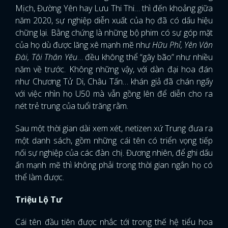
Mịch, Đường Yên hay Lưu Thi Thi… thì đến khoảng giữa
năm 2020, sự nghiệp diễn xuất của họ đã có dấu hiệu
chững lại. Bằng chứng là những bộ phim có sự góp mặt
của họ dù được lăng xê mạnh mẽ như
Hữu Phỉ, Yên Vân
Đài, Tôi Thân Yêu
… đều không thể “gây bão” như nhiều
năm về trước. Không những vậy, với dàn đại hoa đán
như Chương Tử Di, Châu Tấn… khán giả đã chán ngấy
với việc nhìn họ U50 mà vẫn gồng lên để diễn cho ra
nét trẻ trung của tuổi trăng rằm.
Sau một thời gian dài xem xét, netizen xứ Trung đưa ra
một danh sách, gồm những cái tên có triển vọng tiếp
nối sự nghiệp của các đàn chị. Đương nhiên, để ghi dấu
ấn mạnh mẽ thì không phải trong thời gian ngắn họ có
thể làm được.
Triệu Lộ Tư
Cái tên đầu tiên được nhắc tới trong thế hệ tiểu hoa