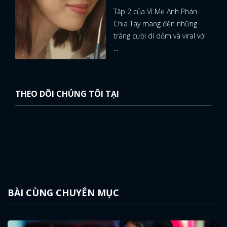
Tập 2 của Vì Mẹ Anh Phán
Chia Tay mang đến những
tràng cười dí dỏm và viral với
...
THEO DÕI CHÚNG TÔI TẠI
BÀI CÙNG CHUYÊN MỤC