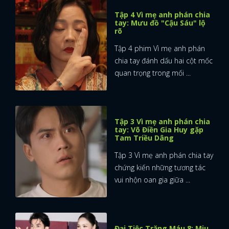
Tập 4 Vì mẹ anh phán chia
tay: Mưu đồ "Cậu Sáu" lộ
rõ
Tập 4 phim Vì mẹ anh phán
chia tay đánh dấu hai cột mốc
quan trọng trong mối ...
Tập 3 Vì mẹ anh phán chia
tay: Võ Điền Gia Huy gặp
Tam Triều Dâng
Tập 3 Vì mẹ anh phán chia tay
chứng kiến những tương tác
vui nhộn oan gia giữa ...
Đại Tiệc Trăng Máu 8: Miu