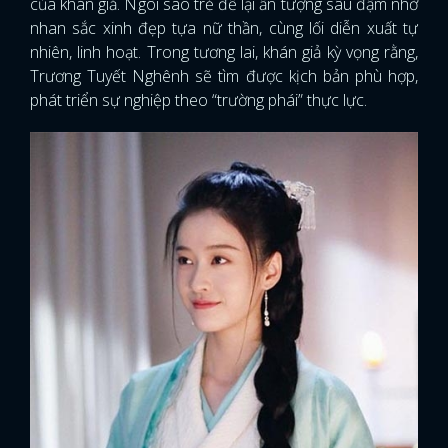
của khán giả. Ngôi sao trẻ để lại ấn tượng sâu đậm nhờ
nhan sắc xinh đẹp tựa nữ thần, cùng lối diễn xuất tự
nhiên, linh hoạt. Trong tương lai, khán giả kỳ vọng rằng,
Trương Tuyết Nghênh sẽ tìm được kịch bản phù hợp,
phát triển sự nghiệp theo “trường phái” thực lực.