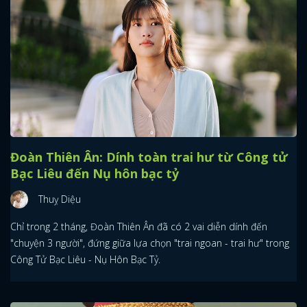
Đoàn Thiên Ân: Dính toàn trai hư từ Công tử
Bạc Liêu đến Nụ hôn bạc tỷ
Thuỵ Diệu
Chỉ trong 2 tháng, Đoàn Thiên Ân đã có 2 vai diễn dính đến
"chuyện 3 người", đứng giữa lựa chọn "trai ngoan - trai hư" trong
Công Tử Bạc Liêu - Nụ Hôn Bạc Tỷ.