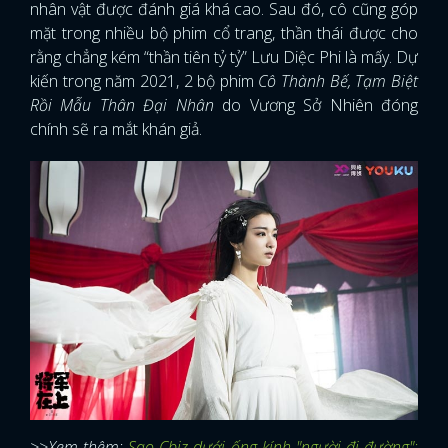
nhân vật được đánh giá khá cao. Sau đó, cô cũng góp
mặt trong nhiều bộ phim cổ trang, thần thái được cho
rằng chẳng kém “thần tiên tỷ tỷ” Lưu Diệc Phi là mấy. Dự
kiến trong năm 2021, 2 bộ phim
Cô Thành Bế, Tạm Biệt
Rồi Mẫu Thân Đại Nhân
do Vương Sở Nhiên đóng
chính sẽ ra mắt khán giả.
x
ĐĂNG NHẬP
>>Xem thêm:
Sao Cbiz dưới ống kính "người đi đường":