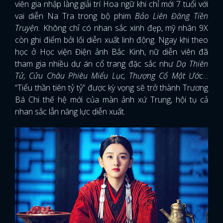
viên gia nhập làng giải trí Hoa ngữ khi chỉ mới 7 tuổi với
vai diễn Na Tra trong bộ phim
Bảo Liên Đăng Tiền
Truyện.
Không chỉ có nhan sắc xinh đẹp, mỹ nhân 9X
còn ghi điểm bởi lối diễn xuất linh động. Ngay khi theo
học ở Học viện Điện ảnh Bắc Kinh, nữ diễn viên đã
tham gia nhiều dự án cổ trang đặc sắc như
Dạ Thiên
Tử, Cửu Châu Phiêu Miểu Lục, Thượng Cổ Mật Ước
…
“Tiểu thần tiên tỷ tỷ” được kỳ vọng sẽ trở thành Trương
Bá Chi thế hệ mới của màn ảnh xứ Trung, hội tụ cả
nhan sắc lẫn năng lực diễn xuất.