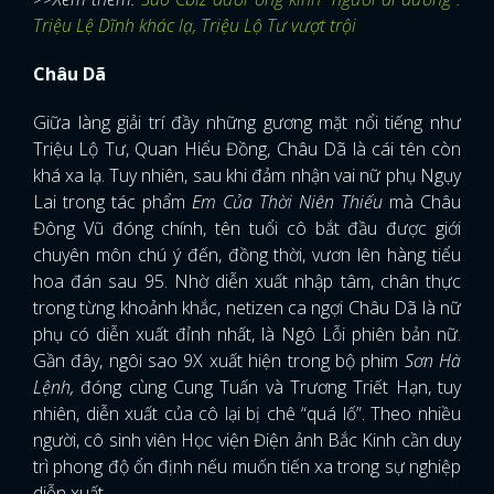
Triệu Lệ Dĩnh khác lạ, Triệu Lộ Tư vượt trội
FACEBOOK
GOOGLE
Châu Dã
Giữa làng giải trí đầy những gương mặt nổi tiếng như
Triệu Lộ Tư, Quan Hiểu Đồng, Châu Dã là cái tên còn
khá xa lạ. Tuy nhiên, sau khi đảm nhận vai nữ phụ Ngụy
Lai trong tác phẩm
Em Của Thời Niên Thiếu
mà Châu
Đông Vũ đóng chính, tên tuổi cô bắt đầu được giới
chuyên môn chú ý đến, đồng thời, vươn lên hàng tiểu
hoa đán sau 95. Nhờ diễn xuất nhập tâm, chân thực
trong từng khoảnh khắc, netizen ca ngợi Châu Dã là nữ
phụ có diễn xuất đỉnh nhất, là Ngô Lỗi phiên bản nữ.
Gần đây, ngôi sao 9X xuất hiện trong bộ phim
Sơn Hà
Lệnh,
đóng cùng Cung Tuấn và Trương Triết Hạn, tuy
nhiên, diễn xuất của cô lại bị chê “quá lố”. Theo nhiều
người, cô sinh viên Học viện Điện ảnh Bắc Kinh cần duy
trì phong độ ổn định nếu muốn tiến xa trong sự nghiệp
diễn xuất.