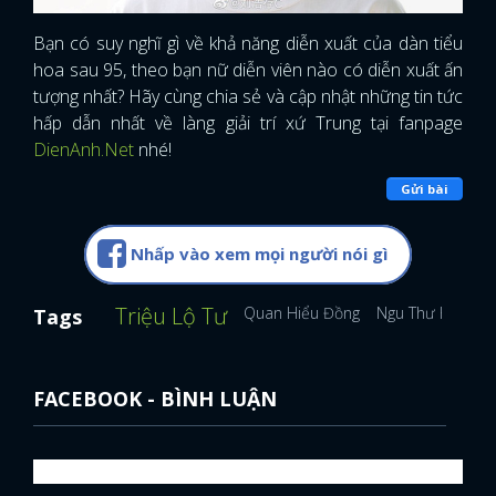
Bạn có suy nghĩ gì về khả năng diễn xuất của dàn tiểu
hoa sau 95, theo bạn nữ diễn viên nào có diễn xuất ấn
tượng nhất? Hãy cùng chia sẻ và cập nhật những tin tức
hấp dẫn nhất về làng giải trí xứ Trung tại fanpage
DienAnh.Net
nhé!
Gửi bài
Nhấp vào xem mọi người nói gì
Triệu Lộ Tư
Quan Hiểu Đồng
Ngu Thư Hân
V
Tags
FACEBOOK - BÌNH LUẬN