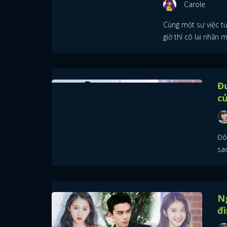
Carole
Cùng một sự việc t
giờ thì cô lại nhận 
Đ
c
Đô
sa
Ng
đ