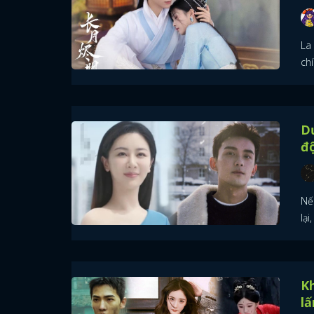
La
ch
D
độ
Nế
lại
K
lấ