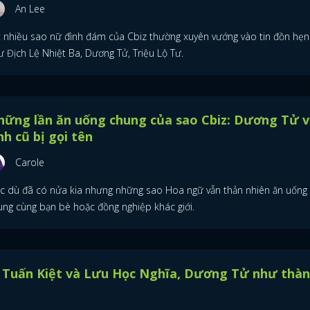
An Lee
FACEBOOK
GOOGLE
t nhiều sao nữ đình đám của Cbiz thường xuyên vướng vào tin đồn hẹn
 Địch Lệ Nhiệt Ba, Dương Tử, Triệu Lộ Tư.
hững lần ăn uống chung của sao Cbiz: Dương Tử v
nh cũ bị gọi tên
Carole
c dù đã có nửa kia nhưng những sao Hoa ngữ vẫn thản nhiên ăn uống
ung cùng bạn bè hoặc đồng nghiệp khác giới.
n Tuấn Kiệt và Lưu Học Nghĩa, Dương Tử như thà