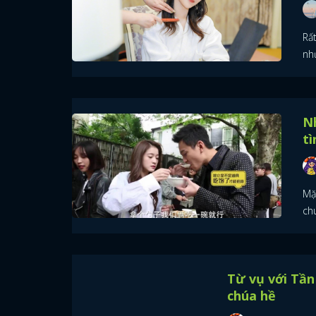
Rấ
như
N
tì
Mặ
ch
Từ vụ với Tầ
chúa hề