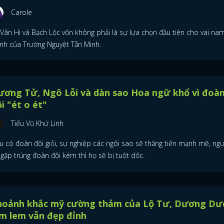
Carole
 Vân Hi và Bạch Lộc vốn không phải là sự lựa chọn đầu tiên cho vai na
ính của Trường Nguyệt Tẫn Minh.
ương Tử, Ngô Lỗi và dàn sao Hoa ngữ khổ vì đoà
i "ét o ét"
Tiểu Vũ Khứ Linh
u có đoàn đội giỏi, sự nghiệp các ngôi sao sẽ thăng tiến mạnh mẽ, ng
, gặp trúng đoàn đội kém thì họ sẽ bị tuột dốc.
hoảnh khắc mỹ cường thảm của Lộ Tư, Dương D
m lem vẫn đẹp đỉnh