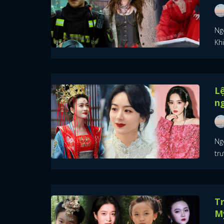
Ng
Kh
Lệ
ng
Ngo
tr
T
M