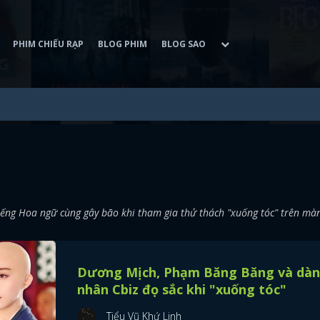
PHIM CHIẾU RẠP
BLOG PHIM
BLOG SAO
iếng Hoa ngữ cùng gây bão khi tham gia thử thách "xuống tóc" trên mà
Dương Mịch, Phạm Băng Băng và dà
nhân Cbiz đọ sắc khi "xuống tóc"
Tiểu Vũ Khứ Linh