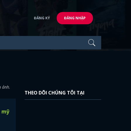
ĐĂNG KÝ
ĐĂNG NHẬP
n ảnh.
THEO DÕI CHÚNG TÔI TẠI
n mỹ