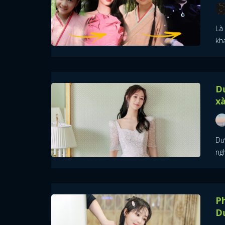
Là
khá
Dư
xà
Dư
ng
Ph
D