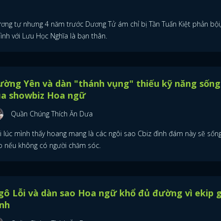
ương tự nhưng 4 năm trước Dương Tử ám chỉ bị Tần Tuấn Kiệt phản bội
mình với Lưu Học Nghĩa là bạn thân.
ường Yên và dàn "thánh vụng" thiếu kỹ năng sống
ủa showbiz Hoa ngữ
Quần Chúng Thích Ăn Dưa
i lúc mình thấy hoang mang là các ngôi sao Cbiz đình đám này sẽ sống
o nếu không có người chăm sóc.
ô Lỗi và dàn sao Hoa ngữ khổ đủ đường vì ekip g
ình