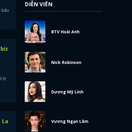
DIỄN VIÊN
y bão
BTV Hoài Anh
biz
Nick Robinson
ì lỡ
Dương Mỹ Linh
 La
Vương Ngạn Lâm