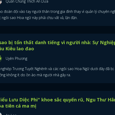
Quần Chúng Thích Ăn Dưa
o đoàn đội vào tay người thân trong gia đình thay vì quản lý chuyên ng
 ngôi sao Hoa ngữ này phải chịu vất vả, lận đận.
sao bị tổn thất danh tiếng vì người nhà: Sự Nghiệ
u Kiêu lao đao
Uyên Phương
 nghiệp Trương Tuyết Nghênh và các ngôi sao Hoa Ngữ dưới đây đã bị
ởng không ít do ồn ào mà người nhà gây ra.
iểu Lưu Diệc Phi" khoe sắc quyến rũ, Ngu Thư Hâ
a tiên cá ma mị