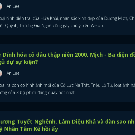
An Lee
oại hình điển trai của Hứa Khải, nhan sắc xinh đẹp của Dương Mịch, C
iết Quỳnh, Trương Gia Nghê cũng gây chú ý trên Weibo.
 Dĩnh hóa cô dâu thập niên 2000, Mịch - Ba diện đ
ủ dự sự kiện?
An Lee
ài ra còn có hình ảnh mới của Cổ Lực Na Trát, Triệu Lộ Tư, loạt ảnh h
ường của 3 bộ phim đang quay hot nhất.
rương Tuyết Nghênh, Lâm Diệu Khả và dàn sao nh
ỹ Nhân Tâm Kế hồi ấy