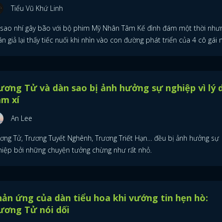
Tiểu Vũ Khứ Linh
 sao nhí gây bão với bộ phim Mỹ Nhân Tâm Kế đình đám một thời như
n giả lại thấy tiếc nuối khi nhìn vào con đường phát triển của 4 cô gái 
ơng Tử và dàn sao bị ảnh hưởng sự nghiệp vì lý 
m xí
An Lee
ơng Tử, Trương Tuyết Nghênh, Trương Triết Hạn… đều bị ảnh hưởng sự
hiệp bởi những chuyện tưởng chừng như rất nhỏ.
ĐĂNG NHẬP
ản ứng của dàn tiểu hoa khi vướng tin hẹn hò:
ương Tử nói dối