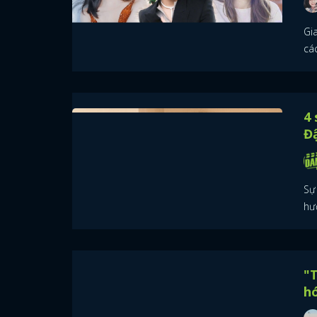
Gia
các
4 
Đậ
Sự
hư
"T
hó