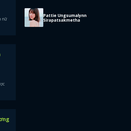
Pattie Ungsumalynn
m nữ
Sirapatsakmetha
n
ược
ương