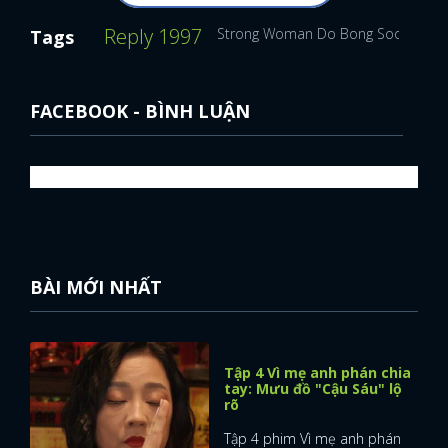
Reply 1997
Strong Woman Do Bong Soon - Cô
Tags
FACEBOOK - BÌNH LUẬN
BÀI MỚI NHẤT
Tập 4 Vì mẹ anh phán chia
tay: Mưu đồ "Cậu Sáu" lộ
rõ
Tập 4 phim Vì mẹ anh phán