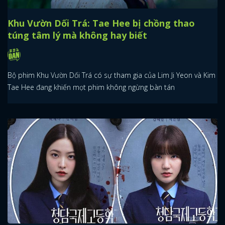
Khu Vườn Dối Trá: Tae Hee bị chồng thao
túng tâm lý mà không hay biết
Bộ phim Khu Vườn Dối Trá có sự tham gia của Lim Ji Yeon và Kim
Tae Hee đang khiến mọt phim không ngừng bàn tán