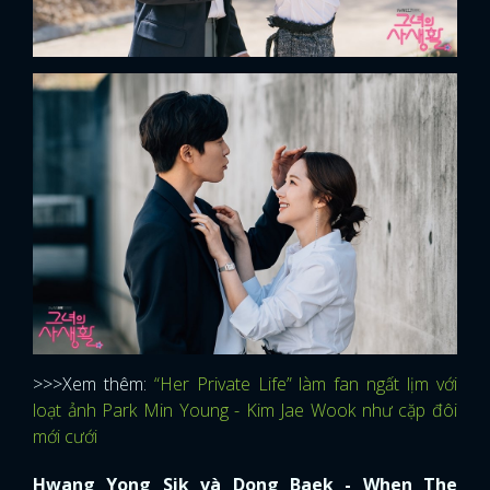
>>>Xem thêm:
“Her Private Life” làm fan ngất lịm với
loạt ảnh Park Min Young - Kim Jae Wook như cặp đôi
mới cưới
Hwang Yong Sik và Dong Baek - When The