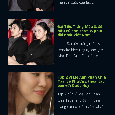
màn tái xuất của lão ...
FACEBOOK
GOOGLE
Đại Tiệc Trăng Máu 8: Sở
hữu cú one shot 35 phút
dài nhất Việt Nam
Phim Đại tiệc trăng máu 8
remake hiện tượng phòng vé
Nhật Bản One Cut of the ...
Tập 2 Vì Mẹ Anh Phán Chia
Tay: Lê Phương thoại táo
bạo với Quốc Huy
Tập 2 của Vì Mẹ Anh Phán
Chia Tay mang đến những
tràng cười dí dỏm và viral với
...