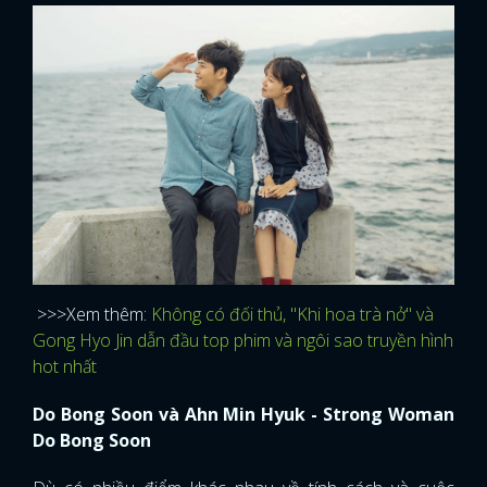
>>>Xem thêm:
Không có đối thủ, "Khi hoa trà nở" và
Gong Hyo Jin dẫn đầu top phim và ngôi sao truyền hình
hot nhất
Do Bong Soon và Ahn Min Hyuk - Strong Woman
Do Bong Soon