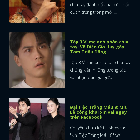
chia tay đánh dấu hai cột mốc
quan trọng trong mối ...
Tập 3 Vì mẹ anh phán chia
tay: Võ Điền Gia Huy gặp
Tam Triều Dâng
Tập 3 Vì mẹ anh phán chia tay
chứng kiến những tương tác
vui nhộn oan gia giữa ...
Đại Tiệc Trăng Máu 8: Miu
Lê công khai xin vai ngay
trên Facebook
x
Chuyện chưa kể từ showcase
ĐĂNG NHẬP
"Đại Tiệc Trăng Máu 8" với