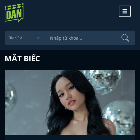
Toggle
navigati
MẮT BIẾC