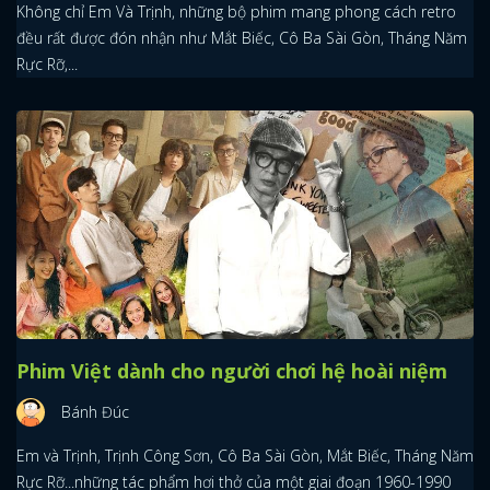
Không chỉ Em Và Trịnh, những bộ phim mang phong cách retro
đều rất được đón nhận như Mắt Biếc, Cô Ba Sài Gòn, Tháng Năm
FACEBOOK
GOOGLE
Rực Rỡ,...
Phim Việt dành cho người chơi hệ hoài niệm
Bánh Đúc
Em và Trịnh, Trịnh Công Sơn, Cô Ba Sài Gòn, Mắt Biếc, Tháng Năm
Rực Rỡ...những tác phẩm hơi thở của một giai đoạn 1960-1990