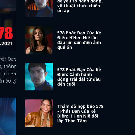
để yếu tố hành động,
võ thuật thực chiến
ổn áp
578 Phát Đạn Của Kẻ
Điên: H’Hen Niê lần
đầu lấn sân điện ảnh
quá ổn
hát Đạn
a, thông
578 Phát Đạn Của Kẻ
à trò PR
Điên: Cảnh hành
động trải dài từ đầu
ần 60 tỷ
đến cuối
Thảm đỏ họp báo 578
- Phát Đạn Của Kẻ
Điên: H'Hen Niê đối
lập Thảo Tâm