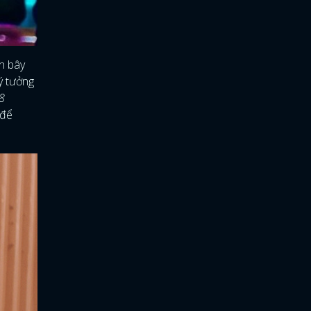
ận bây
ý tưởng
8
 để