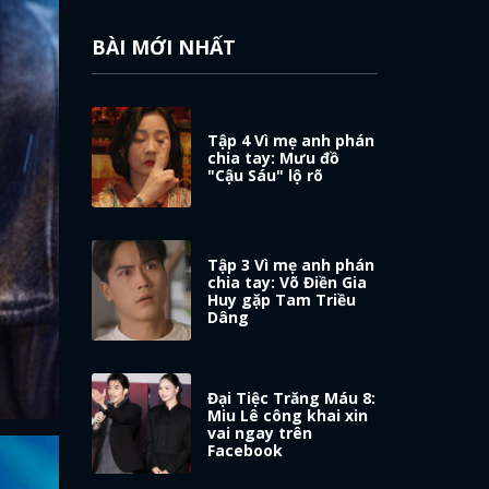
BÀI MỚI NHẤT
Tập 4 Vì mẹ anh phán
chia tay: Mưu đồ
"Cậu Sáu" lộ rõ
Tập 3 Vì mẹ anh phán
chia tay: Võ Điền Gia
Huy gặp Tam Triều
Dâng
Đại Tiệc Trăng Máu 8:
Miu Lê công khai xin
vai ngay trên
Facebook