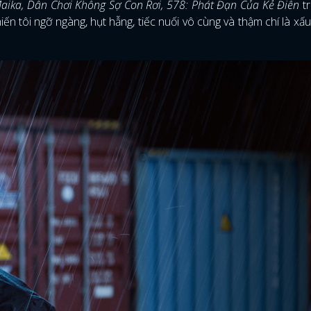
aika, Dân Chơi Không Sợ Con Rơi, 578: Phát Đạn Của Kẻ Điên
tr
ến tôi ngỡ ngàng, hụt hẫng, tiếc nuối vô cùng và thậm chí là xấ