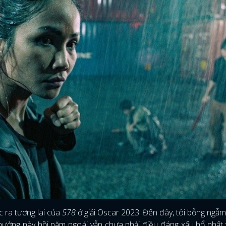
c ra tương lai của
578
ở giải Oscar 2023. Đến đây, tôi bỗng ngẫm 
hưởng này hồi năm ngoái vẫn chưa phải điều đáng xấu hổ nhất 