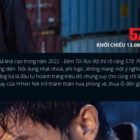
giá khá cao trong năm 2022 -
Đêm Tối Rực Rỡ
, thì rõ ràng
578: P
g diện. Nội dung nhạt nhoà, phi logic, không mang một ý nghĩ
ảng bá là đầu tư hoành tráng triệu đô nhưng suy cho cùng chỉ l
u tay của H’Hen Niê trở thành thảm họa phòng vé, thua lỗ đến g