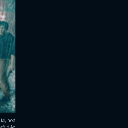
lại, hoá
với điện