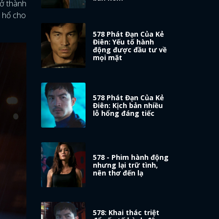
ở thành
u hổ cho
578 Phát Đạn Của Kẻ
Điên: Yếu tố hành
động được đầu tư về
mọi mặt
578 Phát Đạn Của Kẻ
Điên: Kịch bản nhiều
lỗ hổng đáng tiếc
578 - Phim hành động
nhưng lại trữ tình,
nên thơ đến lạ
578: Khai thác triệt