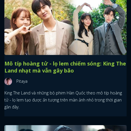
Mô típ hoàng tử - lọ lem chiếm sóng: King The
Land nhạt mà vẫn gây bão
Pitaya
King The Land và những bộ phim Hàn Quốc theo mô típ hoàng
tử - lọ lem tạo được ấn tượng trên màn ảnh nhỏ trong thời gian
gần đây.