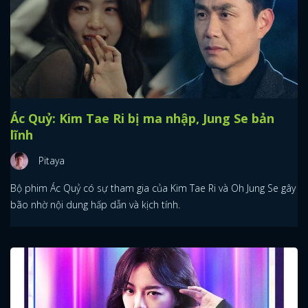
Ác Quỷ: Kim Tae Ri bị ma nhập, Jung Se bản
lĩnh
Pitaya
Bộ phim Ác Quỷ có sự tham gia của Kim Tae Ri và Oh Jung Se gây
bão nhờ nội dung hấp dẫn và kịch tính.