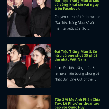
Đại Tiệc Trăng Máu 8: Miu
Lê công khai xin vai ngay
trên Facebook
Chuyện chưa kể từ showcase
"Đại Tiệc Trăng Máu 8" với
màn tái xuất của lão ...
Đại Tiệc Trăng Máu 8: Sở
hữu cú one shot 35 phút
dài nhất Việt Nam
Phim Đại tiệc trăng máu 8
remake hiện tượng phòng vé
Nhật Bản One Cut of the ...
x
Tập 2 Vì Mẹ Anh Phán Chia
ĐĂNG NHẬP
Tay: Lê Phương thoại táo
bạo với Quốc Huy