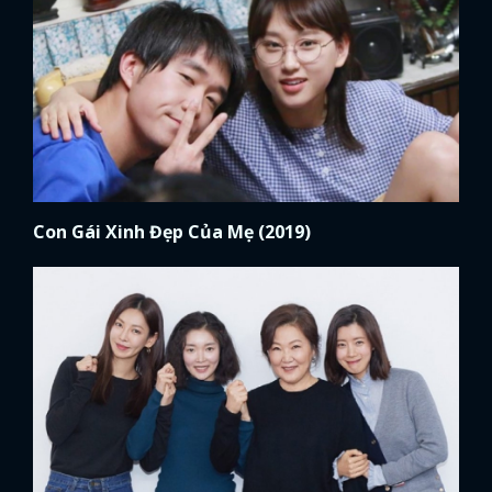
Con Gái Xinh Đẹp Của Mẹ (2019)