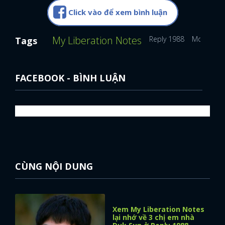
Click vào để xem bình luận
My Liberation Notes
Reply 1988
Mother Of
Tags
FACEBOOK - BÌNH LUẬN
CÙNG NỘI DUNG
Xem My Liberation Notes
lại nhớ về 3 chị em nhà