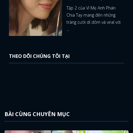
Tập 2 của Vì Mẹ Anh Phán
FACEBOOK
GOOGLE
Chia Tay mang đến những
tràng cười dí dỏm và viral với
...
THEO DÕI CHÚNG TÔI TẠI
BÀI CÙNG CHUYÊN MỤC