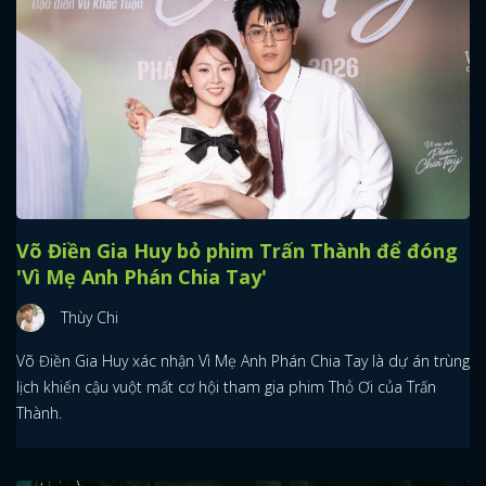
Võ Điền Gia Huy bỏ phim Trấn Thành để đóng
'Vì Mẹ Anh Phán Chia Tay'
Thùy Chi
Võ Điền Gia Huy xác nhận Vì Mẹ Anh Phán Chia Tay là dự án trùng
lịch khiến cậu vuột mất cơ hội tham gia phim Thỏ Ơi của Trấn
Thành.