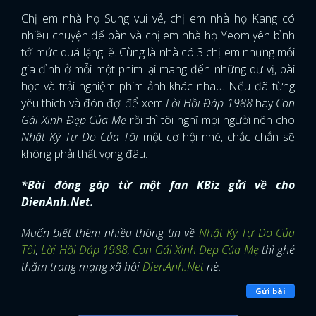
Chị em nhà họ Sung vui vẻ, chị em nhà họ Kang có
nhiều chuyện để bàn và chị em nhà họ Yeom yên bình
tới mức quá lặng lẽ. Cùng là nhà có 3 chị em nhưng mỗi
gia đình ở mỗi một phim lại mang đến những dư vị, bài
học và trải nghiệm phim ảnh khác nhau. Nếu đã từng
yêu thích và đón đợi để xem
Lời Hồi Đáp 1988
hay
Con
Gái Xinh Đẹp Của Mẹ
rồi thì tôi nghĩ mọi người nên cho
Nhật Ký Tự Do Của Tôi
một cơ hội nhé, chắc chắn sẽ
không phải thất vọng đâu.
*Bài đóng góp từ một fan KBiz gửi về cho
DienAnh.Net.
Muốn biết thêm nhiều thông tin về
Nhật Ký Tự Do Của
Tôi
,
Lời Hồi Đáp 1988
,
Con Gái Xinh Đẹp Của Mẹ
thì ghé
thăm trang mạng xã hội
DienAnh.Net
nè.
Gửi bài