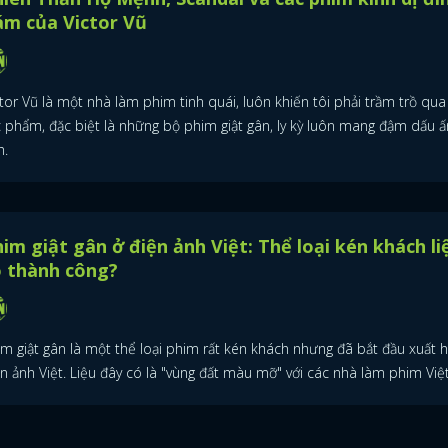
ám của Victor Vũ
tor Vũ là một nhà làm phim tinh quái, luôn khiến tôi phải trầm trồ qu
c phẩm, đặc biệt là những bộ phim giật gân, ly kỳ luôn mang đậm dấu ấ
h.
im giật gân ở điện ảnh Việt: Thể loại kén khách li
ó thành công?
im giật gân là một thể loại phim rất kén khách nhưng đã bắt đầu xuất h
n ảnh Việt. Liệu đây có là "vùng đất màu mỡ" với các nhà làm phim Việ