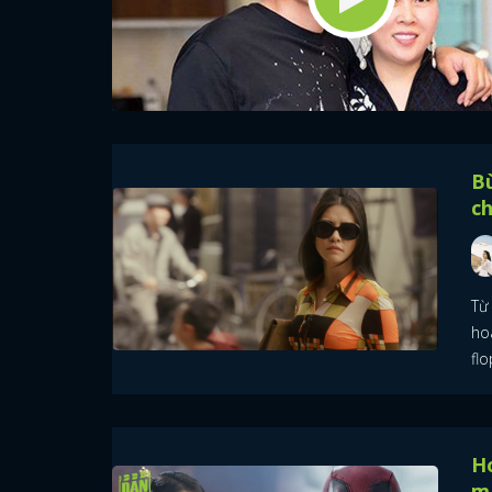
B
ch
Từ 
ho
flo
Ho
m