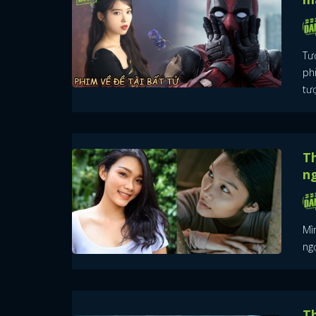
Tư
ph
tư
Th
n
Mìn
ngợ
Th