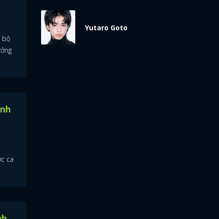
Yutaro Goto
g bộ
ưởng
ịnh
ợc ca
nh