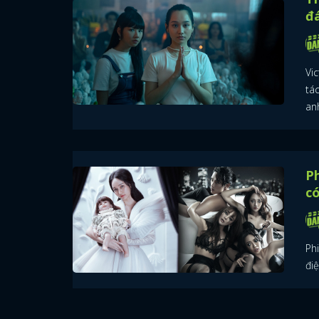
đ
Vic
tá
an
Ph
c
Ph
điệ