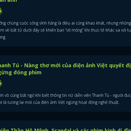
ởng chừng cuộc sống vĩnh hằng là điều ai cũng khao khát, nhưng nhữn
im về bất tử dưới đây sẽ khiến bạn “vỡ mộng” khi thực tế khác xa với t
ợng.
anh Tú - Nàng thơ mới của điện ảnh Việt quyết đ
gừng đóng phim
ĐĂNG NHẬP
h vô cùng bất ngờ khi biết thông tin nữ diễn viên Thanh Tú - người đư
i là tương lai mới của điện ảnh Việt ngừng hoạt động nghệ thuật.
FACEBOOK
GOOGLE
iên Thần Hộ Mệnh, Scandal và các phim kinh dị đì