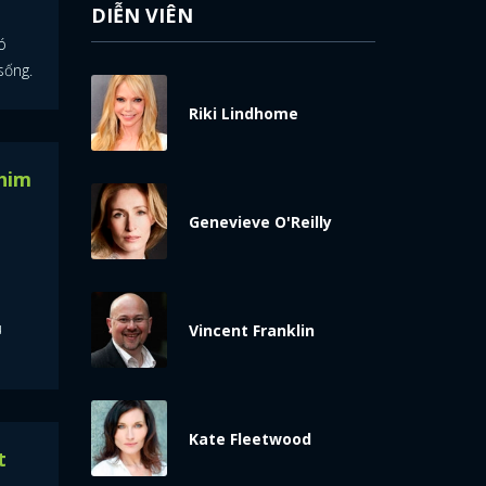
DIỄN VIÊN
ó
sống.
Riki Lindhome
him
Genevieve O'Reilly
u
Vincent Franklin
Kate Fleetwood
t