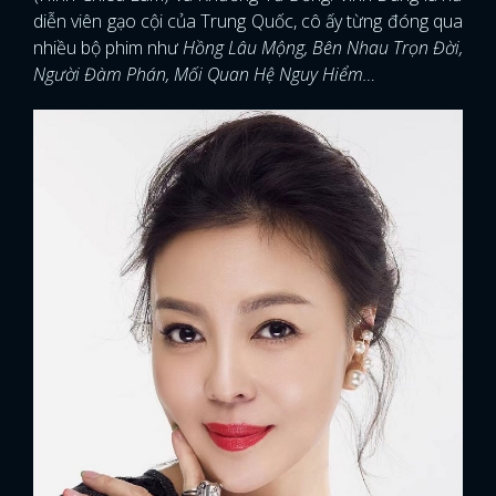
diễn viên gạo cội của Trung Quốc, cô ấy từng đóng qua
nhiều bộ phim như
Hồng Lâu Mộng, Bên Nhau Trọn Đời,
Người Đàm Phán, Mối Quan Hệ Nguy Hiểm…