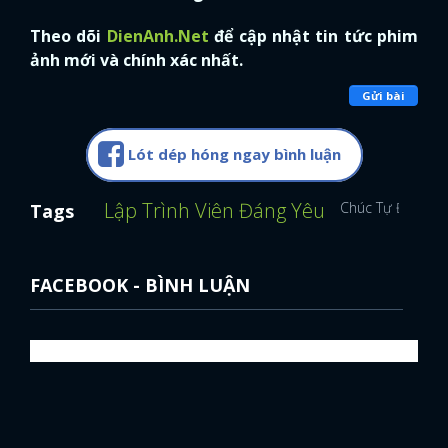
Theo dõi
DienAnh.Net
để cập nhật tin tức phim
ảnh mới và chính xác nhất.
Gửi bài
Lót dép hóng ngay bình luận
Lập Trình Viên Đáng Yêu
Chúc Tự Đan
D
Tags
FACEBOOK - BÌNH LUẬN