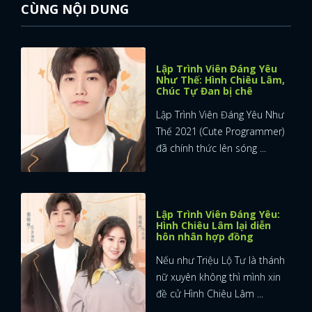
CÙNG NỘI DUNG
Lập Trình Viên Đáng Yêu
Như Thế: Hình Chiêu Lâm,
Chúc Tự Đan bị chê
Lập Trình Viên Đáng Yêu Như
Thế 2021 (Cute Programmer)
đã chính thức lên sóng ...
Lập Trình Viên Đáng Yêu:
Hình Chiêu Lâm lại diễn
hôn nhân hợp đồng
Nếu như Triệu Lộ Tư là thánh
nữ xuyên không thì mình xin
đề cử Hình Chiêu Lâm ...