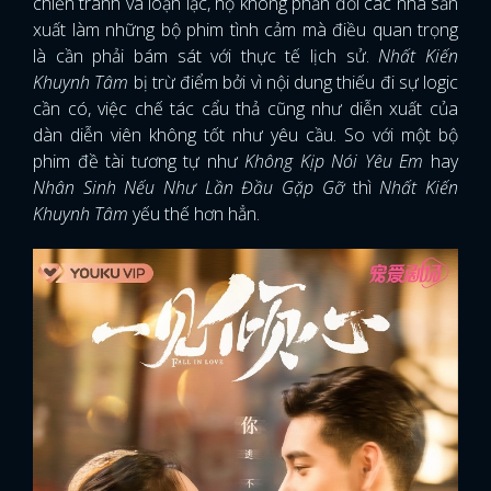
chiến tranh và loạn lạc, họ không phản đối các nhà sản
xuất làm những bộ phim tình cảm mà điều quan trọng
là cần phải bám sát với thực tế lịch sử.
Nhất Kiến
Khuynh Tâm
bị trừ điểm bởi vì nội dung thiếu đi sự logic
cần có, việc chế tác cẩu thả cũng như diễn xuất của
dàn diễn viên không tốt như yêu cầu. So với một bộ
phim đề tài tương tự như
Không Kịp Nói Yêu Em
hay
Nhân Sinh Nếu Như Lần Đầu Gặp Gỡ
thì
Nhất Kiến
Khuynh Tâm
yếu thế hơn hẳn.