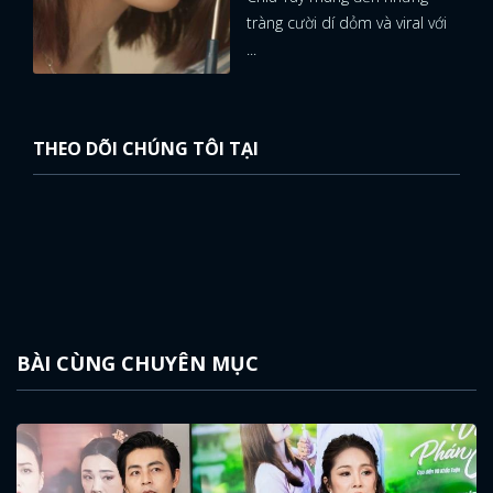
tràng cười dí dỏm và viral với
...
THEO DÕI CHÚNG TÔI TẠI
BÀI CÙNG CHUYÊN MỤC