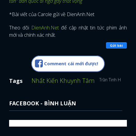
tấn" dân quốc ai ngờ gây thất vọng
*Bài viết của Carole gửi về DienAnh.Net
Theo dõi
DienAnh.Net
để cập nhật tin tức phim ảnh
mới và chính xác nhất.
Gửi bài
Comment cái mới được!
Nhất Kiến Khuynh Tâm
Trần Tinh Húc
ph
Tags
FACEBOOK - BÌNH LUẬN
x
ĐĂNG NHẬP