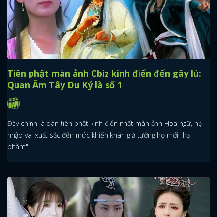
Tiên phật màn ảnh Cbiz kinh điển đến gây lú:
Quan Âm Tây Du Ký là số 1
Đây chính là dàn tiên phật kinh điển nhất màn ảnh Hoa ngữ, họ
nhập vai xuất sắc đến mức khiến khán giả tưởng họ mới "hạ
phàm".