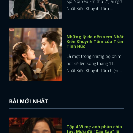
Kịp Nói Yêu Em thứ 2", ai ngờ
Nhất Kiến Khuynh Tâm ...
Những lý do nên xem Nhất
Kiến Khuynh Tâm của Trần
Tinh Húc
Là một trong những bộ phim
hot sẽ lên sóng tháng 11,
Nhất Kiến Khuynh Tâm hiện ...
BÀI MỚI NHẤT
Tập 4 Vì mẹ anh phán chia
tay: Mưu đồ "Cậu Sáu" lộ