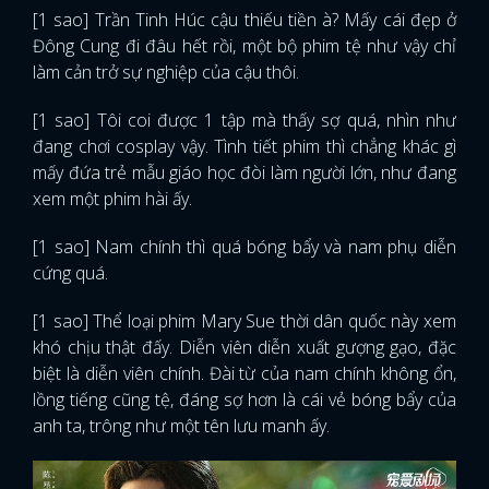
[1 sao] Trần Tinh Húc cậu thiếu tiền à? Mấy cái đẹp ở
Đông Cung đi đâu hết rồi, một bộ phim tệ như vậy chỉ
làm cản trở sự nghiệp của cậu thôi.
[1 sao] Tôi coi được 1 tập mà thấy sợ quá, nhìn như
đang chơi cosplay vậy. Tình tiết phim thì chẳng khác gì
mấy đứa trẻ mẫu giáo học đòi làm người lớn, như đang
xem một phim hài ấy.
[1 sao] Nam chính thì quá bóng bẩy và nam phụ diễn
cứng quá.
[1 sao] Thể loại phim Mary Sue thời dân quốc này xem
khó chịu thật đấy. Diễn viên diễn xuất gượng gạo, đặc
biệt là diễn viên chính. Đài từ của nam chính không ổn,
lồng tiếng cũng tệ, đáng sợ hơn là cái vẻ bóng bẩy của
anh ta, trông như một tên lưu manh ấy.