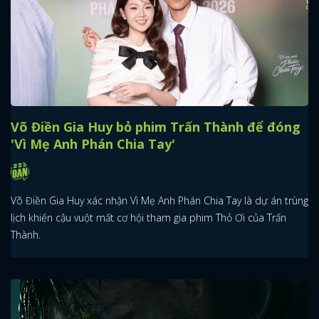
Võ Điền Gia Huy bỏ phim Trấn Thành để đóng
'Vì Mẹ Anh Phán Chia Tay'
Võ Điền Gia Huy xác nhận Vì Mẹ Anh Phán Chia Tay là dự án trùng
lịch khiến cậu vuột mất cơ hội tham gia phim Thỏ Ơi của Trấn
Thành.