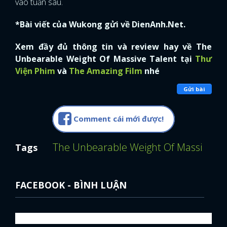
vào tuần sau.
*Bài viết của Wukong gửi về DienAnh.Net.
Xem đầy đủ thông tin và review hay về The
Unbearable Weight Of Massive Talent tại
Thư
Viện Phim
và
The Amazing Film
nhé
Gửi bài
Comment cái mới được!
The Unbearable Weight Of Massive Ta
Tags
FACEBOOK - BÌNH LUẬN