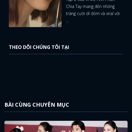
Chia Tay mang đến những
tràng cười dí dỏm và viral với
...
THEO DÕI CHÚNG TÔI TẠI
BÀI CÙNG CHUYÊN MỤC