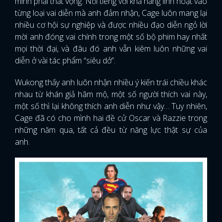
mình phải thất vọng. Nổi tiếng với khả năng linh hoạt vào
từng loại vai diễn mà anh đảm nhận, Cage luôn mang lại
nhiều cơ hội sự nghiệp và được nhiều đạo diễn ngỏ lời
mời anh đóng vai chính trong một số bộ phim hay nhất
mọi thời đại, và đâu đó anh vẫn kiêm luôn những vai
diễn ở vài tác phẩm “siêu dở”.
Wukong thấy anh luôn nhận nhiều ý kiến trái chiều khác
nhau từ khán giả hâm mộ, một số người thích vai này,
một số thì lại không thích anh diễn như vậy… Tuy nhiên,
Cage đã có cho mình hai đề cử Oscar và Razzie trong
những năm qua, tất cả đều từ năng lực thật sự của
anh.