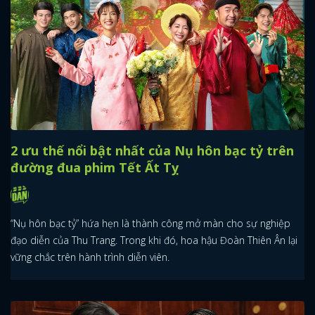
2 ưu thế nổi bật nhất của Nụ hôn bạc tỷ trên
đường đua phim Tết Ất Tỵ
“Nụ hôn bạc tỷ” hứa hẹn là thành công mở màn cho sự nghiệp
đạo diễn của Thu Trang. Trong khi đó, hoa hậu Đoàn Thiên Ân lại
vững chắc trên hành trình diễn viên.