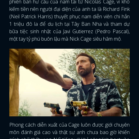
phiên bản hư cấu của nam tài tử Nicolas Cage, vì khó
kiếm tiền nên người đại diện của anh ta là Richard Fink
(Neil Patrick Harris) thuyết phục nam diễn viên chi hẳn
1 triệu đô la để du lịch tại Tây Ban Nha và tham dự
bữa tiệc sinh nhật của Javi Gutierrez (Pedro Pascal),
một tay tỷ phú buôn lậu mà Nick Cage siêu hâm mộ.
Phong cách diễn xuất của Cage luôn được giới chuyên
môn đánh giá cao và thật sự anh chưa bao giờ khiến