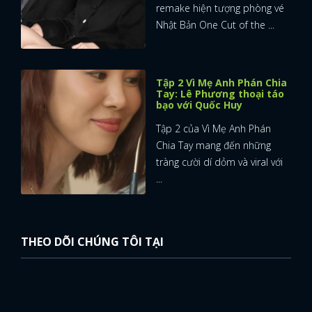
remake hiện tượng phòng vé
Nhật Bản One Cut of the ...
Tập 2 Vì Mẹ Anh Phán Chia
Tay: Lê Phương thoại táo
bạo với Quốc Huy
Tập 2 của Vì Mẹ Anh Phán
Chia Tay mang đến những
tràng cười dí dỏm và viral với
...
THEO DÕI CHÚNG TÔI TẠI