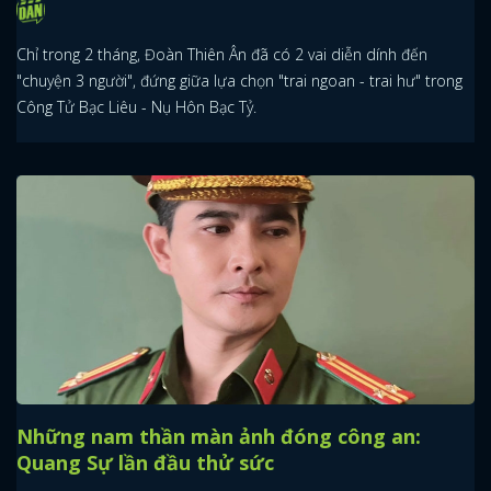
Chỉ trong 2 tháng, Đoàn Thiên Ân đã có 2 vai diễn dính đến
"chuyện 3 người", đứng giữa lựa chọn "trai ngoan - trai hư" trong
Công Tử Bạc Liêu - Nụ Hôn Bạc Tỷ.
Những nam thần màn ảnh đóng công an:
Quang Sự lần đầu thử sức