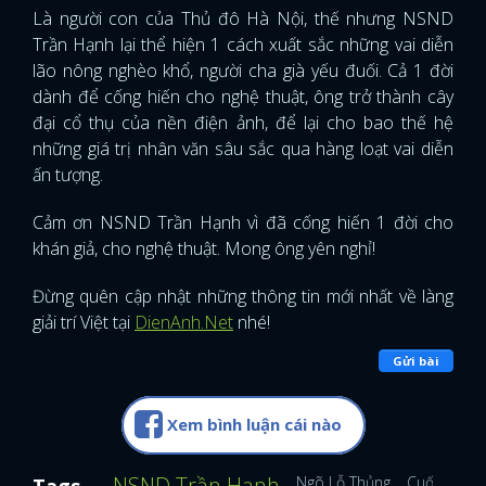
Là người con của Thủ đô Hà Nội, thế nhưng NSND
Trần Hạnh lại thể hiện 1 cách xuất sắc những vai diễn
lão nông nghèo khổ, người cha già yếu đuối. Cả 1 đời
dành để cống hiến cho nghệ thuật, ông trở thành cây
đại cổ thụ của nền điện ảnh, để lại cho bao thế hệ
những giá trị nhân văn sâu sắc qua hàng loạt vai diễn
ấn tượng.
Cảm ơn NSND Trần Hạnh vì đã cống hiến 1 đời cho
khán giả, cho nghệ thuật. Mong ông yên nghỉ!
Đừng quên cập nhật những thông tin mới nhất về làng
giải trí Việt tại
DienAnh.Net
nhé!
Gửi bài
Xem bình luận cái nào
NSND Trần Hạnh
Ngõ Lỗ Thủng
Cuốn Sổ Gh