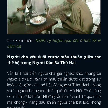
>>> Xem thêm:
NSND Lý Huỳnh qua đời ở tuổi 78 vì
bệnh tật
Người cha yếu đuối trước mâu thuẫn giữa các
thế hệ trong Người Đàn Bà Thứ Hai
Vẫn là 1 vai diễn người cha già nghèo khó, nhưng tại
Người Đàn Bà Thứ Hai
, mâu thuẫn được đặt trong sự
khác biệt giữa các thế hệ. Cố nghệ sĩ Trần Hạnh trong
vai 1 người cha nghèo dưới quê lên Hà Nội để ở cùng
con trai mới kết hôn. Những rắc rối nảy sinh từ quan hệ
mẹ chồng - nàng dâu khiến người cha bất lực, không
nói nên lời.