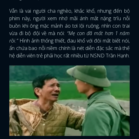
Vẫn là vai người cha nghèo, khắc khổ, nhưng đến bộ
phim này, người xem nhớ mãi ánh mắt nặng trĩu nỗi
buồn khi ông mặc mảnh áo tơi lội ruộng, nhìn con trai
vừa đi bộ đội về mà nói:
“Mẹ con đã mất hơn 1 năm
rồi.”
Hình ảnh thống thiết, đau khổ với đôi mắt biết nói,
ẩn chứa bao nỗi niềm chính là nét diễn đặc sắc mà thế
hệ diễn viên trẻ phải học rất nhiều từ NSND Trần Hạnh.