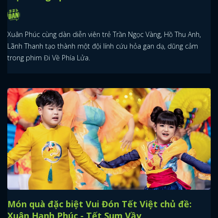
Xuân Phúc cùng dàn diễn viên trẻ Trần Ngọc Vàng, Hồ Thu Anh,
Lãnh Thanh tạo thành một đội lính cứu hỏa gan dạ, dũng cảm
trong phim Đi Về Phía Lửa.
Món quà đặc biệt Vui Đón Tết Việt chủ đề:
Xuân Hạnh Phúc - Tết Sum Vầy