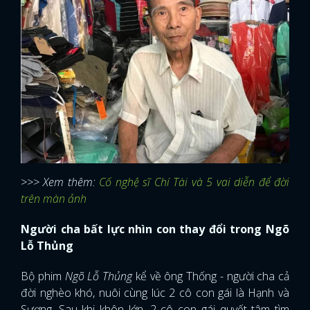
>>> Xem thêm:
Cố nghệ sĩ Chí Tài và 5 vai diễn để đời
trên màn ảnh
Người cha bất lực nhìn con thay đổi trong Ngõ
Lỗ Thủng
Bộ phim
Ngõ Lỗ Thủng
kể về ông Thống - người cha cả
đời nghèo khó, nuôi cùng lúc 2 cô con gái là Hạnh và
Sương. Sau khi khôn lớn, 2 cô con gái quyết tâm tìm