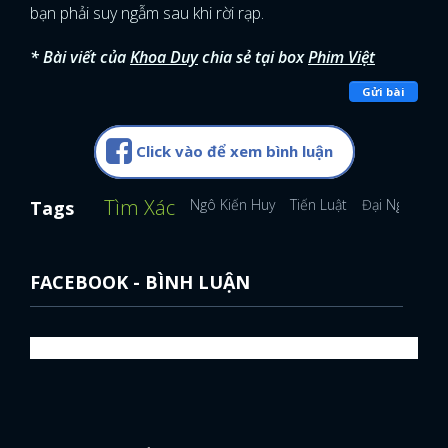
bạn phải suy ngẫm sau khi rời rạp.
* Bài viết của
Khoa Duy
chia sẻ tại box
Phim Việt
Gửi bài
Click vào để xem bình luận
Tìm Xác
Ngô Kiến Huy
Tiến Luật
Đại Nghĩa
Tags
FACEBOOK - BÌNH LUẬN