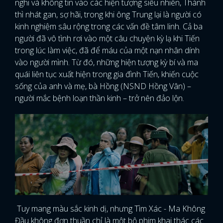
nghi và không tin vào các hiện tượng siêu nhiên, Thành
thì nhát gan, sợ hãi, trong khi ông Trung lại là người có
kinh nghiệm sâu rộng trong các vấn đề tâm linh. Cả ba
người đã vô tình rơi vào một câu chuyện kỳ lạ khi Tiến
trong lúc làm việc, đã để máu của một nạn nhân dính
vào người mình. Từ đó, những hiện tượng kỳ bí và ma
quái liên tục xuất hiện trong gia đình Tiến, khiến cuộc
sống của anh và mẹ, bà Hồng (NSND Hồng Vân) –
người mắc bệnh loạn thần kinh – trở nên đảo lộn.
Tuy mang màu sắc kinh dị, nhưng Tìm Xác - Ma Không
Đầu không đơn thuần chỉ là một bộ phim khai thác các