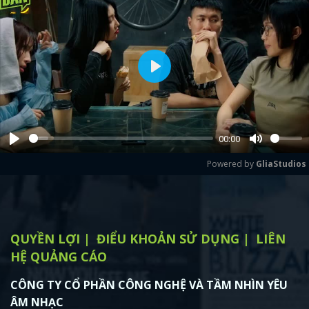
Play
00:00
Play
Mute
Powered by 
GliaStudios
QUYỀN LỢI
ĐIỂU KHOẢN SỬ DỤNG
LIÊN
HỆ QUẢNG CÁO
CÔNG TY CỔ PHẦN CÔNG NGHỆ VÀ TẦM NHÌN YÊU
ÂM NHẠC