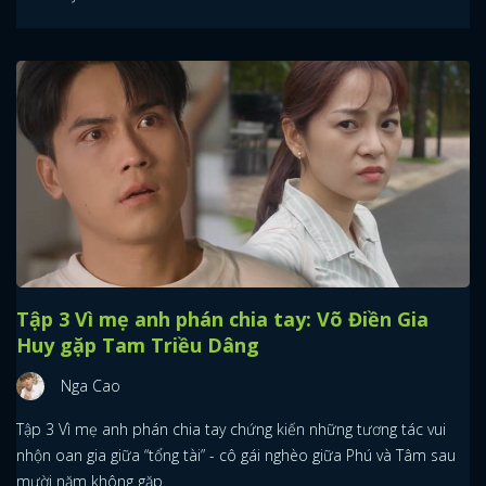
Tập 3 Vì mẹ anh phán chia tay: Võ Điền Gia
Huy gặp Tam Triều Dâng
Nga Cao
Tập 3 Vì mẹ anh phán chia tay chứng kiến những tương tác vui
nhộn oan gia giữa “tổng tài” - cô gái nghèo giữa Phú và Tâm sau
mười năm không gặp.