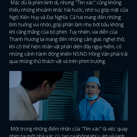
Mặc dù là phim kinh dị, nhưng "Tìm xác" cũng không
thiếu những khoảnh khắc hài hước, nhờ sự góp mặt của
Ngô Kiến Huy và Đại Nghĩa. Cả hai mang đến những
tình huống vui nhộn, góp phần làm nhẹ bớt bầu không
khí căng thẳng của bộ phim. Tuy nhiên, vai diễn của
Thanh Hương lại mang đến những cảm giác nghẹt thở,
khi cô thể hiện nhân vật phản diện đầy nguy hiểm, có
những cảnh hành động khiến NSND Hồng Vân phải trải
qua những thử thách vất vả trên phim trường.
Một trong những điểm nhấn của "Tìm xác" là việc quay
phim tại một nhà xác cũ, tạo ra không khí u ám và lạnh