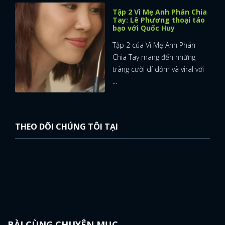
Tập 2 Vì Mẹ Anh Phán Chia
Tay: Lê Phương thoại táo
bạo với Quốc Huy
Tập 2 của Vì Mẹ Anh Phán
Chia Tay mang đến những
tràng cười dí dỏm và viral với
...
THEO DÕI CHÚNG TÔI TẠI
BÀI CÙNG CHUYÊN MỤC