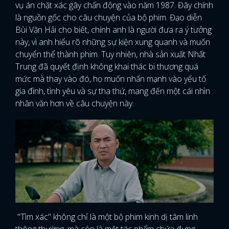
vụ án chặt xác gây chấn động vào năm 1987. Đây chính
là nguồn gốc cho câu chuyện của bộ phim. Đạo diễn
Bùi Văn Hải cho biết, chính anh là người đưa ra ý tưởng
này, vì anh hiểu rõ những sự kiện xung quanh và muốn
chuyển thể thành phim. Tuy nhiên, nhà sản xuất Nhất
Trung đã quyết định không khai thác bi thương quá
mức mà thay vào đó, họ muốn nhấn mạnh vào yếu tố
gia đình, tình yêu và sự tha thứ, mang đến một cái nhìn
nhân văn hơn về câu chuyện này.
"Tìm xác" không chỉ là một bộ phim kinh dị tâm linh
thông thường, mà còn là một tác phẩm chứa đựng