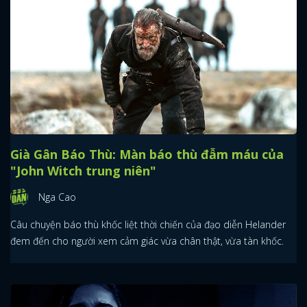
Già Gân Báo Thù: Màn báo thù đẫm máu của
"John Witch trung niên"
Nga Cao
Câu chuyện báo thù khốc liệt thời chiến của đạo diễn Helander
đem đến cho người xem cảm giác vừa chân thật, vừa tàn khốc.