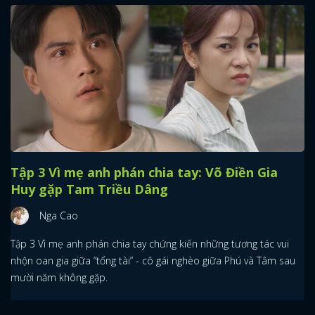
Tập 3 Vì mẹ anh phán chia tay: Võ Điền Gia
Huy gặp Tam Triều Dâng
Nga Cao
Tập 3 Vì mẹ anh phán chia tay chứng kiến những tương tác vui
nhộn oan gia giữa “tổng tài” - cô gái nghèo giữa Phú và Tâm sau
mười năm không gặp.