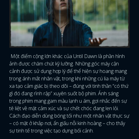
Một điểm cộng lớn khác của Until Dawn là phần hình
ảnh được chăm chút kỹ lưỡng. Những góc máy cận
cảnh được sử dụng hợp lý để thể hiện sự hoang mang
trong ánh mắt nhân vật, trong khi những cú lia máy từ
xa tạo cảm giác bị theo dõi – đúng với tinh thần “có thứ
gì đó đang rình rập” xuyên suốt bộ phim. Ánh sáng
trong phim mang gam màu lạnh u ám, gợi nhắc đến sự
tê liệt về mặt cảm xúc và sự chết chóc đang len lỏi.
Cách đạo diễn dùng bóng tối như một nhân vật thực sự
– có mặt ở khắp nơi, ẩn giấu nỗi kinh hoàng – cho thấy
sự tinh tế trong việc tạo dựng bối cảnh.