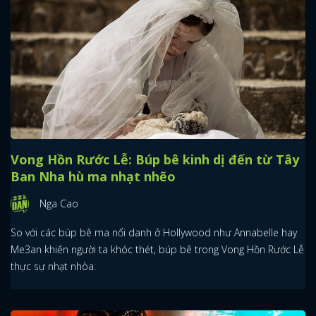
Vong Hồn Rước Lễ: Búp bê kinh dị đến từ Tây
Ban Nha hù ma nhạt nhẽo
Nga Cao
So với các búp bê ma nổi danh ở Hollywood như Annabelle hay
Me3an khiến người ta khóc thét, búp bê trong Vong Hồn Rước Lễ
thực sự nhạt nhòa.