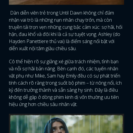
Dàn diễn viên trẻ trong Until Dawn không chỉ đảm
nhận vai trò là những nạn nhân chạy trốn, mà còn
truyền tải trọn vẹn những cung bậc cảm xúc: sợ hãi, hối
hận, đau khổ và đôi khi là cả sự tuyệt vọng. Ashley (do
Hayden Panettiere thủ vai) là điểm sáng nổi bật với
diễn xuất nội tâm giàu chiều sâu.
Cô thể hiện rõ sự giằng xé giữa trách nhiệm, tình bạn
và nỗi sợ hãi bản năng. Bên cạnh đó, các tuyến nhân
vật phụ như Mike, Sam hay Emily đều có sự phát triển
tính cách rõ ràng trong suốt bộ phim – từ nông nổi, ích
kỷ đến trưởng thành và sẵn sàng hy sinh. Đây là điều
không dễ gặp ở dòng phim kinh dị vốn thường ưu tiên
hiệu ứng hơn chiều sâu nhân vật.