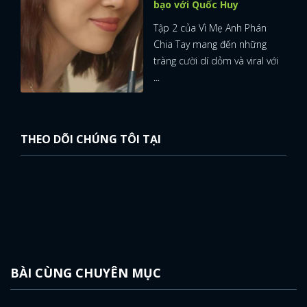
bạo với Quốc Huy
Tập 2 của Vì Mẹ Anh Phán
Chia Tay mang đến những
tràng cười dí dỏm và viral với
...
THEO DÕI CHÚNG TÔI TẠI
BÀI CÙNG CHUYÊN MỤC