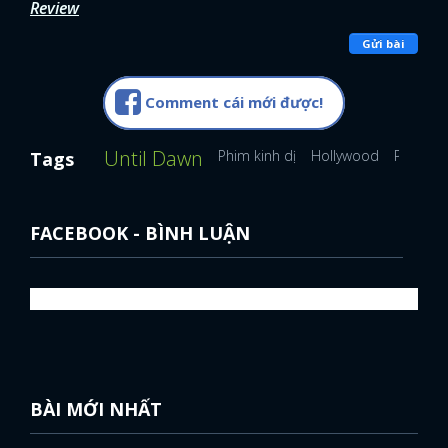
Review
Gửi bài
Comment cái mới được!
Until Dawn
Phim kinh dị
Hollywood
Phim hà
Tags
FACEBOOK - BÌNH LUẬN
BÀI MỚI NHẤT