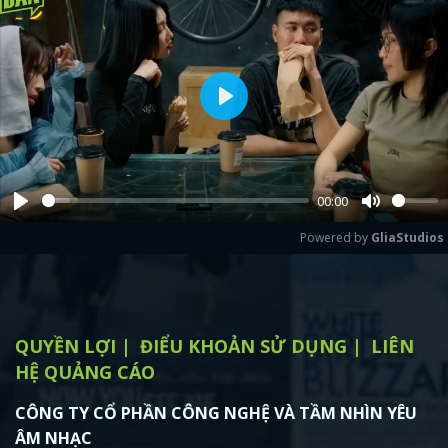
Play
00:00
Play
Mute
Powered by 
GliaStudios
QUYỀN LỢI
ĐIỂU KHOẢN SỬ DỤNG
LIÊN
HỆ QUẢNG CÁO
CÔNG TY CỔ PHẦN CÔNG NGHỆ VÀ TẦM NHÌN YÊU
ÂM NHẠC