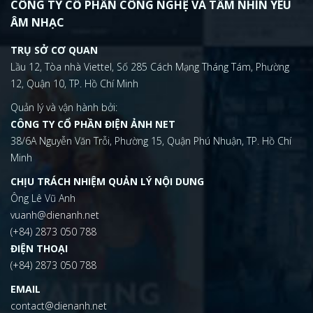
CÔNG TY CỔ PHẦN CÔNG NGHỆ VÀ TẦM NHÌN YÊU
ÂM NHẠC
TRỤ SỞ CƠ QUAN
Lầu 12, Tòa nhà Viettel, Số 285 Cách Mạng Tháng Tám, Phường
12, Quận 10, TP. Hồ Chí Minh
Quản lý và vận hành bởi:
CÔNG TY CỔ PHẦN ĐIỆN ẢNH NET
38/6A Nguyễn Văn Trỗi, Phường 15, Quận Phú Nhuận, TP. Hồ Chí
Minh
CHỊU TRÁCH NHIỆM QUẢN LÝ NỘI DUNG
Ông Lê Vũ Anh
vuanh@dienanh.net
(+84) 2873 050 788
ĐIỆN THOẠI
(+84) 2873 050 788
EMAIL
contact@dienanh.net