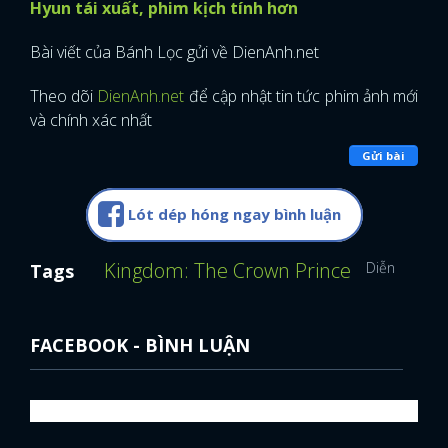
Hyun tái xuất, phim kịch tính hơn
Bài viết của Bánh Lọc gửi về DienAnh.net
Theo dõi
DienAnh.net
để cập nhật tin tức phim ảnh mới
và chính xác nhất
Gửi bài
Lót dép hóng ngay bình luận
Kingdom: The Crown Prince
Diễn viên H
Tags
FACEBOOK - BÌNH LUẬN