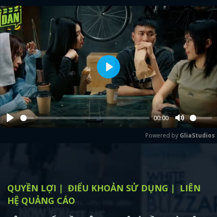
Play
00:00
Play
Mute
Powered by 
GliaStudios
QUYỀN LỢI
ĐIỂU KHOẢN SỬ DỤNG
LIÊN
HỆ QUẢNG CÁO