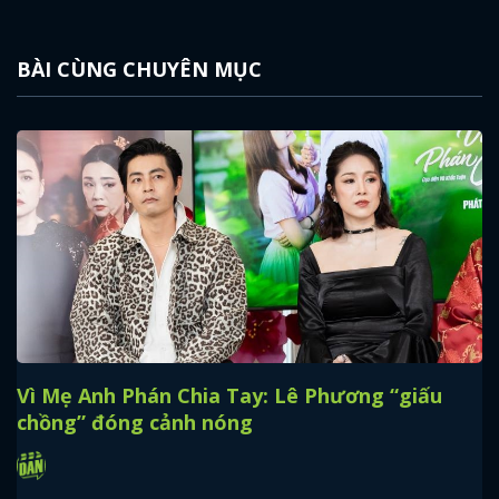
BÀI CÙNG CHUYÊN MỤC
Vì Mẹ Anh Phán Chia Tay: Lê Phương “giấu
chồng” đóng cảnh nóng