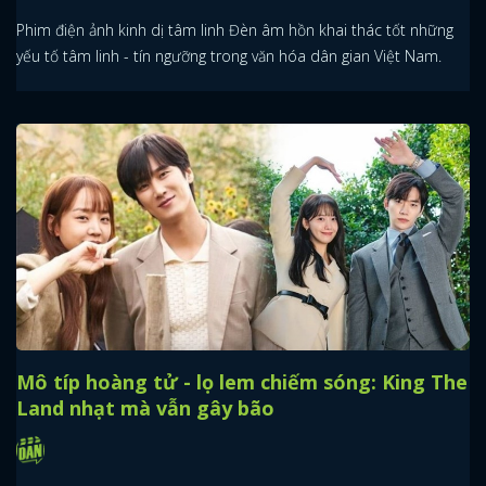
Phim điện ảnh kinh dị tâm linh Đèn âm hồn khai thác tốt những
yếu tố tâm linh - tín ngưỡng trong văn hóa dân gian Việt Nam.
Mô típ hoàng tử - lọ lem chiếm sóng: King The
Land nhạt mà vẫn gây bão