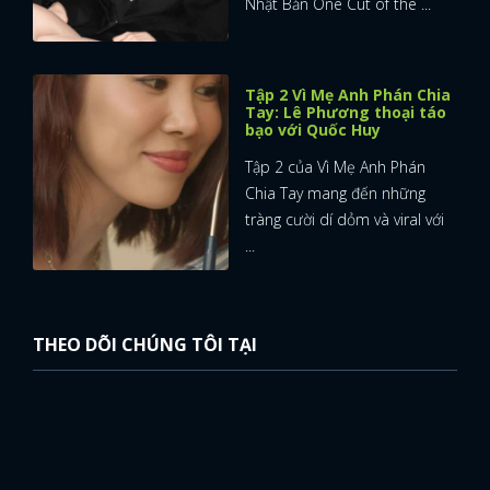
Nhật Bản One Cut of the ...
Tập 2 Vì Mẹ Anh Phán Chia
Tay: Lê Phương thoại táo
bạo với Quốc Huy
Tập 2 của Vì Mẹ Anh Phán
Chia Tay mang đến những
tràng cười dí dỏm và viral với
...
THEO DÕI CHÚNG TÔI TẠI