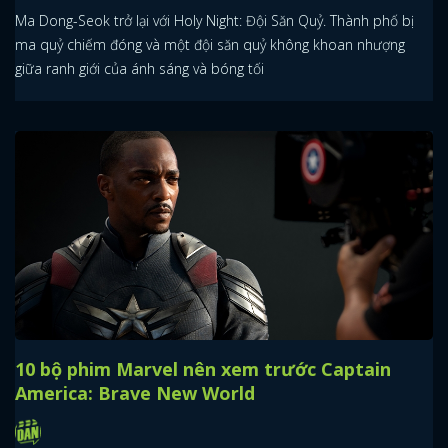
Ma Dong-Seok trở lại với Holy Night: Đội Săn Quỷ. Thành phố bị
ma quỷ chiếm đóng và một đội săn quỷ không khoan nhượng
giữa ranh giới của ánh sáng và bóng tối
x
ĐĂNG NHẬP
10 bộ phim Marvel nên xem trước Captain
America: Brave New World
FACEBOOK
GOOGLE