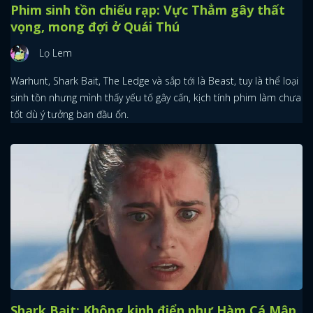
Phim sinh tồn chiếu rạp: Vực Thẳm gây thất
vọng, mong đợi ở Quái Thú
Lọ Lem
Warhunt, Shark Bait, The Ledge và sắp tới là Beast, tuy là thể loại
sinh tồn nhưng mình thấy yếu tố gây cấn, kịch tính phim làm chưa
tốt dù ý tưởng ban đầu ổn.
Shark Bait: Không kinh điển như Hàm Cá Mập