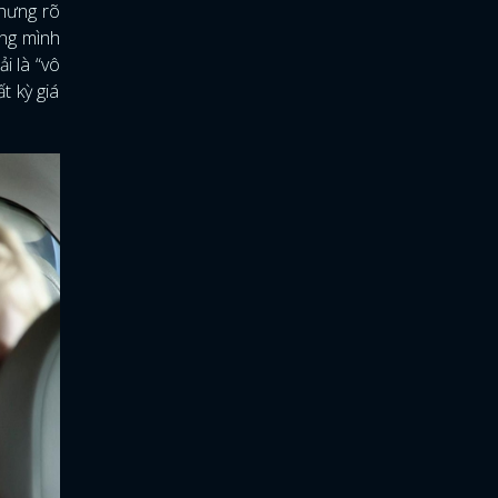
nhưng rõ
ong mình
i là “vô
t kỳ giá