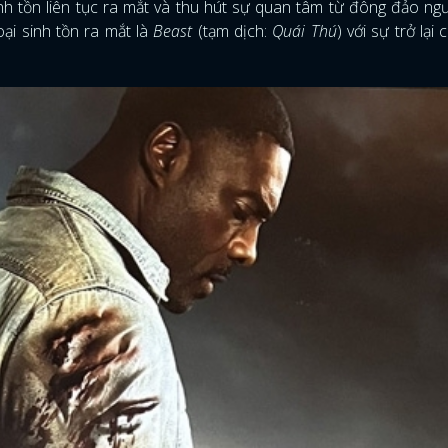
inh tồn liên tục ra mắt và thu hút sự quan tâm từ đông đảo ng
ại sinh tồn ra mắt là
Beast
(tạm dịch:
Quái Thú
) với sự trở lại 