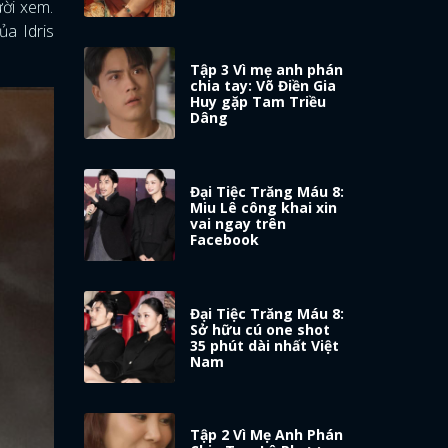
ười xem.
của Idris
Tập 3 Vì mẹ anh phán
chia tay: Võ Điền Gia
Huy gặp Tam Triều
Dâng
Đại Tiệc Trăng Máu 8:
Miu Lê công khai xin
vai ngay trên
Facebook
Đại Tiệc Trăng Máu 8:
Sở hữu cú one shot
35 phút dài nhất Việt
Nam
Tập 2 Vì Mẹ Anh Phán