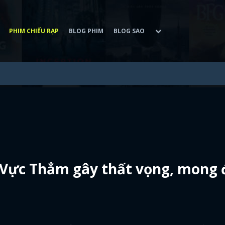
PHIM CHIẾU RẠP
BLOG PHIM
BLOG SAO
: Vực Thẳm gây thất vọng, mong 