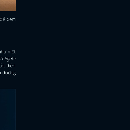
y để xem
 như một
Taligate
ốn, điện
ên đường