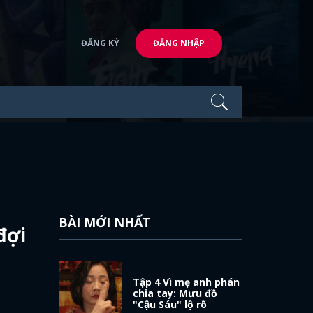
ĐĂNG KÝ
ĐĂNG NHẬP
BÀI MỚI NHẤT
đợi
Tập 4 Vì mẹ anh phán
chia tay: Mưu đồ
"Cậu Sáu" lộ rõ