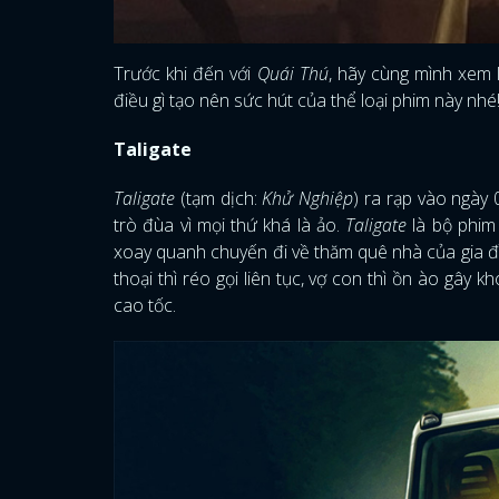
Trước khi đến với
Quái Thú
, hãy cùng mình xem 
điều gì tạo nên sức hút của thể loại phim này nhé
Taligate
Taligate
(tạm dịch:
Khử Nghiệp
) ra rạp vào ngày
trò đùa vì mọi thứ khá là ảo.
Taligate
là bộ phim
xoay quanh chuyến đi về thăm quê nhà của gia đìn
thoại thì réo gọi liên tục, vợ con thì ồn ào gây
cao tốc.