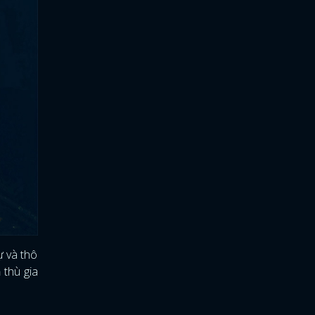
ự và thô
 thù gia