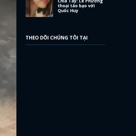
Chia Tay: Lê Phương
thoại táo bạo với
Quốc Huy
THEO DÕI CHÚNG TÔI TẠI