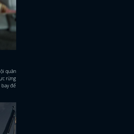
đội quân
vực rừng
y bay để