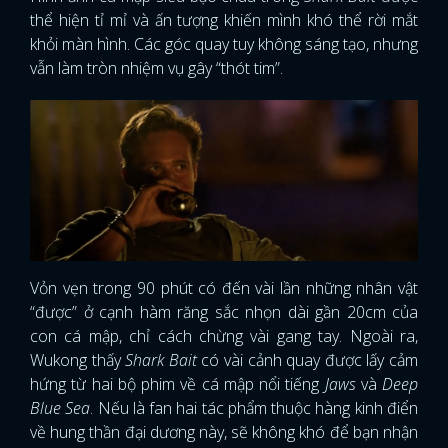
thể hiện tỉ mỉ và ấn tượng khiến mình khó thể rời mắt
khỏi màn hình. Các góc quay tuy không sáng tạo, nhưng
vẫn làm tròn nhiệm vụ gây “thót tim”.
Vỏn vẹn trong 90 phút có đến vài lần những nhân vật
“được” ở cạnh hàm răng sắc nhọn dài gần 20cm của
con cá mập, chỉ cách chừng vài gang tay. Ngoài ra,
Wukong thấy
Shark Bait
có vài cảnh quay được lấy cảm
hứng từ hai bộ phim về cá mập nổi tiếng
Jaws
và
Deep
Blue Sea
. Nếu là fan hai tác phẩm thuộc hàng kinh điển
về hung thần đại dương này, sẽ không khó để bạn nhận