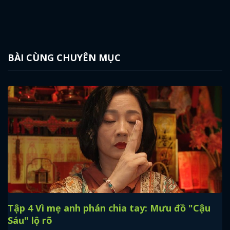
BÀI CÙNG CHUYÊN MỤC
Tập 4 Vì mẹ anh phán chia tay: Mưu đồ "Cậu
Sáu" lộ rõ