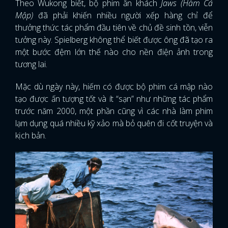
Theo Wukong biết, bộ phim ăn khách
Jaws (Hàm Cá
Mập)
đã phải khiến nhiều người xếp hàng chỉ để
thưởng thức tác phẩm đầu tiên về chủ đề sinh tồn, viễn
tưởng này. Spielberg không thể biết được ông đã tạo ra
một bước đệm lớn thế nào cho nền điện ảnh trong
tương lai.
Mặc dù ngày này, hiếm có được bộ phim cá mập nào
tạo được ấn tượng tốt và ít “sạn” như những tác phẩm
trước năm 2000, một phần cũng vì các nhà làm phim
lạm dụng quá nhiều kỹ xảo mà bỏ quên đi cốt truyện và
kịch bản.