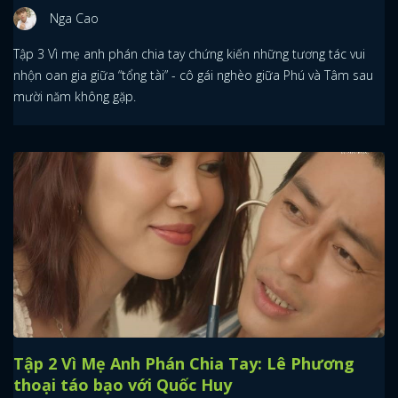
Nga Cao
Tập 3 Vì mẹ anh phán chia tay chứng kiến những tương tác vui
nhộn oan gia giữa “tổng tài” - cô gái nghèo giữa Phú và Tâm sau
mười năm không gặp.
Tập 2 Vì Mẹ Anh Phán Chia Tay: Lê Phương
thoại táo bạo với Quốc Huy