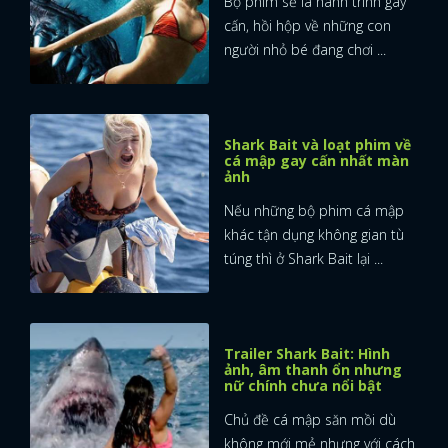
Bộ phim sẽ là hành trình gây
cấn, hồi hộp về những con
người nhỏ bé đang chơi ...
Shark Bait và loạt phim về
cá mập gay cấn nhất màn
ảnh
Nếu những bộ phim cá mập
khác tận dụng không gian tù
túng thì ở Shark Bait lại ...
Trailer Shark Bait: Hình
ảnh, âm thanh ổn nhưng
nữ chính chưa nổi bật
Chủ đề cá mập săn mồi dù
không mới mẻ nhưng với cách