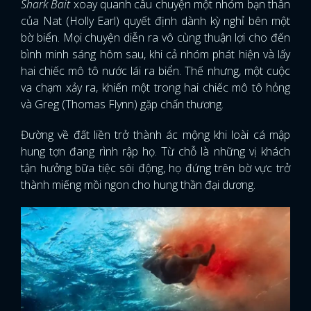
Shark Bait
xoay quanh câu chuyện một nhóm bạn thân
của Nat (Holly Earl) quyết định dành kỳ nghỉ bên một
bờ biển. Mọi chuyện diễn ra vô cùng thuận lợi cho đến
bình minh sáng hôm sau, khi cả nhóm phát hiện và lấy
hai chiếc mô tô nước lái ra biển. Thế nhưng, một cuộc
va chạm xảy ra, khiến một trong hai chiếc mô tô hỏng
và Greg (Thomas Flynn) gặp chấn thương.
Đường về đất liền trở thành ác mộng khi loài cá mập
hung tợn đang rình rập họ. Từ chỗ là những vị khách
tận hưởng bữa tiệc sôi động, họ đứng trên bờ vực trở
thành miếng mồi ngon cho hung thần đại dương.