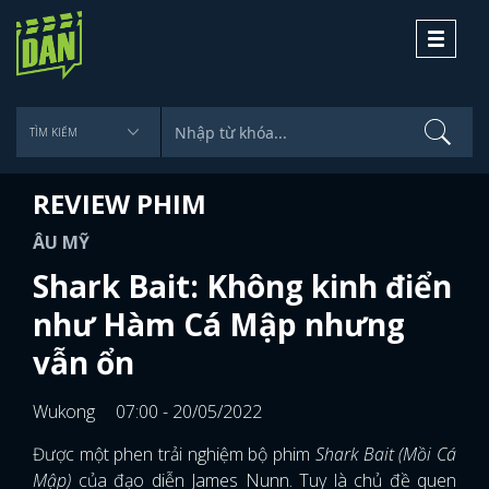
Toggle
navigati
REVIEW PHIM
ÂU MỸ
Shark Bait: Không kinh điển
như Hàm Cá Mập nhưng
vẫn ổn
Wukong
07:00 - 20/05/2022
Được một phen trải nghiệm bộ phim
Shark Bait (Mồi Cá
Mập)
của đạo diễn James Nunn. Tuy là chủ đề quen