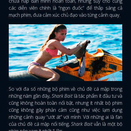
chưa hấp dẫn mình hoàn toàn, nhưng suy cho cùng
các diễn viên chính là “ngọn đuốc” để thắp sáng cả
mạch phim, đưa cảm xúc chủ đạo vào từng cảnh quay.
So với đa số những bộ phim về chủ đề cá mập trong
những năm gần đây,
Shark Bait
là tác phẩm ít đầu tư và
cũng không hoàn toàn nổi bật, nhưng ít nhất bộ phim
cũng không gây phản cảm cũng như việc lạm dụng
những cảnh quay “ướt át” với mình. Với những ai là fan
x
ĐĂNG NHẬP
của chủ đề cá mập nổi tiếng,
Shark Bait
vẫn là một bộ