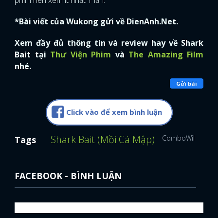
phim nên xem ít nhất 1 lần.
FACEBOOK
GOOGLE
*Bài viết của Wukong gửi về DienAnh.Net.
Xem đầy đủ thông tin và review hay về Shark
Bait tại
Thư Viện Phim
và
The Amazing Film
nhé.
Gửi bài
Click vào để xem bình luận
Shark Bait (Mồi Cá Mập)
ComboWiki
Holl
Tags
FACEBOOK - BÌNH LUẬN