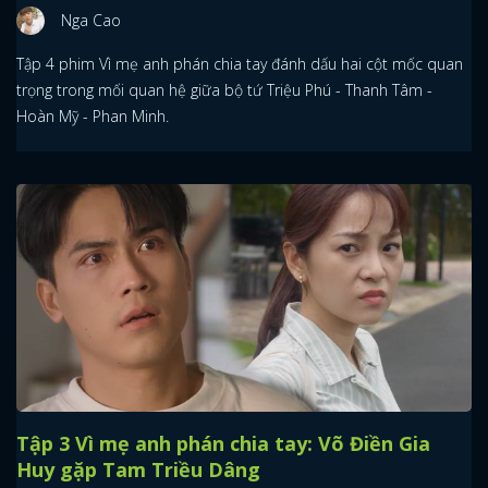
Nga Cao
Tập 4 phim Vì mẹ anh phán chia tay đánh dấu hai cột mốc quan
trọng trong mối quan hệ giữa bộ tứ Triệu Phú - Thanh Tâm -
Hoàn Mỹ - Phan Minh.
Tập 3 Vì mẹ anh phán chia tay: Võ Điền Gia
Huy gặp Tam Triều Dâng