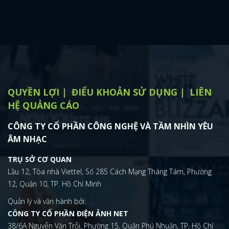
QUYỀN LỢI
ĐIỂU KHOẢN SỬ DỤNG
LIÊN
HỆ QUẢNG CÁO
CÔNG TY CỔ PHẦN CÔNG NGHỆ VÀ TẦM NHÌN YÊU
ÂM NHẠC
TRỤ SỞ CƠ QUAN
Lầu 12, Tòa nhà Viettel, Số 285 Cách Mạng Tháng Tám, Phường
12, Quận 10, TP. Hồ Chí Minh
Quản lý và vận hành bởi:
CÔNG TY CỔ PHẦN ĐIỆN ẢNH NET
38/6A Nguyễn Văn Trỗi, Phường 15, Quận Phú Nhuận, TP. Hồ Chí