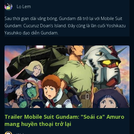
Lọ Lem
Sau thời gian dài vắng bóng, Gundam đã trở lại với Mobile Suit
Gundam: Cucuruz Doan’s Island. Đây cũng là lần cuối Yoshikazu
Yasuhiko đạo diễn Gundam.
x
ĐĂNG NHẬP
FACEBOOK
GOOGLE
Trailer Mobile Suit Gundam: "Soái ca" Amuro
mang huyền thoại trở lại