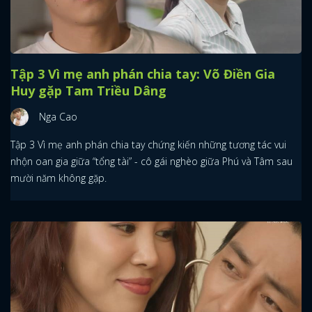
Tập 3 Vì mẹ anh phán chia tay: Võ Điền Gia
Huy gặp Tam Triều Dâng
Nga Cao
Tập 3 Vì mẹ anh phán chia tay chứng kiến những tương tác vui
nhộn oan gia giữa “tổng tài” - cô gái nghèo giữa Phú và Tâm sau
mười năm không gặp.