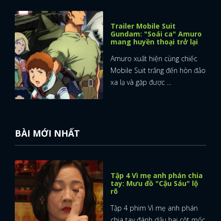
FACEBOOK
GOOGLE
Trailer Mobile Suit
Gundam: "Soái ca" Amuro
mang huyền thoại trở lại
Amuro xuất hiện cùng chiếc
Mobile Suit trắng đến hòn đảo
xa lạ và gặp được ...
BÀI MỚI NHẤT
Tập 4 Vì mẹ anh phán chia
tay: Mưu đồ "Cậu Sáu" lộ
rõ
Tập 4 phim Vì mẹ anh phán
chia tay đánh dấu hai cột mốc