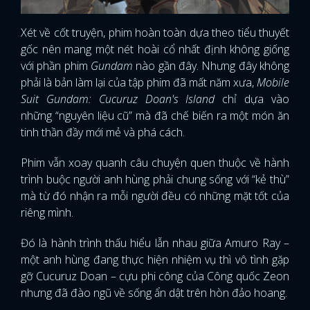
Xét về cốt truyện, phim hoàn toàn dựa theo tiểu thuyết
gốc nên mang một nét hoài cổ nhất định không giống
với phần phim
Gundam
nào gần đây. Nhưng đây không
phải là bản làm lại của tập phim đã mất năm xưa,
Mobile
Suit Gundam: Cucuruz Doan's Island
chỉ dựa vào
những “nguyên liệu cũ” mà đã chế biến ra một món ăn
tinh thần đầy mới mẻ và phá cách.
Phim vẫn xoay quanh câu chuyện quen thuộc về hành
trình buộc người anh hùng phải chung sống với “kẻ thù”
mà từ đó nhận ra mỗi người đều có những mặt tốt của
riêng mình.
Đó là hành trình thấu hiểu lẫn nhau giữa Amuro Ray –
một anh hùng đang thực hiện nhiệm vụ thì vô tình gặp
gỡ Cucuruz Doan – cựu phi công của Công quốc Zeon
nhưng đã đào ngũ về sống ẩn dật trên hòn đảo hoang.