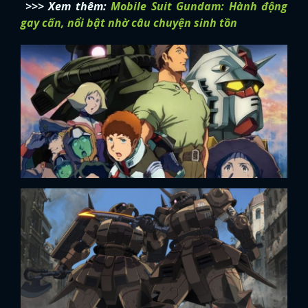
>>> Xem thêm:
Mobile Suit Gundam: Hành động
gay cấn, nổi bật nhờ câu chuyện sinh tồn