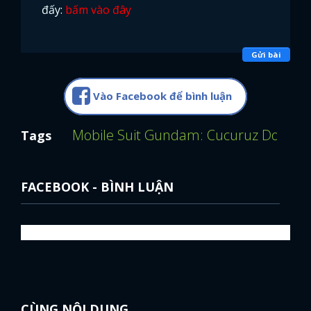
đấy:
bấm vào đây
Gửi bài
Vào Facebook để bình luận
Mobile Suit Gundam: Cucuruz Doan's 
Tags
FACEBOOK - BÌNH LUẬN
CÙNG NỘI DUNG