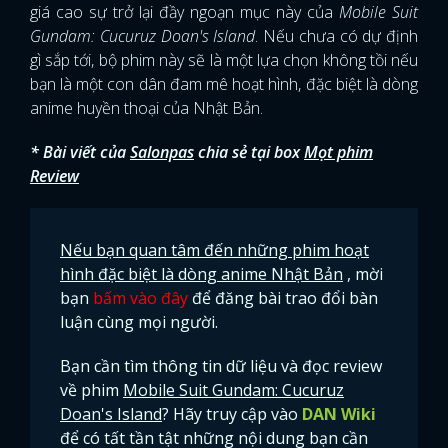
giá cao sự trở lại đầy ngoạn mục này của
Mobile Suit
Gundam: Cucuruz Doan's Island
. Nếu chưa có dự định
gì sắp tới, bộ phim này sẽ là một lựa chọn không tồi nếu
bạn là một con dân đam mê hoạt hình, đặc biệt là dòng
anime huyền thoại của Nhật Bản.
* Bài viết của
Salonpas
chia sẻ tại box
Mọt phim
Review
Nếu bạn quan tâm đến những phim hoạt
hình đặc biệt là dòng anime Nhật Bản
, mời
bạn
bấm vào đây
để đăng bài trao đổi bàn
luận cùng mọi người.
Bạn cần tìm thông tin dữ liệu và đọc review
về phim
Mobile Suit Gundam: Cucuruz
Doan's Island
? Hãy truy cập vào
DAN Wiki
để có tất tần tật những nội dung bạn cần