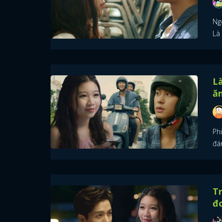
Ng
Là
Là
ăn
Ph
đá
Tr
đ