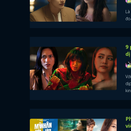
Là 
đo
9 
dị
Vớ
dịp
kin
Ph
vi