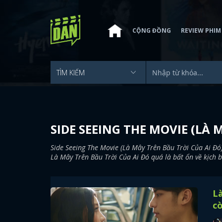
CỘNG ĐỒNG
REVIEW PHIM
SIDE SEEING THE MOVIE (LÀ 
Side Seeing The Movie (Là Mây Trên Bầu Trời Của Ai Đó
Là Mây Trên Bầu Trời Của Ai Đó quá là bất ổn về kịch 
Là
cò