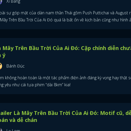
Xì Bàng
oài sự góp mặt của dàn nam thần Thái gồm Push Puttichai và August ra
 Mây Trên Bầu Trời Của Ai Đó quá là bất ổn về kịch bản cũng như hình 
 Mây Trên Bầu Trời Của Ai Đó: Cặp chính diễn chư
 ý
Bánh Đúc
im không hoàn toàn là một tác phẩm điện ảnh đáng kỳ vọng hay thật s
ng yêu như cái tựa phim “dài 8km” kia!
ailer Là Mây Trên Bầu Trời Của Ai Đó: Motif cũ, d
oán và dễ chán
Lọ Lem