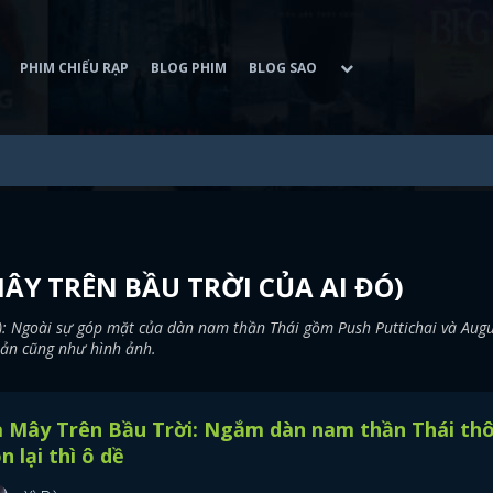
PHIM CHIẾU RẠP
BLOG PHIM
BLOG SAO
MÂY TRÊN BẦU TRỜI CỦA AI ĐÓ)
): Ngoài sự góp mặt của dàn nam thần Thái gồm Push Puttichai và Augus
bản cũng như hình ảnh.
 Mây Trên Bầu Trời: Ngắm dàn nam thần Thái thô
n lại thì ô dề