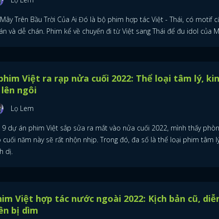
Mây Trên Bầu Trời Của Ai Đó là bộ phim hợp tác Việt - Thái, có motif c
án và dễ chán. Phim kể về chuyến đi từ Việt sang Thái để đu idol của M
phim Việt ra rạp nửa cuối 2022: Thể loại tâm lý, ki
 lên ngôi
Lọ Lem
ĐĂNG NHẬP
i 9 dự án phim Việt sắp sửa ra mắt vào nửa cuối 2022, mình thấy phòn
 cuối năm này sẽ rất nhộn nhịp. Trong đó, đa số là thể loại phim tâm lý
h dị.
FACEBOOK
GOOGLE
im Việt hợp tác nước ngoài 2022: Kịch bản cũ, diễ
ên bị dìm