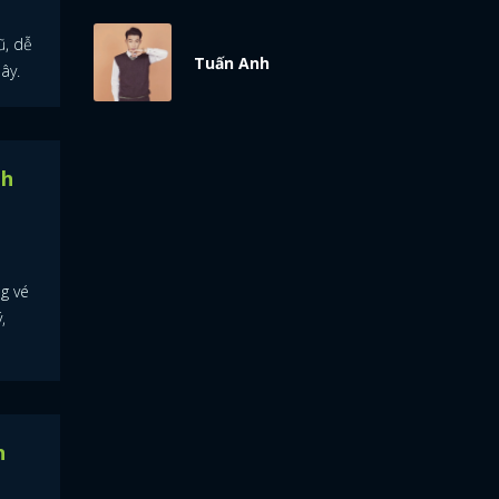
ũ, dễ
Tuấn Anh
ây.
nh
g vé
,
n