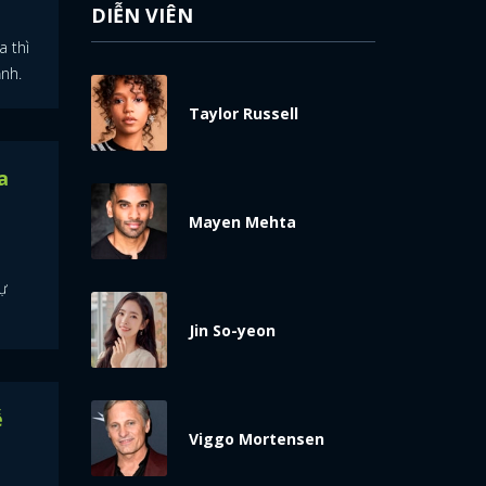
DIỄN VIÊN
 thì
ảnh.
Taylor Russell
a
Mayen Mehta
ự
Jin So-yeon
ễ
Viggo Mortensen