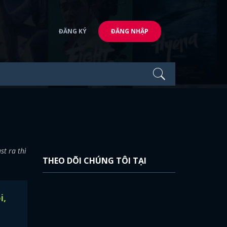
ĐĂNG KÝ
ĐĂNG NHẬP
t ra thì
THEO DÕI CHÚNG TÔI TẠI
i,