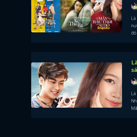
Là
nư
đó
Là
sá
Là
Nh
Mâ