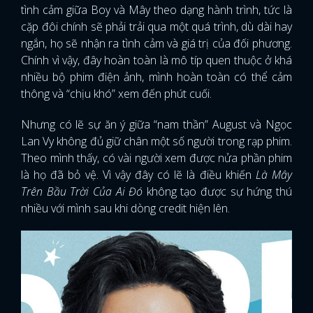
tình cảm giữa Boy và Mây theo dạng hành trình, tức là
cặp đôi chính sẽ phải trải qua một quá trình, dù dài hay
ngắn, họ sẽ nhận ra tình cảm và giá trị của đối phương.
Chính vì vậy, đây hoàn toàn là mô típ quen thuộc ở khá
nhiều bộ phim điện ảnh, mình hoàn toàn có thể cảm
thông và “chịu khó” xem đến phút cuối.
Nhưng có lẽ sự ăn ý giữa “nam thần” August và Ngọc
Lan Vy không đủ giữ chân một số người trong rạp phim.
Theo mình thấy, có vài người xem được nửa phần phim
là họ đã bỏ vệ. Vì vậy đây có lẽ là điều khiến
Là Mây
Trên Bầu Trời Của Ai Đó
không tạo được sự hứng thú
nhiều với mình sau khi dòng credit hiện lên.