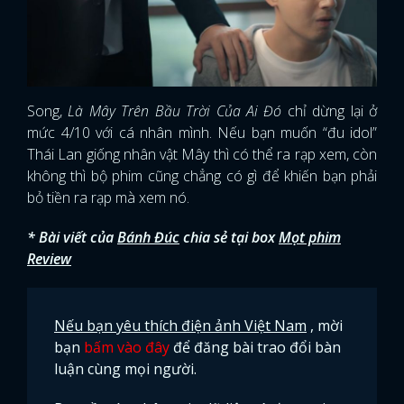
Song,
Là Mây Trên Bầu Trời Của Ai Đó
chỉ dừng lại ở
mức 4/10 với cá nhân mình. Nếu bạn muốn “đu idol”
Thái Lan giống nhân vật Mây thì có thể ra rạp xem, còn
không thì bộ phim cũng chẳng có gì để khiến bạn phải
bỏ tiền ra rạp mà xem nó.
* Bài viết của
Bánh Đúc
chia sẻ tại box
Mọt phim
Review
Nếu bạn yêu thích điện ảnh Việt Nam
, mời
bạn
bấm vào đây
để đăng bài trao đổi bàn
luận cùng mọi người.