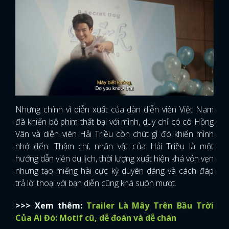
Nhưng chính vì diễn xuất của dàn diễn viên Việt Nam
đã khiến bộ phim thất bại với mình, duy chỉ có cô Hồng
Vân và diễn viên Hải Triều còn chút gì đó khiến mình
nhớ đến. Thậm chí, nhân vật của Hải Triều là một
hướng dẫn viên du lịch, thời lượng xuất hiện khá vỏn vẹn
nhưng tạo miếng hài cực kỳ duyên dáng và cách đáp
trả lời thoại với bạn diễn cũng khá suôn mượt.
>>> Xem thêm:
Trailer Là Mây Trên Bầu Trời
Của Ai Đó: Motif cũ, dễ đoán và dễ chán