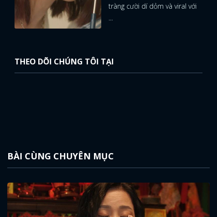
tràng cười dí dỏm và viral với
...
THEO DÕI CHÚNG TÔI TẠI
BÀI CÙNG CHUYÊN MỤC