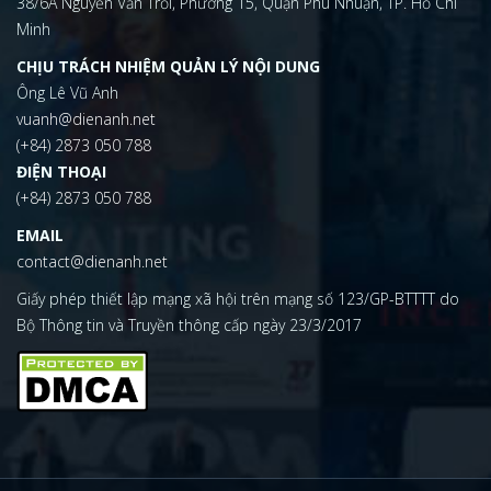
38/6A Nguyễn Văn Trỗi, Phường 15, Quận Phú Nhuận, TP. Hồ Chí
Minh
CHỊU TRÁCH NHIỆM QUẢN LÝ NỘI DUNG
Ông Lê Vũ Anh
vuanh@dienanh.net
(+84) 2873 050 788
ĐIỆN THOẠI
(+84) 2873 050 788
EMAIL
contact@dienanh.net
Giấy phép thiết lập mạng xã hội trên mạng số 123/GP-BTTTT do
Bộ Thông tin và Truyền thông cấp ngày 23/3/2017