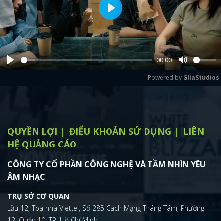
Play
00:00
Play
Mute
Powered by 
GliaStudios
QUYỀN LỢI
ĐIỂU KHOẢN SỬ DỤNG
LIÊN
HỆ QUẢNG CÁO
CÔNG TY CỔ PHẦN CÔNG NGHỆ VÀ TẦM NHÌN YÊU
ÂM NHẠC
TRỤ SỞ CƠ QUAN
Lầu 12, Tòa nhà Viettel, Số 285 Cách Mạng Tháng Tám, Phường
12, Quận 10, TP. Hồ Chí Minh