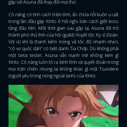
gặp với Asuna đã thay đổi mọi thứ.
Cô nàng có tính cách trầm tĩnh, ẩn chứa nỗi buồn u uất
trong lần đầu gặp Kirito ở hội nghị bàn cách giết boss
tầng đầu tiên. Một thời gian sau gặp lại, Asuna đã trở
thành phó thủ lĩnh của hội (guild) Huyết tộc Kỵ sĩ Đoàn.
Với vũ khí là thanh kiếm mỏng và tốc độ nhanh nhẹn,
“cô vợ quốc dân” có biệt danh Tia Chớp. Dù không phải
một beta tester, Asuna vẫn mạnh mẽ không kém gì
Kirito. Cô nàng luôn tỏ ra bình tĩnh và quyết đoán trong
mọi trận chiến nhưng lại không khác gì một Tsundere
(người yêu trong nóng ngoài lạnh) của Kirito.