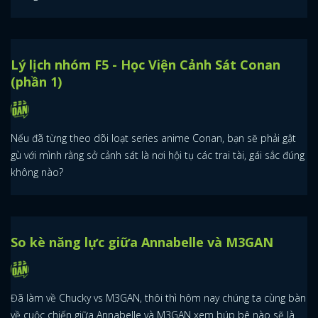
Lý lịch nhóm F5 - Học Viện Cảnh Sát Conan
(phần 1)
Nếu đã từng theo dõi loạt series anime Conan, bạn sẽ phải gật
gù với mình rằng sở cảnh sát là nơi hội tụ các trai tài, gái sắc đúng
không nào?
So kè năng lực giữa Annabelle và M3GAN
Đã làm về Chucky vs M3GAN, thôi thì hôm nay chúng ta cùng bàn
về cuộc chiến giữa Annabelle và M3GAN xem búp bê nào sẽ là