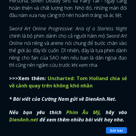
Persona, Seven Deadly Sins và Fairy Tail - ngày càng
hoàn thiện và chất lượng hơn. Nhờ đó, những màn đối
đầu năm xưa nay càng trở nên hoành tráng và ác liệt.
Sword Art Online Progressive: Aria of a Starless Night
chính là bộ phim dành cho cả người hâm mộ
Sword Art
Online
nói riêng và anime nói chung để bước chân vào
thế giới ảo đầy lôi cuốn. Dĩ nhiên, đây là tựa phim dành
riêng cho fan của SAO nên nếu bạn là dân ngoại đạo
thì cũng nên ngâm cứu trước khi xem nha.
>>>Xem thêm:
Uncharted: Tom Holland chia sẻ
về cảnh quay trên không khó nhằn
* Bài viết của Cường Nam gửi về DienAnh.Net.
Nếu bạn yêu thích
Phim Âu Mỹ
, hãy vào
DienAnh.net
để xem thêm nhiều bài viết hay nha.
Gửi bài