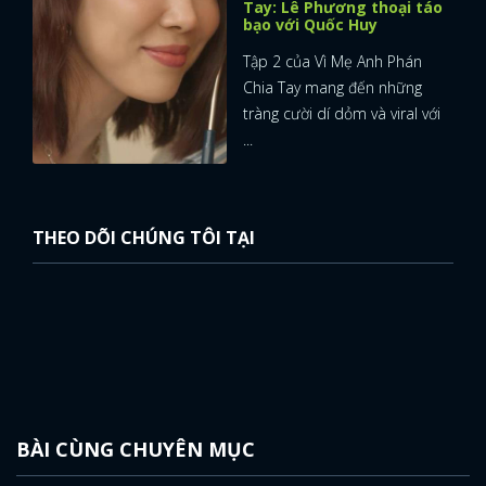
Tay: Lê Phương thoại táo
bạo với Quốc Huy
Tập 2 của Vì Mẹ Anh Phán
Chia Tay mang đến những
tràng cười dí dỏm và viral với
...
THEO DÕI CHÚNG TÔI TẠI
BÀI CÙNG CHUYÊN MỤC