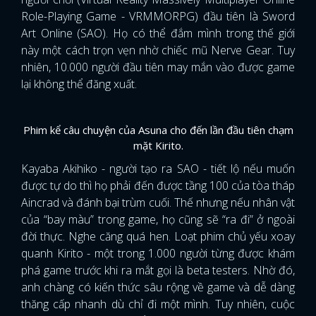
Role-Playing Game - VRMMORPG) đầu tiên là Sword
Art Online (SAO). Họ có thể đắm mình trong thế giới
này một cách trọn vẹn nhờ chiếc mũ Nerve Gear. Tuy
nhiên, 10.000 người đầu tiên may mắn vào được game
lại không thể đăng xuất.
Phim kể câu chuyện của Asuna cho đến lần đầu tiên chạm
mặt Kirito.
Kayaba Akihiko - người tạo ra SAO - tiết lộ nếu muốn
được tự do thì họ phải đến được tầng 100 của tòa tháp
Aincrad và đánh bại trùm cuối. Thế nhưng nếu nhân vật
của “bay màu” trong game, họ cũng sẽ “ra đi” ở ngoài
đời thực. Nghe căng quá hen. Loạt phim chủ yếu xoay
quanh Kirito - một trong 1.000 người từng được khám
phá game trước khi ra mắt gọi là beta testers. Nhờ đó,
anh chàng có kiến thức sâu rộng về game và dễ dàng
thăng cấp nhanh dù chỉ đi một mình. Tuy nhiên, cuộc