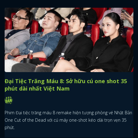
x
ĐĂNG NHẬP
Đại Tiệc Trăng Máu 8: Sở hữu cú one shot 35
FACEBOOK
GOOGLE
phút dài nhất Việt Nam
Phim Đại tiệc trăng máu 8 remake hiện tượng phòng vé Nhật Bản
One Cut of the Dead với cú máy one-shot kéo dài trọn vẹn 35
phút.