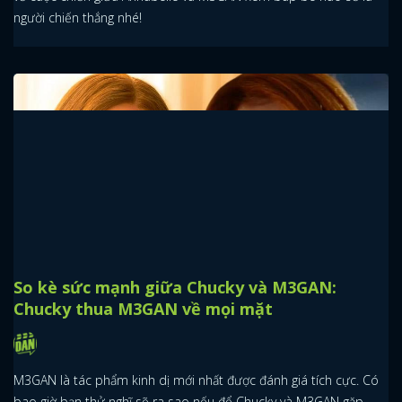
người chiến thắng nhé!
So kè sức mạnh giữa Chucky và M3GAN:
Chucky thua M3GAN về mọi mặt
M3GAN là tác phẩm kinh dị mới nhất được đánh giá tích cực. Có
bao giờ bạn thử nghĩ sẽ ra sao nếu để Chucky và M3GAN gặp