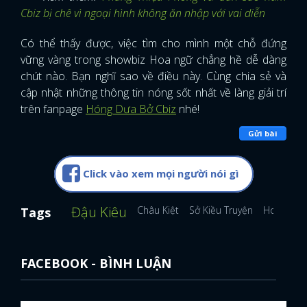
Cbiz bị chê vì ngoại hình không ăn nhập với vai diễn
Có thể thấy được, việc tìm cho mình một chỗ đứng
vững vàng trong showbiz Hoa ngữ chẳng hề dễ dàng
chút nào. Bạn nghĩ sao về điều này. Cùng chia sẻ và
cập nhật những thông tin nóng sốt nhất về làng giải trí
trên fanpage
Hóng Dưa Bở Cbiz
nhé!
Gửi bài
Click vào xem mọi người nói gì
Đậu Kiêu
Châu Kiệt
Sở Kiều Truyện
Hoàn Châ
Tags
FACEBOOK - BÌNH LUẬN