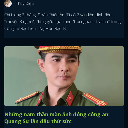
Thuỵ Diệu
Chỉ trong 2 tháng, Đoàn Thiên Ân đã có 2 vai diễn dính đến
"chuyện 3 người", đứng giữa lựa chọn "trai ngoan - trai hư" trong
Công Tử Bạc Liêu - Nụ Hôn Bạc Tỷ.
Những nam thần màn ảnh đóng công an:
Quang Sự lần đầu thử sức