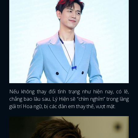
Nếu không thay đổi tình trạng như hiện nay, có lẽ,
chẳng bao lâu sau, Lý Hiện sẽ “chìm nghỉm” trong làng
giải trí Hoa ngữ, bị các đàn em thay thế, vượt mặt.