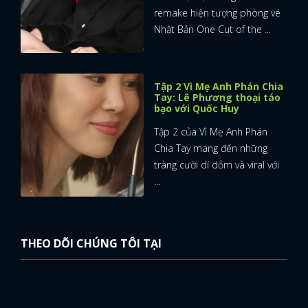
remake hiện tượng phòng vé
Nhật Bản One Cut of the ...
Tập 2 Vì Mẹ Anh Phán Chia
Tay: Lê Phương thoại táo
bạo với Quốc Huy
Tập 2 của Vì Mẹ Anh Phán
Chia Tay mang đến những
tràng cười dí dỏm và viral với
...
THEO DÕI CHÚNG TÔI TẠI