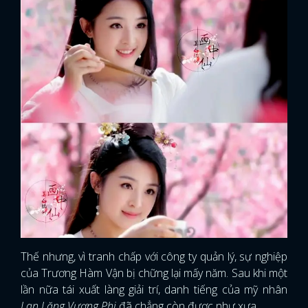
Thế nhưng, vì tranh chấp với công ty quản lý, sự nghiệp
của Trương Hàm Vận bị chững lại mấy năm. Sau khi một
lần nữa tái xuất làng giải trí, danh tiếng của mỹ nhân
Lan Lăng Vương Phi
đã chẳng còn được như xưa.