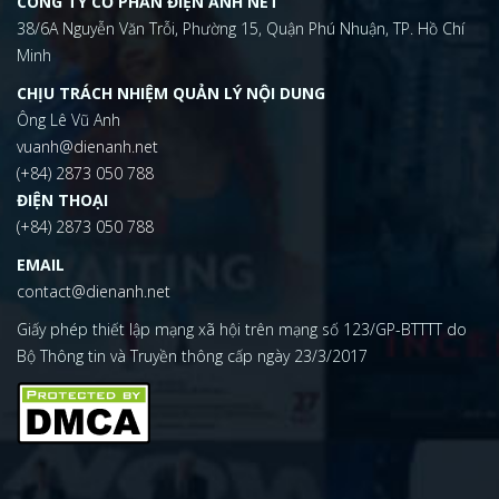
CÔNG TY CỔ PHẦN ĐIỆN ẢNH NET
38/6A Nguyễn Văn Trỗi, Phường 15, Quận Phú Nhuận, TP. Hồ Chí
Minh
CHỊU TRÁCH NHIỆM QUẢN LÝ NỘI DUNG
Ông Lê Vũ Anh
vuanh@dienanh.net
(+84) 2873 050 788
ĐIỆN THOẠI
(+84) 2873 050 788
EMAIL
contact@dienanh.net
Giấy phép thiết lập mạng xã hội trên mạng số 123/GP-BTTTT do
Bộ Thông tin và Truyền thông cấp ngày 23/3/2017