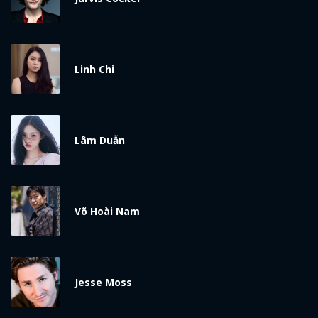
Linh Chi
Lâm Duẫn
Võ Hoài Nam
Jesse Moss