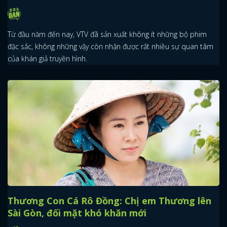
Từ đầu năm đến nay, VTV đã sản xuất không ít những bộ phim
đặc sắc, không những vậy còn nhận được rất nhiều sự quan tâm
của khán giả truyền hình.
x
ĐĂNG NHẬP
FACEBOOK
GOOGLE
Thương Con Cá Rô Đồng: Chị em Thương lên
Sài Gòn, đối mặt khó khăn mới