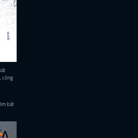
bất
, công
kém bất