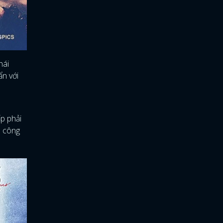
hái
ẩn với
p phải
h công