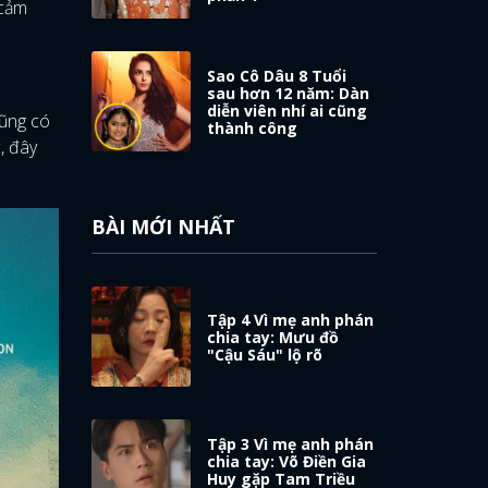
 cảm
Sao Cô Dâu 8 Tuổi
sau hơn 12 năm: Dàn
diễn viên nhí ai cũng
cũng có
thành công
, đây
BÀI MỚI NHẤT
Tập 4 Vì mẹ anh phán
chia tay: Mưu đồ
"Cậu Sáu" lộ rõ
Tập 3 Vì mẹ anh phán
chia tay: Võ Điền Gia
Huy gặp Tam Triều