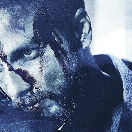
FACEBOOK
GOOGLE