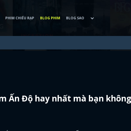
PHIM CHIẾU RẠP
BLOG PHIM
BLOG SAO
him Ấn Độ hay nhất mà bạn khôn