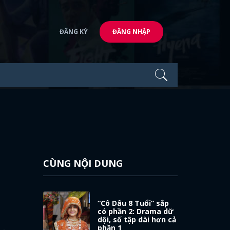
ĐĂNG KÝ
ĐĂNG NHẬP
CÙNG NỘI DUNG
g
“Cô Dâu 8 Tuổi” sắp
có phần 2: Drama dữ
dội, số tập dài hơn cả
phần 1