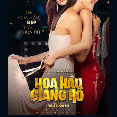
FACEBOOK
GOOGLE