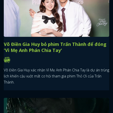
Võ Điền Gia Huy bỏ phim Trấn Thành để đóng
'Vì Mẹ Anh Phán Chia Tay'
Võ Điền Gia Huy xác nhận Vì Mẹ Anh Phán Chia Tay là dự án trùng
lịch khiến cậu vuột mất cơ hội tham gia phim Thỏ Ơi của Trấn
Thành.