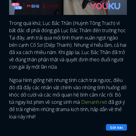
Trong quá khứ, Lục Bắc Thần (Huỳnh Tông Trạch) vì
bất đắc dĩ phải đóng giả Lục Bắc Thâm đến trường học.
Tại đây, anh trải qua mối tình thanh xuân ngọt ngào
bên cạnh Cố Sơ (Diệp Thanh). Nhưng vì hiểu lầm, cả hai
đã xa cách nhiều năm. Khi gặp lại, Lục Bắc Thần đã trở
về đúng thân phận thật và quyết định theo đuổi người
con gái ấy một lần nữa.
Ngoại hình giống hệt nhưng tính cách trái ngược, điều
đó đã đẩy các nhân vật chính vào những tình huống dở
khóc dở cười và các mối quan hệ tình cảm rắc rối. Bỏ
túi ngay list phim về song sinh mà
Dienanh.net
đã gợi ý
để trải nghiệm những drama kịch tính, hấp dẫn về thể
loại này nhé!
Gửi bài