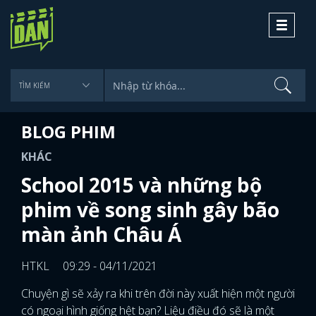
Toggle
navigati
BLOG PHIM
KHÁC
School 2015 và những bộ
phim về song sinh gây bão
màn ảnh Châu Á
HTKL
09:29 - 04/11/2021
Chuyện gì sẽ xảy ra khi trên đời này xuất hiện một người
có ngoại hình giống hệt bạn? Liệu điều đó sẽ là một