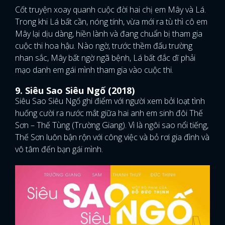
Cốt truyện xoay quanh cuộc đời hai chị em Mây và Lá.
Trong khi Lá bất cần, nóng tính, vừa mới ra tù thì cô em
Mây lại dịu dàng, hiền lành và đang chuẩn bị tham gia
cuộc thi hoa hậu. Nào ngờ, trước thềm đấu trường
nhan sắc, Mây bất ngờ ngã bệnh, Lá bất đắc dĩ phải
mạo danh em gái mình tham gia vào cuộc thi.
9. Siêu Sao Siêu Ngố (2018)
Siêu Sao Siêu Ngố ghi điểm với người xem bởi loạt tình
huống cười ra nước mắt giữa hai anh em sinh đôi Thế
Sơn – Thế Tùng (Trường Giang). Vì là ngôi sao nổi tiếng,
Thế Sơn luôn bận rộn với công việc và bỏ rơi gia đình và
vô tâm đến bạn gái mình.