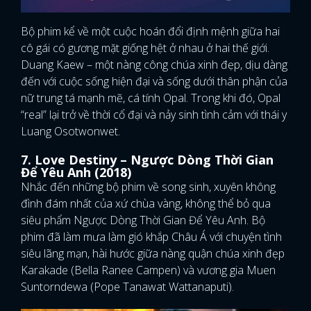
Bộ phim kể về một cuộc hoán đổi định mệnh giữa hai
cô gái có gương mặt giống hệt ở nhau ở hai thế giới.
Duang Kaew – một nàng công chúa xinh đẹp, dịu dàng
đến với cuộc sống hiện đại và sống dưới thân phận của
nữ trung tá mạnh mẽ, cá tính Opal. Trong khi đó, Opal
“real” lại trở về thời cổ đại và nảy sinh tình cảm với thái y
Luang Osotwonwet.
7. Love Destiny – Ngược Dòng Thời Gian
Để Yêu Anh (2018)
Nhắc đến những bộ phim về song sinh, xuyên không
đình đám nhất của xứ chùa vàng, không thể bỏ qua
siêu phẩm Ngược Dòng Thời Gian Để Yêu Anh. Bộ
phim đã làm mưa làm gió khắp Châu Á với chuyện tình
siêu lãng mạn, hài hước giữa nàng quận chúa xinh đẹp
Karakade (Bella Ranee Campen) và vương gia Muen
Suntorndewa (Pope Tanawat Wattanaputi).