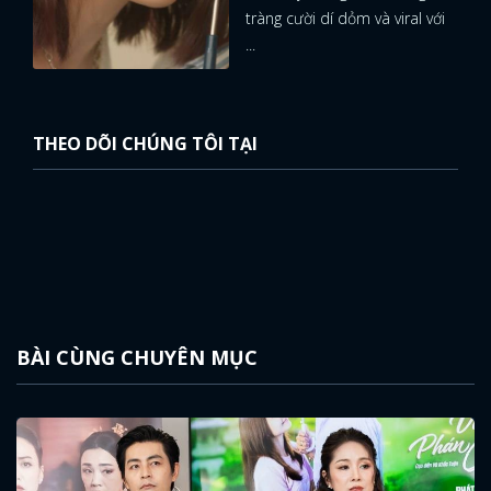
tràng cười dí dỏm và viral với
...
THEO DÕI CHÚNG TÔI TẠI
BÀI CÙNG CHUYÊN MỤC