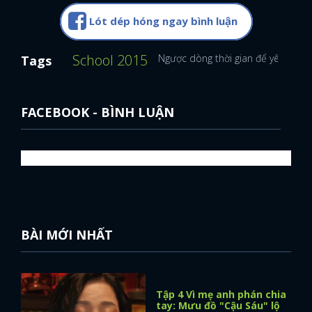
Lót dép hóng ngay bình luận
School 2015
Ngược dòng thời gian để yêu anh
Tags
FACEBOOK - BÌNH LUẬN
BÀI MỚI NHẤT
Tập 4 Vì mẹ anh phán chia
tay: Mưu đồ "Cậu Sáu" lộ