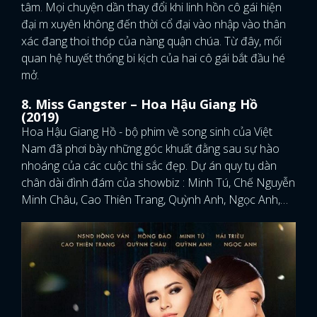
tâm. Mọi chuyện dần thay đổi khi linh hồn cô gái hiện
đại m xuyên không đến thời cổ đại vào nhập vào thân
xác đang thoi thóp của nàng quận chúa. Từ đây, mối
quan hệ huyết thống bi kịch của hai cô gái bắt đầu hé
mở.
8. Miss Gangster – Hoa Hậu Giang Hồ
(2019)
Hoa Hậu Giang Hồ - bộ phim về song sinh của Việt
Nam đã phơi bày những góc khuất đằng sau sự hào
nhoáng của các cuộc thi sắc đẹp. Dự án quy tụ dàn
chân dài đình đám của showbiz : Minh Tú, Chế Nguyễn
Minh Châu, Cao Thiên Trang, Quỳnh Anh, Ngọc Anh,…
x
ĐĂNG NHẬP