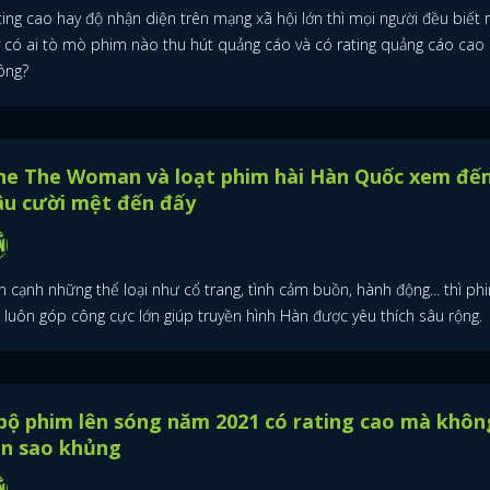
ing cao hay độ nhận diện trên mạng xã hội lớn thì mọi người đều biết r
y có ai tò mò phim nào thu hút quảng cáo và có rating quảng cáo cao 
ông?
ne The Woman và loạt phim hài Hàn Quốc xem đế
âu cười mệt đến đấy
n cạnh những thể loại như cổ trang, tình cảm buồn, hành động... thì ph
i luôn góp công cực lớn giúp truyền hình Hàn được yêu thích sâu rộng.
bộ phim lên sóng năm 2021 có rating cao mà khôn
ần sao khủng