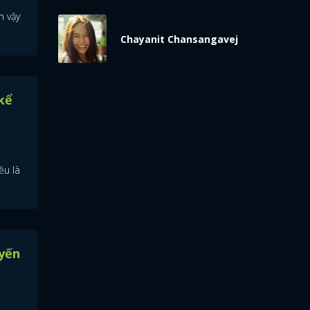
n vậy
Chayanit Chansangavej
kể
ều là
yến