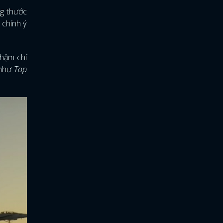
ng thước
 chính ý
hậm chí
 như
Top