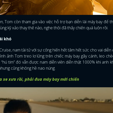
un
, Tom còn tham gia vào việc hỗ trợ bạn diễn lái máy bay để t
g kỹ xảo thay thế nào, nghe thôi đã thấy chiến quá luôn rồi.
ái khó
ruise, nam tài tử với sự cống hiến hết tâm hết sức cho vai diễn 
ình ảnh Tom treo lơ lửng trên chiếc máy bay gãy cánh, leo ch
h “hú tim” đó vẫn được nam diễn viên diễn thật 1000% khi anh 
 nhưng cũng không hề nao núng.
a xe xưa rồi, phải đua máy bay mới chiến