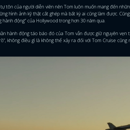
òng tự tôn của người diễn viên nên Tom luôn muốn mang đến nhữ
FACEBOOK
GOOGLE
ững hình ảnh kỹ thật cắt ghép mà bất kỳ ai cũng làm được. Cũng
ng hành động” của Hollywood trong hơn 30 năm qua.
thần hành động táo báo đó của Tom vẫn được giữ nguyên vẹn t
ồ”, không điều gì là không thể xảy ra đối với Tom Cruise cũng