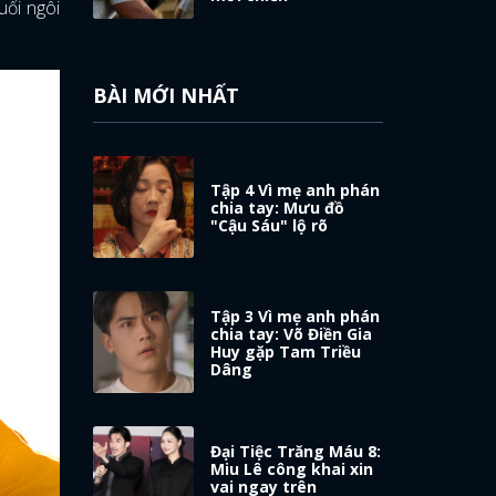
uổi ngôi
BÀI MỚI NHẤT
Tập 4 Vì mẹ anh phán
chia tay: Mưu đồ
"Cậu Sáu" lộ rõ
Tập 3 Vì mẹ anh phán
chia tay: Võ Điền Gia
Huy gặp Tam Triều
Dâng
Đại Tiệc Trăng Máu 8:
Miu Lê công khai xin
vai ngay trên