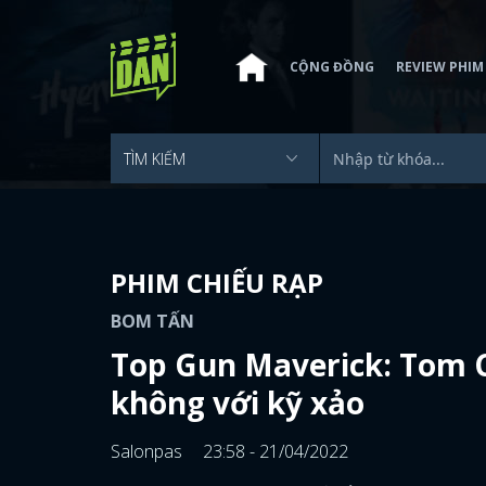
CỘNG ĐỒNG
REVIEW PHIM
PHIM CHIẾU RẠP
BOM TẤN
Top Gun Maverick: Tom C
không với kỹ xảo
Salonpas
23:58 - 21/04/2022