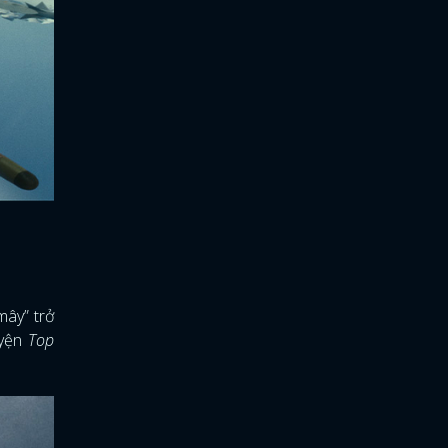
mây” trở
uyện
Top