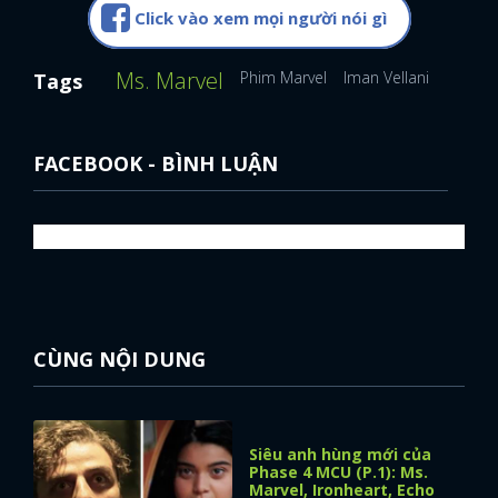
Click vào xem mọi người nói gì
Ms. Marvel
Phim Marvel
Iman Vellani
Tags
FACEBOOK - BÌNH LUẬN
CÙNG NỘI DUNG
Siêu anh hùng mới của
Phase 4 MCU (P.1): Ms.
Marvel, Ironheart, Echo