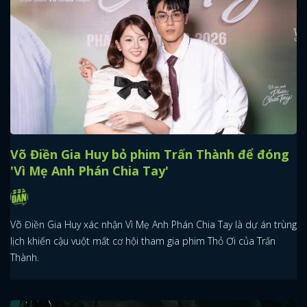
Võ Điền Gia Huy bỏ phim Trấn Thành để đóng
'Vì Mẹ Anh Phán Chia Tay'
Võ Điền Gia Huy xác nhận Vì Mẹ Anh Phán Chia Tay là dự án trùng
lịch khiến cậu vuột mất cơ hội tham gia phim Thỏ Ơi của Trấn
Thành.