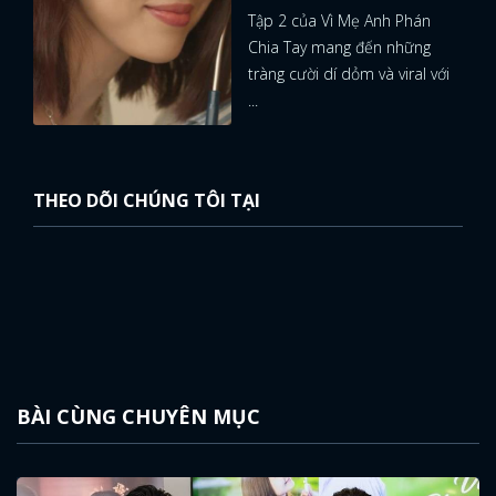
Tập 2 của Vì Mẹ Anh Phán
Chia Tay mang đến những
tràng cười dí dỏm và viral với
...
THEO DÕI CHÚNG TÔI TẠI
BÀI CÙNG CHUYÊN MỤC