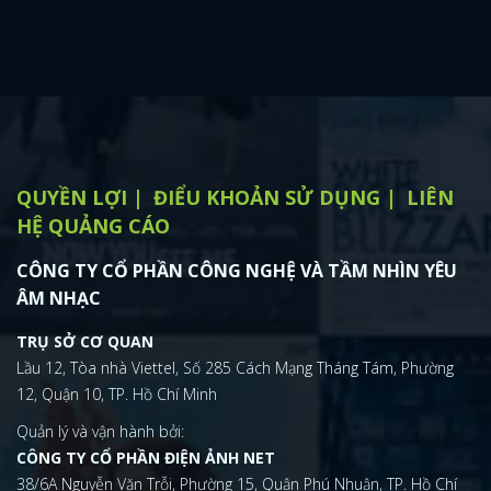
QUYỀN LỢI
ĐIỂU KHOẢN SỬ DỤNG
LIÊN
HỆ QUẢNG CÁO
CÔNG TY CỔ PHẦN CÔNG NGHỆ VÀ TẦM NHÌN YÊU
ÂM NHẠC
TRỤ SỞ CƠ QUAN
Lầu 12, Tòa nhà Viettel, Số 285 Cách Mạng Tháng Tám, Phường
12, Quận 10, TP. Hồ Chí Minh
Quản lý và vận hành bởi:
CÔNG TY CỔ PHẦN ĐIỆN ẢNH NET
38/6A Nguyễn Văn Trỗi, Phường 15, Quận Phú Nhuận, TP. Hồ Chí