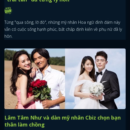
Từng "qua sông, lỡ đò", những mỹ nhân Hoa ngữ đình đám này
vẫn có cuộc sống hạnh phúc, bất chấp định kiến về phụ nữ đã ly
hôn.
Lâm Tâm Như và dàn mỹ nhân Cbiz chọn bạn
thân làm chồng