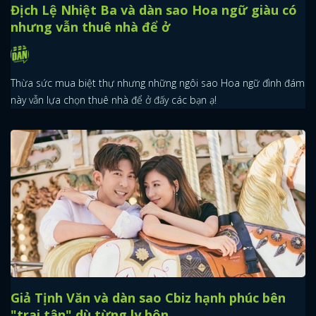
Địch Lệ Nhiệt Ba và dàn sao Hoa ngữ giàu có
nhưng vẫn thuê nhà để ở
Thừa sức mua biệt thự nhưng những ngôi sao Hoa ngữ đình đám
này vẫn lựa chọn thuê nhà để ở đấy các bạn ạ!
Giả Tịnh Văn và dàn sao Cbiz hạnh phúc bên
"trai tân" dù từng ly hôn