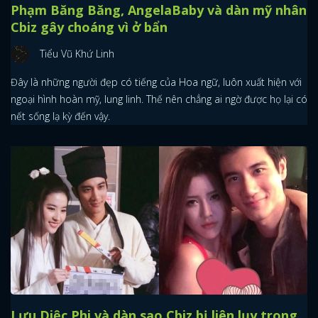
Phạm Băng Băng, AngelaBaby và dàn mỹ nhân
Cbiz gây choáng vì ở bẩn
Tiểu Vũ Khứ Linh
Đây là những người đẹp có tiếng của Hoa ngữ, luôn xuất hiện với
ngoại hình hoàn mỹ, lung linh. Thế nên chẳng ai ngờ được họ lại có
nết sống lạ kỳ đến vậy.
Lưu Diệc Phi và dàn sao Cbiz bị liên lụy trong