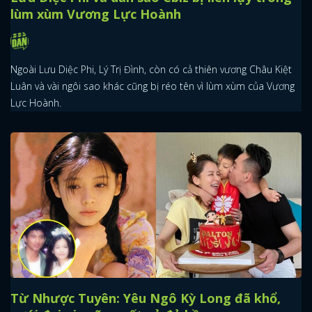
lùm xùm Vương Lực Hoành
Ngoài Lưu Diệc Phi, Lý Trị Đình, còn có cả thiên vương Châu Kiệt
Luân và vài ngôi sao khác cũng bị réo tên vì lùm xùm của Vương
Lực Hoành.
Từ Nhược Tuyên: Yêu Ngô Kỳ Long đã khổ,