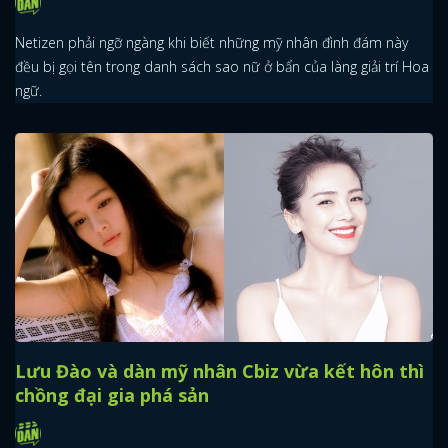
Netizen phải ngỡ ngàng khi biết những mỹ nhân đình đám này
đều bị gọi tên trong danh sách sao nữ ở bẩn của làng giải trí Hoa
ngữ.
x
ĐĂNG NHẬP
FACEBOOK
GOOGLE
Lưu Đào và dàn mỹ nhân Cbiz vừa kết hôn thì
chồng đại gia phá sản