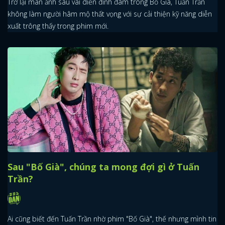
Trở lại màn ảnh sau vai diễn đình đám trong Bố Già, Tuấn Trần
không làm người hâm mộ thất vọng với sự cải thiện kỹ năng diễn
xuất trông thấy trong phim mới.
Sau "Bố Già", chúng ta mong đợi gì ở Tuấn
Trần?
Ai cũng biết đến Tuấn Trần nhờ phim "Bố Già", thế nhưng mình tin