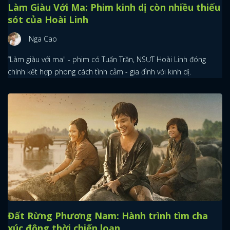
Làm Giàu Với Ma: Phim kinh dị còn nhiều thiếu
sót của Hoài Linh
Nga Cao
“Làm giàu với ma" - phim có Tuấn Trần, NSƯT Hoài Linh đóng
chính kết hợp phong cách tình cảm - gia đình với kinh dị.
Đất Rừng Phương Nam: Hành trình tìm cha
xúc động thời chiến loạn