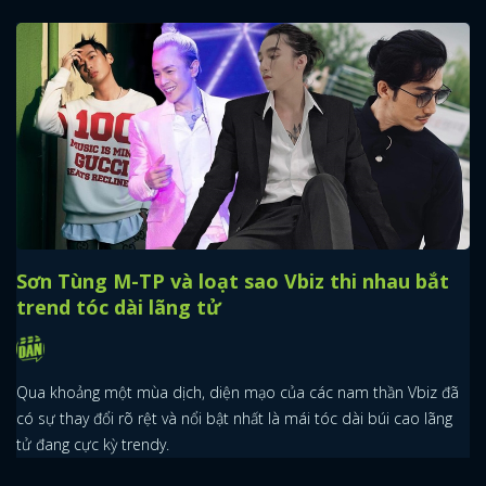
x
ĐĂNG NHẬP
FACEBOOK
GOOGLE
Sơn Tùng M-TP và loạt sao Vbiz thi nhau bắt
trend tóc dài lãng tử
Qua khoảng một mùa dịch, diện mạo của các nam thần Vbiz đã
có sự thay đổi rõ rệt và nổi bật nhất là mái tóc dài búi cao lãng
tử đang cực kỳ trendy.