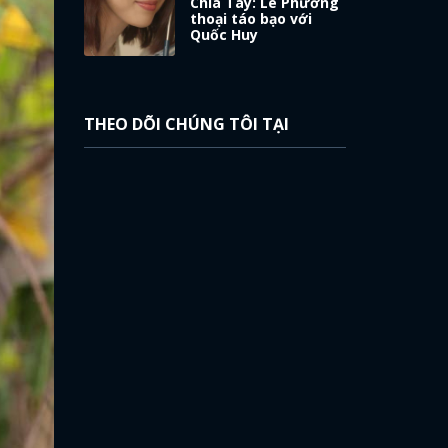
Chia Tay: Lê Phương
thoại táo bạo với
Quốc Huy
THEO DÕI CHÚNG TÔI TẠI