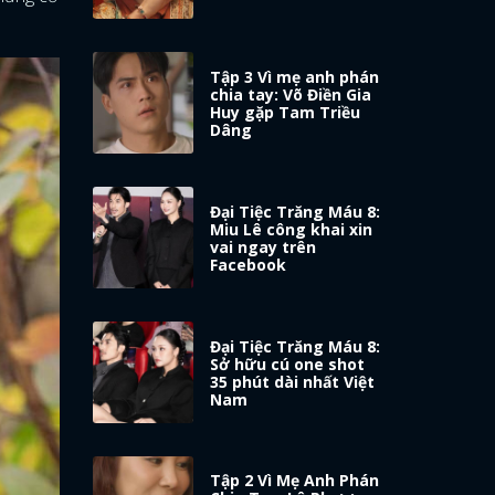
Tập 3 Vì mẹ anh phán
chia tay: Võ Điền Gia
Huy gặp Tam Triều
Dâng
Đại Tiệc Trăng Máu 8:
Miu Lê công khai xin
vai ngay trên
Facebook
Đại Tiệc Trăng Máu 8:
Sở hữu cú one shot
35 phút dài nhất Việt
Nam
Tập 2 Vì Mẹ Anh Phán