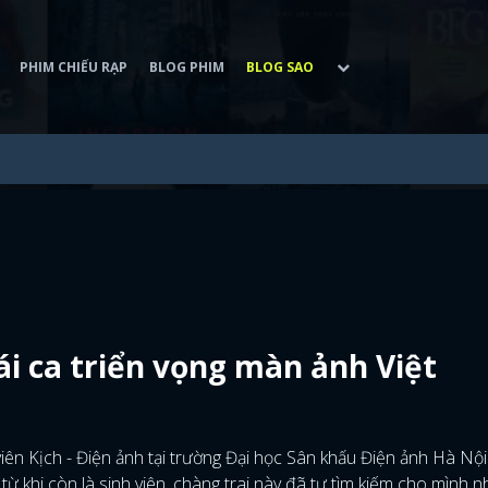
PHIM CHIẾU RẠP
BLOG PHIM
BLOG SAO
i ca triển vọng màn ảnh Việt
iên Kịch - Điện ảnh tại trường Đại học Sân khấu Điện ảnh Hà Nội
ừ khi còn là sinh viên, chàng trai này đã tự tìm kiếm cho mình 