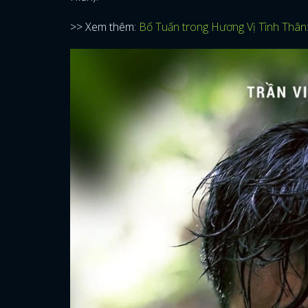
>> Xem thêm:
Bố Tuấn trong Hương Vị Tình Thân: