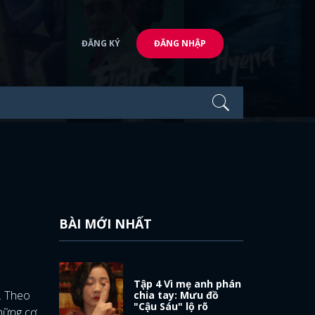
ĐĂNG KÝ
ĐĂNG NHẬP
BÀI MỚI NHẤT
Tập 4 Vì mẹ anh phán
. Theo
chia tay: Mưu đồ
"Cậu Sáu" lộ rõ
những cơ