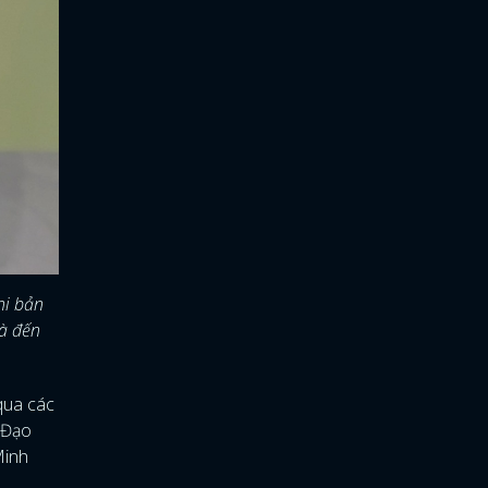
hi bản
mà đến
qua các
(Đạo
Minh