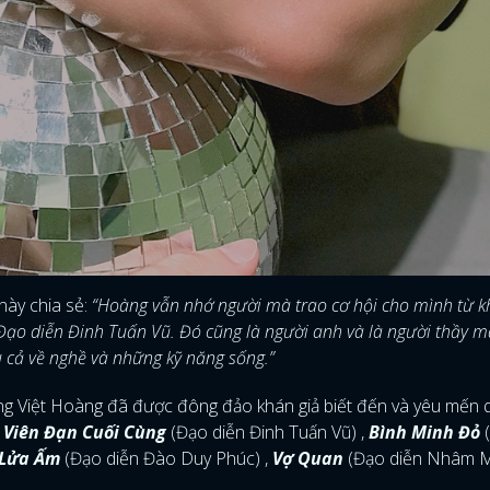
FACEBOOK
GOOGLE
này chia sẻ:
“Hoàng vẫn nhớ người mà trao cơ hội cho mình từ k
 Đạo diễn Đinh Tuấn Vũ. Đó cũng là người anh và là người thầy 
u cả về nghề và những kỹ năng sống.”
g Việt Hoàng đã được đông đảo khán giả biết đến và yêu mến 
 Viên Đạn Cuối Cùng
(Đạo diễn Đinh Tuấn Vũ) ,
Bình Minh Đỏ
Lửa Ấm
(Đạo diễn Đào Duy Phúc) ,
Vợ Quan
(Đạo diễn Nhâm 