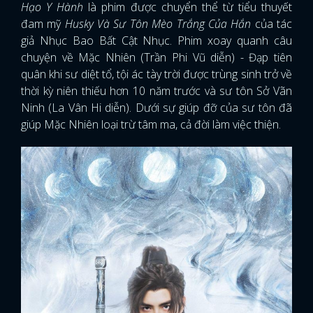
Hạo Y Hành
là phim được chuyển thể từ tiểu thuyết
đam mỹ
Husky Và Sư Tôn Mèo Trắng Của Hắn
của tác
giả Nhục Bao Bất Cật Nhục. Phim xoay quanh câu
chuyện về Mặc Nhiên (Trần Phi Vũ diễn) - Đạp tiên
quân khi sư diệt tổ, tội ác tày trời được trùng sinh trở về
thời kỳ niên thiếu hơn 10 năm trước và sư tôn Sở Vãn
Ninh (La Vân Hi diễn). Dưới sự giúp đỡ của sư tôn đã
giúp Mặc Nhiên loại trừ tâm ma, cả đời làm việc thiện.