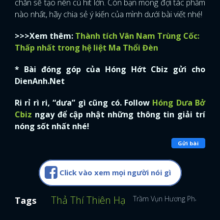
chắn sẽ tạo nên cú hit lớn. Còn bạn mong đợi tác phẩm
nào nhất, hãy chia sẻ ý kiến của mình dưới bài viết nhé!
>>>Xem thêm:
Thành tích Vân Nam Trùng Cốc:
Thấp nhất trong hệ liệt Ma Thổi Đèn
* Bài đóng góp của Hóng Hớt Cbiz gửi cho
DienAnh.Net
Ri rỉ rì ri, “dưa” gì cũng có. Follow
Hóng Dưa Bở
Cbiz
ngay để cập nhật những thông tin giải trí
nóng sốt nhất nhé!
Gửi bài
Click vào xem mọi người nói gì
Thả Thí Thiên Hạ
Trầm Vụn Hương Phai
An 
Tags