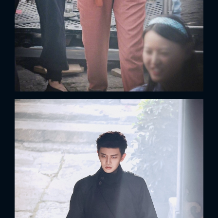
x
ĐĂNG NHẬP