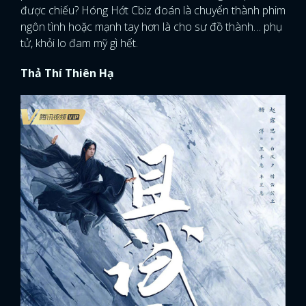
được chiếu? Hóng Hớt Cbiz đoán là chuyển thành phim
ngôn tình hoặc mạnh tay hơn là cho sư đồ thành… phụ
tử, khỏi lo đam mỹ gì hết.
Thả Thí Thiên Hạ