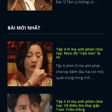
Bác Sĩ Tâm Lý không có ...
BÀI MỚI NHẤT
Tập 4 Vì mẹ anh phán chia
tay: Mưu đồ "Cậu Sáu" lộ
rõ
Tập 4 phim Vì mẹ anh phán
chia tay đánh dấu hai cột mốc
quan trọng trong mối ...
Tập 3 Vì mẹ anh phán chia
tay: Võ Điền Gia Huy gặp
Tam Triều Dâng