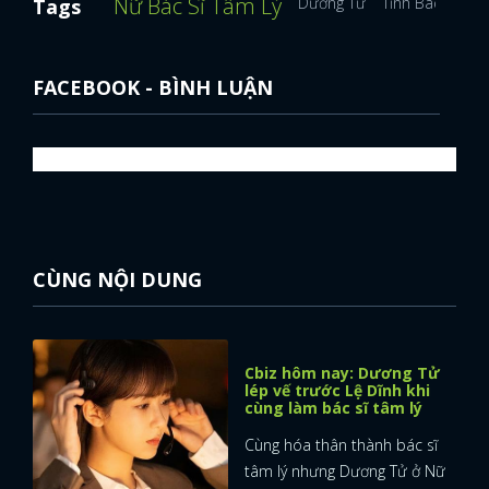
Nữ Bác Sĩ Tâm Lý
Dương Tử
Tỉnh Bách Nhiê
Tags
FACEBOOK - BÌNH LUẬN
CÙNG NỘI DUNG
Cbiz hôm nay: Dương Tử
lép vế trước Lệ Dĩnh khi
cùng làm bác sĩ tâm lý
Cùng hóa thân thành bác sĩ
tâm lý nhưng Dương Tử ở Nữ