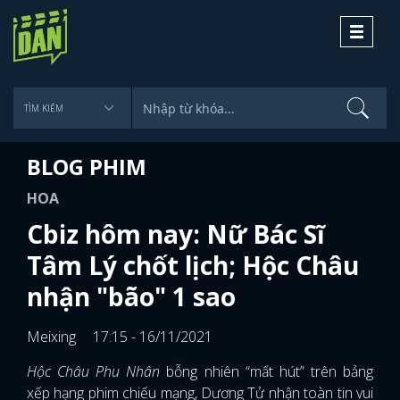
Toggle
navigati
BLOG PHIM
HOA
Cbiz hôm nay: Nữ Bác Sĩ
Tâm Lý chốt lịch; Hộc Châu
nhận "bão" 1 sao
Meixing
17:15 - 16/11/2021
Hộc Châu Phu Nhân
bỗng nhiên “mất hút” trên bảng
xếp hạng phim chiếu mạng, Dương Tử nhận toàn tin vui