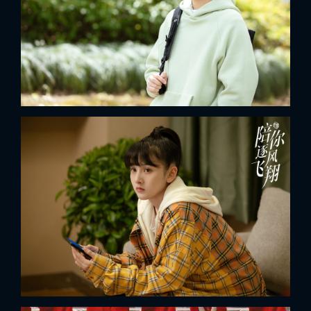
x
ĐĂNG NHẬP