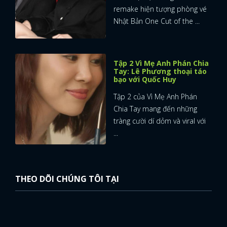
remake hiện tượng phòng vé
Nhật Bản One Cut of the ...
Tập 2 Vì Mẹ Anh Phán Chia
Tay: Lê Phương thoại táo
bạo với Quốc Huy
Tập 2 của Vì Mẹ Anh Phán
Chia Tay mang đến những
tràng cười dí dỏm và viral với
...
THEO DÕI CHÚNG TÔI TẠI