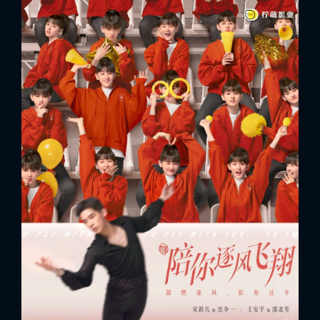
FACEBOOK
GOOGLE