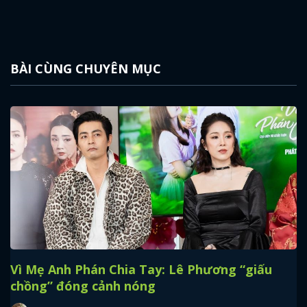
BÀI CÙNG CHUYÊN MỤC
Vì Mẹ Anh Phán Chia Tay: Lê Phương “giấu
chồng” đóng cảnh nóng