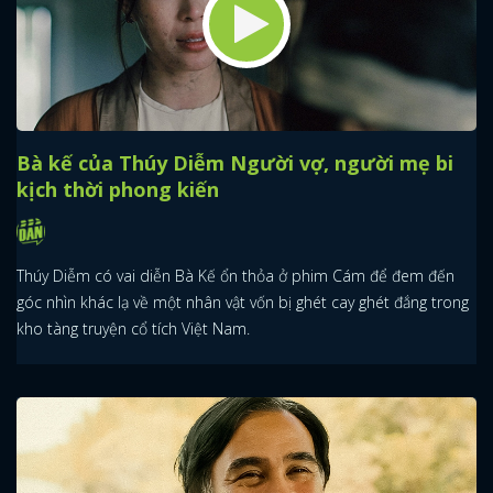
Bà kế của Thúy Diễm Người vợ, người mẹ bi
kịch thời phong kiến
Thúy Diễm có vai diễn Bà Kế ổn thỏa ở phim Cám để đem đến
góc nhìn khác lạ về một nhân vật vốn bị ghét cay ghét đắng trong
kho tàng truyện cổ tích Việt Nam.