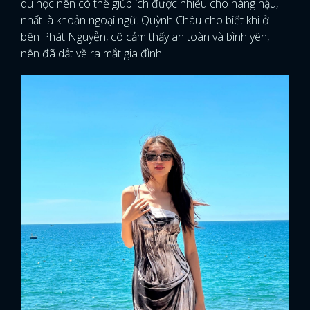
du học nên có thể giúp ích được nhiều cho nàng hậu,
nhất là khoản ngoại ngữ. Quỳnh Châu cho biết khi ở
bên Phát Nguyễn, cô cảm thấy an toàn và bình yên,
nên đã dắt về ra mắt gia đình.