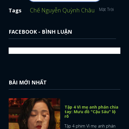
Chế Nguyễn Quỳnh Châu
Mặt Trời Mùa Đ
Tags
FACEBOOK - BÌNH LUẬN
BÀI MỚI NHẤT
Tập 4 Vì mẹ anh phán chia
tay: Mưu đồ "Cậu Sáu" lộ
rõ
Tập 4 phim Vì mẹ anh phán