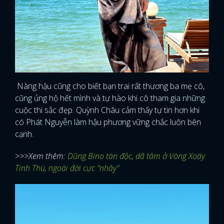
Nàng hậu cũng cho biết bạn trai rất thương ba mẹ cô,
cũng ủng hộ hết mình và tự hào khi cô tham gia những
cuộc thi sắc đẹp. Quỳnh Châu cảm thấy tự tin hơn khi
có Phát Nguyễn làm hậu phương vững chắc luôn bên
cạnh.
>>>Xem thêm:
Dũng Bino tàn độc, dã tâm ở Vòng Xoáy
Tình Thù, ngoài đời cực "nhây"
x
ĐĂNG NHẬP