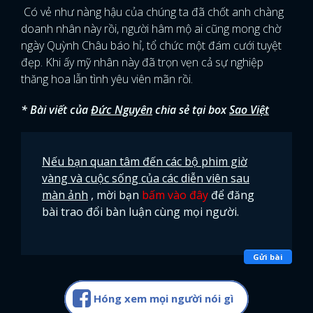
Có vẻ như nàng hậu của chúng ta đã chốt anh chàng
doanh nhân này rồi, người hâm mộ ai cũng mong chờ
ngày Quỳnh Châu báo hỉ, tổ chức một đám cưới tuyệt
đẹp. Khi ấy mỹ nhân này đã trọn vẹn cả sự nghiệp
thăng hoa lẫn tình yêu viên mãn rồi.
* Bài viết của
Đức Nguyên
chia sẻ tại box
Sao Việt
Nếu bạn quan tâm đến các bộ phim giờ
vàng và cuộc sống của các diễn viên sau
màn ảnh
, mời bạn
bấm vào đây
để đăng
bài trao đổi bàn luận cùng mọi người.
Gửi bài
Hóng xem mọi người nói gì