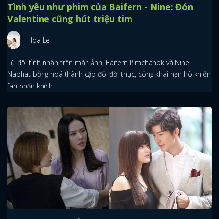
Tình yêu như phim của Baifern - Nine: Đón
Valentine cũng hút triệu tim
Hoa Le
Từ đôi tình nhân trên màn ảnh, Baifern Pimchanok và Nine
Naphat bỗng hoá thành cặp đôi đời thực, công khai hẹn hò khiến
fan phấn khích.