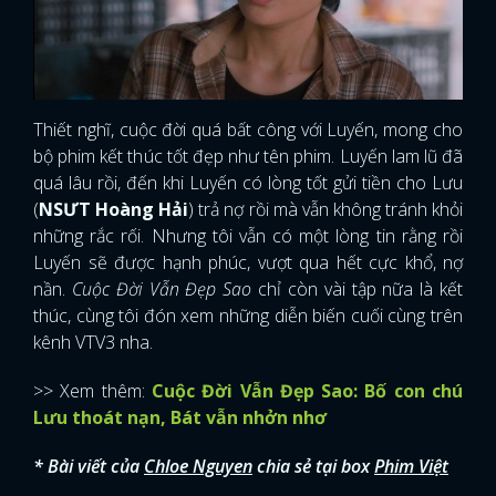
Thiết nghĩ, cuộc đời quá bất công với Luyến, mong cho
bộ phim kết thúc tốt đẹp như tên phim. Luyến lam lũ đã
quá lâu rồi, đến khi Luyến có lòng tốt gửi tiền cho Lưu
(
NSƯT Hoàng Hải
) trả nợ rồi mà vẫn không tránh khỏi
những rắc rối. Nhưng tôi vẫn có một lòng tin rằng rồi
Luyến sẽ được hạnh phúc, vượt qua hết cực khổ, nợ
nần.
Cuộc Đời Vẫn Đẹp Sao
chỉ còn vài tập nữa là kết
thúc, cùng tôi đón xem những diễn biến cuối cùng trên
kênh VTV3 nha.
>> Xem thêm:
Cuộc Đời Vẫn Đẹp Sao: Bố con chú
Lưu thoát nạn, Bát vẫn nhởn nhơ
* Bài viết của
Chloe Nguyen
chia sẻ tại box
Phim Việt