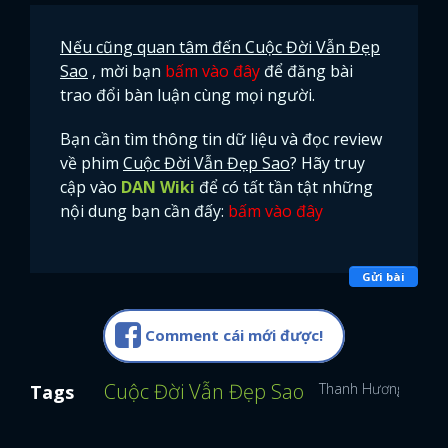
Nếu cũng quan tâm đến Cuộc Đời Vẫn Đẹp
Sao
, mời bạn
bấm vào đây
để đăng bài
trao đổi bàn luận cùng mọi người.
Bạn cần tìm thông tin dữ liệu và đọc review
về phim
Cuộc Đời Vẫn Đẹp Sao
? Hãy truy
cập vào
DAN Wiki
để có tất tần tật những
nội dung bạn cần đấy:
bấm vào đây
Gửi bài
Comment cái mới được!
Cuộc Đời Vẫn Đẹp Sao
Thanh Hương
NSƯ
Tags