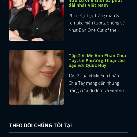
hữu cú one shot 35 phút
dài nhất Việt Nam
Phim Đại tiệc trăng máu 8
remake hiện tượng phòng vé
Nhật Bản One Cut of the ...
Tập 2 Vì Mẹ Anh Phán Chia
Tay: Lê Phương thoại táo
bạo với Quốc Huy
Tập 2 của Vì Mẹ Anh Phán
Chia Tay mang đến những
tràng cười dí dỏm và viral với
...
THEO DÕI CHÚNG TÔI TẠI