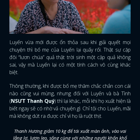
Luyến vừa mới được ổn thỏa sau khi giải quyết mọi
chuyện thì bố mẹ của Luyến lại quấy rối. Thật sự cặp
đôi “lươn chúa” quả thật trời sinh một cặp quả không
sai, vậy mà Luyến lại có một tính cách vô cùng khác
biệt.
Thông thường, khi được bố mẹ thăm chắc chắn con cái
nào cũng vui mừng, nhưng đối với Luyến và bà Tình
(
NSƯT Thanh Quý
) thì lại khác, mỗi khi họ xuất hiện là
biết ngay sẽ có nhờ vả chuyện gì. Chỉ tội cho Luyến, mãi
mà không dứt ra được chỉ vì họ là ruột thịt.
Thanh Hương giảm 10 kg để tái xuất màn ảnh, vào vai
lẳng lơ, lươn lẹo, sống cùng với những người khốn khổ