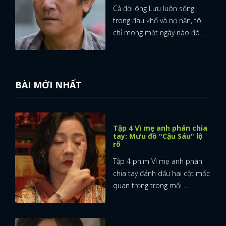
Cả đời ông Lưu luôn sống
trong đau khổ và nợ nần, tôi
chỉ mong một ngày nào đó ...
BÀI MỚI NHẤT
Tập 4 Vì mẹ anh phán chia
tay: Mưu đồ "Cậu Sáu" lộ
rõ
Tập 4 phim Vì mẹ anh phán
chia tay đánh dấu hai cột mốc
quan trọng trong mối ...
x
ĐĂNG NHẬP