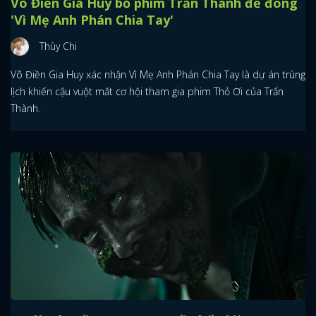
Võ Điền Gia Huy bỏ phim Trấn Thành để đóng
'Vì Mẹ Anh Phán Chia Tay'
Thùy Chi
Võ Điền Gia Huy xác nhận Vì Mẹ Anh Phán Chia Tay là dự án trùng
lịch khiến cậu vuột mất cơ hội tham gia phim Thỏ Ơi của Trấn
Thành.