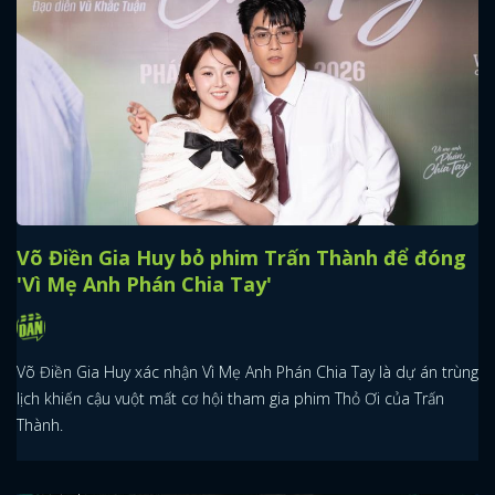
Võ Điền Gia Huy bỏ phim Trấn Thành để đóng
'Vì Mẹ Anh Phán Chia Tay'
Võ Điền Gia Huy xác nhận Vì Mẹ Anh Phán Chia Tay là dự án trùng
lịch khiến cậu vuột mất cơ hội tham gia phim Thỏ Ơi của Trấn
Thành.