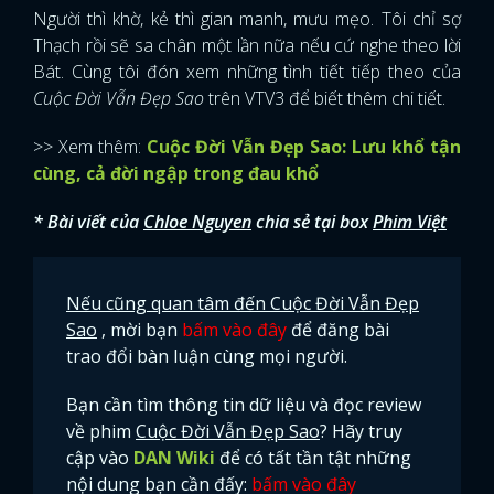
Người thì khờ, kẻ thì gian manh, mưu mẹo. Tôi chỉ sợ
Thạch rồi sẽ sa chân một lần nữa nếu cứ nghe theo lời
Bát. Cùng tôi đón xem những tình tiết tiếp theo của
Cuộc Đời Vẫn Đẹp Sao
trên VTV3 để biết thêm chi tiết.
>> Xem thêm:
Cuộc Đời Vẫn Đẹp Sao: Lưu khổ tận
cùng, cả đời ngập trong đau khổ
* Bài viết của
Chloe Nguyen
chia sẻ tại box
Phim Việt
Nếu cũng quan tâm đến Cuộc Đời Vẫn Đẹp
Sao
, mời bạn
bấm vào đây
để đăng bài
trao đổi bàn luận cùng mọi người.
Bạn cần tìm thông tin dữ liệu và đọc review
về phim
Cuộc Đời Vẫn Đẹp Sao
? Hãy truy
cập vào
DAN Wiki
để có tất tần tật những
nội dung bạn cần đấy:
bấm vào đây