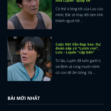
nhà Luyến "quay xe"
Có thể vì lòng tốt của Lưu cứu
FACEBOOK
GOOGLE
mình, Bát sẽ thay đổi tâm tính
thành người tốt ...
Cuộc Đời Vẫn Đẹp Sao: Dự
đoán sắp có "Lươn con”,
Lưu - Luyến "cập bến"
Từ lâu, Luyến đã luôn ganh tị
với Bình và cũng muốn mình
có con để ẵm bồng. Và ...
BÀI MỚI NHẤT