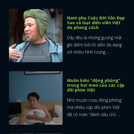
Nam phụ Cuộc Đời Vẫn Đẹp
Sao và loạt diễn viên Việt
đa phong cách
Đây đều là những gương mặt
ghi điểm bởi lối diễn đa dạng
với nhiều hình tượng ...
Muôn kiểu "động phòng"
trong hơi men của các cặp
đôi phim Việt
Nhờ mượn rượu động phòng
mà nhiều cặp đôi phim Việt
đã có màn “đánh dấu chủ ...