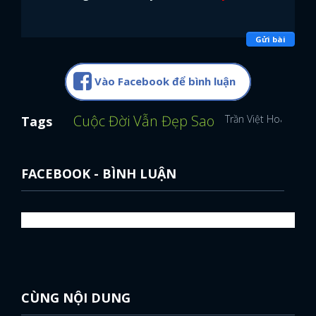
Gửi bài
Vào Facebook để bình luận
Cuộc Đời Vẫn Đẹp Sao
Trần Việt Hoàng
N
Tags
FACEBOOK - BÌNH LUẬN
CÙNG NỘI DUNG