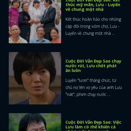
thúc mỹ mãn, Lưu - Luyến
về chung một nhà
Kết thúc hoàn hảo cho những
cặp đôi trong xóm chợ, Lưu -
Luyến về chung một nhà ...
Cuộc Đời Vẫn Đẹp Sao chạy
nước rút, Lưu chốt phát
ăn luôn
Luyến "lươn" thăng chức, từ
chủ nợ lên vợ yêu của anh Lưu
"nát", phim chạy nước ...
x
ĐĂNG NHẬP
Cuộc Đời Vẫn Đẹp Sao: Việc
Lưu làm có thể khiến cả