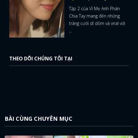
Tập 2 của Vì Mẹ Anh Phán
Chia Tay mang đến những
tràng cười dí dỏm và viral với
...
THEO DÕI CHÚNG TÔI TẠI
BÀI CÙNG CHUYÊN MỤC