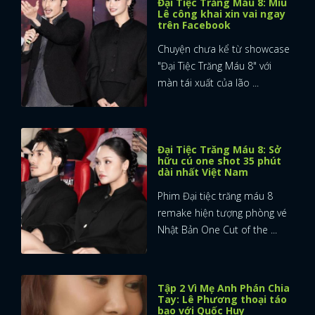
Đại Tiệc Trăng Máu 8: Miu
Lê công khai xin vai ngay
trên Facebook
Chuyện chưa kể từ showcase
"Đại Tiệc Trăng Máu 8" với
màn tái xuất của lão ...
Đại Tiệc Trăng Máu 8: Sở
hữu cú one shot 35 phút
dài nhất Việt Nam
Phim Đại tiệc trăng máu 8
remake hiện tượng phòng vé
Nhật Bản One Cut of the ...
Tập 2 Vì Mẹ Anh Phán Chia
Tay: Lê Phương thoại táo
bạo với Quốc Huy