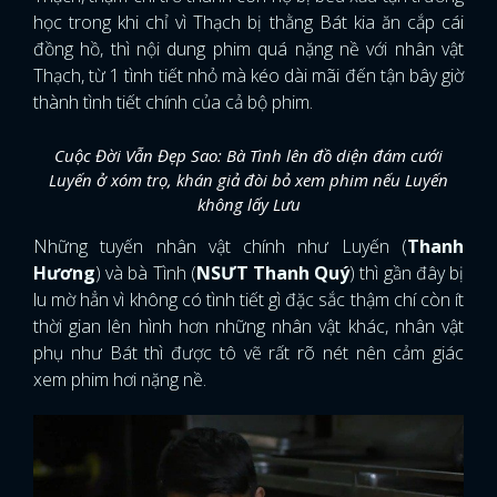
học trong khi chỉ vì Thạch bị thằng Bát kia ăn cắp cái
đồng hồ, thì nội dung phim quá nặng nề với nhân vật
Thạch, từ 1 tình tiết nhỏ mà kéo dài mãi đến tận bây giờ
thành tình tiết chính của cả bộ phim.
Cuộc Đời Vẫn Đẹp Sao: Bà Tình lên đồ diện đám cưới
Luyến ở xóm trọ, khán giả đòi bỏ xem phim nếu Luyến
không lấy Lưu
Những tuyến nhân vật chính như Luyến (
Thanh
Hương
) và bà Tình (
NSƯT Thanh Quý
) thì gần đây bị
lu mờ hẳn vì không có tình tiết gì đặc sắc thậm chí còn ít
thời gian lên hình hơn những nhân vật khác, nhân vật
phụ như Bát thì được tô vẽ rất rõ nét nên cảm giác
xem phim hơi nặng nề.