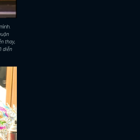
mình.
 quặn
n thay,
i diễn