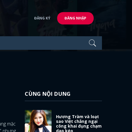
ĐĂNG KÝ
ĐĂNG NHẬP
CÙNG NỘI DUNG
Hương Tràm và loạt
sao Việt chẳng ngại
sung mặc
công khai đụng chạm
ỹ” nhưng
dao kéo