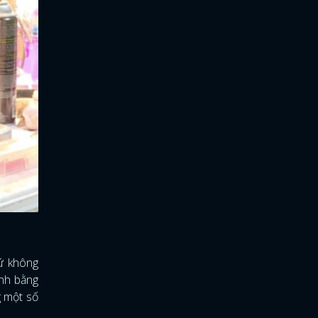
hứ không
inh bằng
g một số