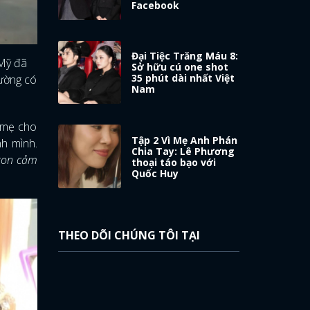
Facebook
Đại Tiệc Trăng Máu 8:
 Mỹ đã
Sở hữu cú one shot
35 phút dài nhất Việt
hường có
Nam
 mẹ cho
Tập 2 Vì Mẹ Anh Phán
nh mình.
Chia Tay: Lê Phương
 con cảm
thoại táo bạo với
Quốc Huy
THEO DÕI CHÚNG TÔI TẠI