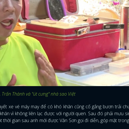
 Trấn Thành và "út cưng" nhà sao Việt
uyết xe vé máy may để có khó khăn cũng cố gắng bươn trải c
khăn vì không liên lạc được với người quen. Sau đó phải mưu s
t thời gian sau anh mới được Vân Sơn gọi đi diễn, góp mặt tron