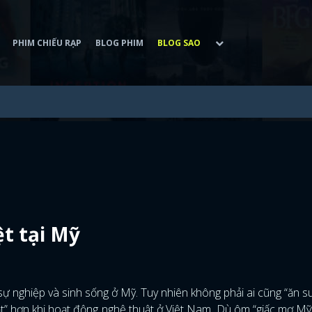
PHIM CHIẾU RẠP
BLOG PHIM
BLOG SAO
ệt tại Mỹ
 sự nghiệp và sinh sống ở Mỹ. Tuy nhiên không phải ai cũng “ăn 
ật” hơn khi hoạt động nghệ thuật ở Việt Nam. Dù ôm “giấc mơ M