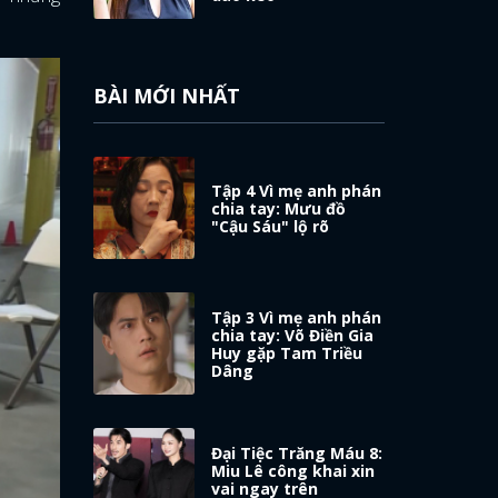
BÀI MỚI NHẤT
Tập 4 Vì mẹ anh phán
chia tay: Mưu đồ
"Cậu Sáu" lộ rõ
Tập 3 Vì mẹ anh phán
chia tay: Võ Điền Gia
Huy gặp Tam Triều
Dâng
Đại Tiệc Trăng Máu 8:
Miu Lê công khai xin
vai ngay trên