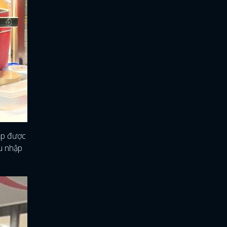
ặp được
u nhập