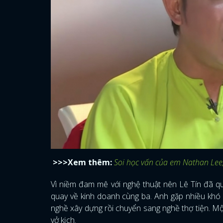
>>>Xem thêm:
Soi học vấn của em Nathan Lee,
Vì niềm đam mê với nghệ thuật nên Lê Tín đã q
quay về kinh doanh cùng ba. Anh gặp nhiều khó 
nghề xây dựng rồi chuyển sang nghề thợ tiện. Mộ
vở kịch.