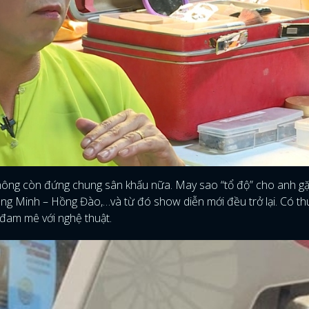
 không còn đứng chung sân khấu nữa. May sao “tổ độ” cho anh g
g Minh – Hồng Đào,…và từ đó show diễn mới đều trở lại. Có th
 đam mê với nghệ thuật.