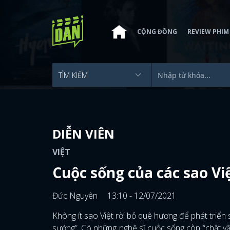
CỘNG ĐỒNG
REVIEW PHIM
DIỄN VIÊN
VIỆT
Cuộc sống của các sao Vi
Đức Nguyên
13:10 - 12/07/2021
Không ít sao Việt rời bỏ quê hương để phát triển
sướng”. Có những nghệ sĩ cuộc sống còn “chật v