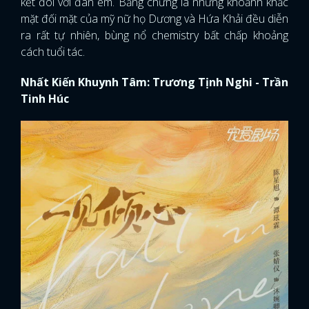
kết đôi với đàn em. Bằng chứng là những khoảnh khắc
mặt đối mặt của mỹ nữ họ Dương và Hứa Khải đều diễn
ra rất tự nhiên, bùng nổ chemistry bất chấp khoảng
cách tuổi tác.
Nhất Kiến Khuynh Tâm: Trương Tịnh Nghi - Trần
Tinh Húc