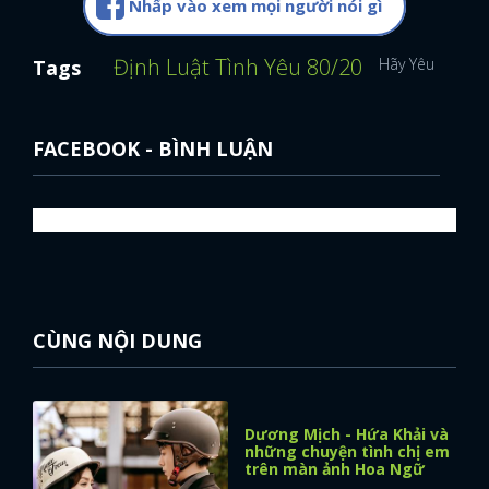
Nhấp vào xem mọi người nói gì
Định Luật Tình Yêu 80/20
Hãy Yêu Nhau D
Tags
FACEBOOK - BÌNH LUẬN
CÙNG NỘI DUNG
Dương Mịch - Hứa Khải và
những chuyện tình chị em
trên màn ảnh Hoa Ngữ