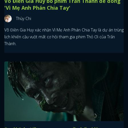
Võ Điền Gia Huy bỏ phim Trấn Thành để đóng
'Vì Mẹ Anh Phán Chia Tay'
Thùy Chi
Võ Điền Gia Huy xác nhận Vì Mẹ Anh Phán Chia Tay là dự án trùng
lịch khiến cậu vuột mất cơ hội tham gia phim Thỏ Ơi của Trấn
Thành.