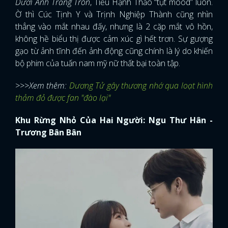
Dưới Ánh Trăng Tròn
, Tiểu Hạnh Thảo “tụt mood” luôn.
Ờ thì Cúc Tịnh Y và Trịnh Nghiệp Thành cũng nhìn
thẳng vào mắt nhau đấy, nhưng là 2 cặp mắt vô hồn,
không hề biểu thị được cảm xúc gì hết trơn. Sự gượng
gạo từ ảnh tĩnh đến ảnh động cũng chính là lý do khiến
bộ phim của tuấn nam mỹ nữ thất bại toàn tập.
>>>Xem thêm:
Dương Tử gây thương nhớ qua loạt hình
thảm đỏ được fan "đào lại"
Khu Rừng Nhỏ Của Hai Người: Ngu Thư Hân -
Trương Bân Bân