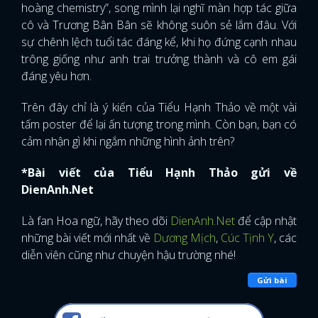
hoàng chemistry”, song mình lại nghĩ màn hợp tác giữa
cô và Trương Bân Bân sẽ không suôn sẻ lắm đâu. Với
FACEBOOK
GOOGLE
sự chênh lệch tuổi tác đáng kể, khi họ đứng cạnh nhau
trông giống như anh trai trưởng thành và cô em gái
đáng yêu hơn.
Trên đây chỉ là ý kiến của Tiểu Hạnh Thảo về một vài
tấm poster để lại ấn tượng trong mình. Còn bạn, bạn có
cảm nhận gì khi ngắm những hình ảnh trên?
*Bài viết của Tiểu Hạnh Thảo gửi về
DienAnh.Net
Là fan Hoa ngữ, hãy theo dõi
DienAnh.Net
để cập nhật
những bài viết mới nhất về
Dương Mịch
,
Cúc Tịnh Y
, các
diễn viên cũng như chuyện hậu trường nhé!
Gửi bài