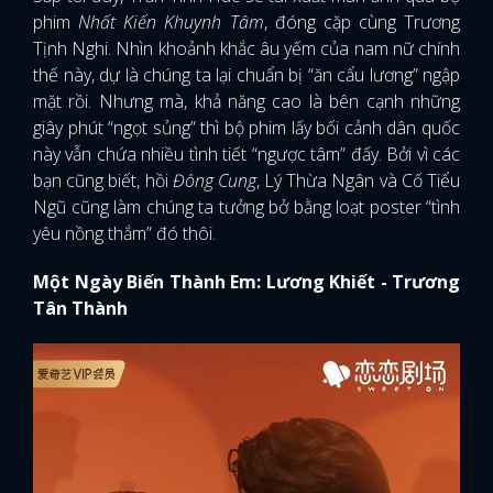
phim
Nhất Kiến Khuynh Tâm
, đóng cặp cùng Trương
Tịnh Nghi. Nhìn khoảnh khắc âu yếm của nam nữ chính
thế này, dự là chúng ta lại chuẩn bị “ăn cẩu lương” ngập
mặt rồi. Nhưng mà, khả năng cao là bên cạnh những
giây phút “ngọt sủng” thì bộ phim lấy bối cảnh dân quốc
này vẫn chứa nhiều tình tiết “ngược tâm” đấy. Bởi vì các
bạn cũng biết, hồi
Đông Cung
, Lý Thừa Ngân và Cố Tiểu
Ngũ cũng làm chúng ta tưởng bở bằng loạt poster “tình
yêu nồng thắm” đó thôi.
Một Ngày Biến Thành Em: Lương Khiết - Trương
Tân Thành