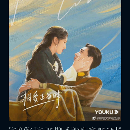
Sắp tới đây, Trần Tinh Húc sẽ tái xuất màn ảnh qua bộ