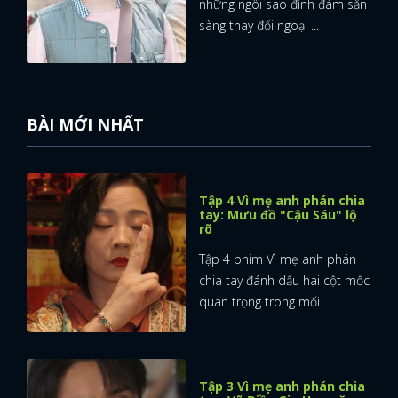
những ngôi sao đình đám sẵn
sàng thay đổi ngoại ...
BÀI MỚI NHẤT
Tập 4 Vì mẹ anh phán chia
tay: Mưu đồ "Cậu Sáu" lộ
rõ
Tập 4 phim Vì mẹ anh phán
chia tay đánh dấu hai cột mốc
quan trọng trong mối ...
Tập 3 Vì mẹ anh phán chia