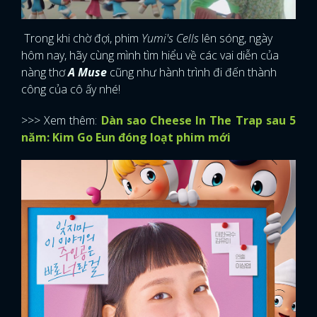
Trong khi chờ đợi, phim
Yumi's Cells
lên sóng, ngày
hôm nay, hãy cùng mình tìm hiểu về các vai diễn của
nàng thơ
A Muse
cũng như hành trình đi đến thành
công của cô ấy nhé!
>>> Xem thêm:
Dàn sao Cheese In The Trap sau 5
năm: Kim Go Eun đóng loạt phim mới