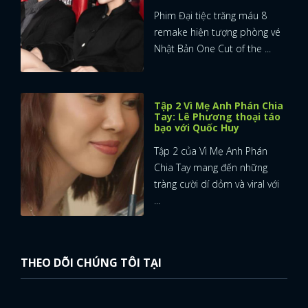
Phim Đại tiệc trăng máu 8
remake hiện tượng phòng vé
Nhật Bản One Cut of the ...
Tập 2 Vì Mẹ Anh Phán Chia
Tay: Lê Phương thoại táo
bạo với Quốc Huy
Tập 2 của Vì Mẹ Anh Phán
Chia Tay mang đến những
tràng cười dí dỏm và viral với
...
THEO DÕI CHÚNG TÔI TẠI