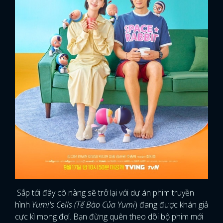
Sắp tới đây cô nàng sẽ trở lại với dự án phim truyền
hình
Yumi's Cells (Tế Bào Của Yumi
) đang được khán giả
cực kì mong đợi. Bạn đừng quên theo dõi bộ phim mới