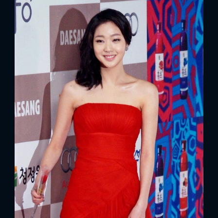
x
ĐĂNG NHẬP