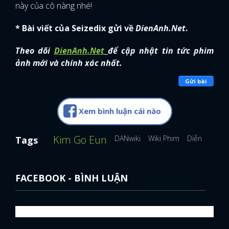
này của cô nàng nhé!
* Bài viết của Seizedix gửi về
DienAnh.Net
.
Theo dõi
DienAnh.Net
để cập nhật tin tức phim
ảnh mới và chính xác nhất.
Gửi bài
Xem bình luận cái nào
Kim Go Eun
DANwiki
Wiki Phim
Diễn viên H
Tags
FACEBOOK - BÌNH LUẬN