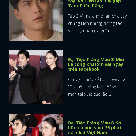
tay: Võ Điền Gia Huy gặp
Tam Triều Dâng
Tập 3 Vì mẹ anh phán chia tay
chứng kiến những tương tác
vui nhộn oan gia giữa ...
Đại Tiệc Trăng Máu 8: Miu
Lê công khai xin vai ngay
trên Facebook
Chuyện chưa kể từ showcase
"Đại Tiệc Trăng Máu 8" với
màn tái xuất của lão ...
Đại Tiệc Trăng Máu 8: Sở
hữu cú one shot 35 phút
dài nhất Việt Nam