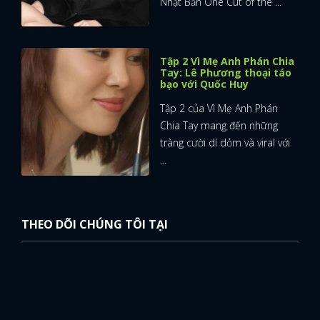
Nhật Bản One Cut of the ...
FACEBOOK
GOOGLE
Tập 2 Vì Mẹ Anh Phán Chia
Tay: Lê Phương thoại táo
bạo với Quốc Huy
Tập 2 của Vì Mẹ Anh Phán
Chia Tay mang đến những
tràng cười dí dỏm và viral với
...
THEO DÕI CHÚNG TÔI TẠI