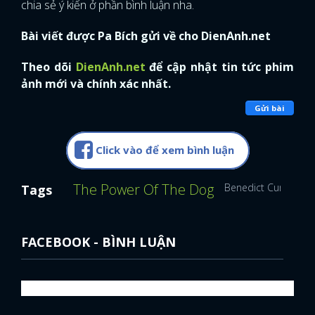
chia sẻ ý kiến ở phần bình luận nha.
Bài viết được Pa Bích gửi về cho DienAnh.net
Theo dõi
DienAnh.net
để cập nhật tin tức phim
ảnh mới và chính xác nhất.
Gửi bài
Click vào để xem bình luận
The Power Of The Dog
Benedict Cumberba
Tags
FACEBOOK - BÌNH LUẬN