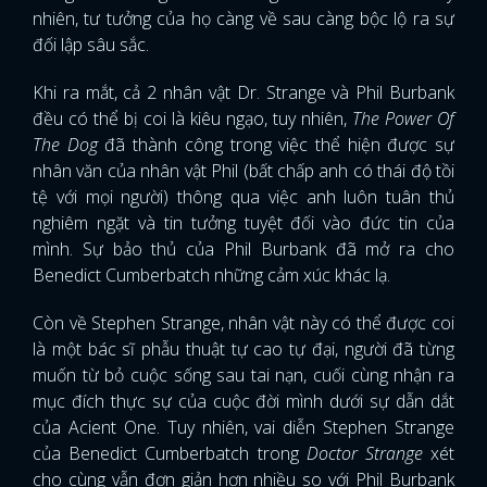
nhiên, tư tưởng của họ càng về sau càng bộc lộ ra sự
đối lập sâu sắc.
Khi ra mắt, cả 2 nhân vật Dr. Strange và Phil Burbank
đều có thể bị coi là kiêu ngạo, tuy nhiên,
The Power Of
The Dog
đã thành công trong việc thể hiện được sự
nhân văn của nhân vật Phil (bất chấp anh có thái độ tồi
tệ với mọi người) thông qua việc anh luôn tuân thủ
nghiêm ngặt và tin tưởng tuyệt đối vào đức tin của
mình. Sự bảo thủ của Phil Burbank đã mở ra cho
Benedict Cumberbatch những cảm xúc khác lạ.
Còn về Stephen Strange, nhân vật này có thể được coi
là một bác sĩ phẫu thuật tự cao tự đại, người đã từng
muốn từ bỏ cuộc sống sau tai nạn, cuối cùng nhận ra
mục đích thực sự của cuộc đời mình dưới sự dẫn dắt
của Acient One. Tuy nhiên, vai diễn Stephen Strange
của Benedict Cumberbatch trong
Doctor Strange
xét
cho cùng vẫn đơn giản hơn nhiều so với Phil Burbank