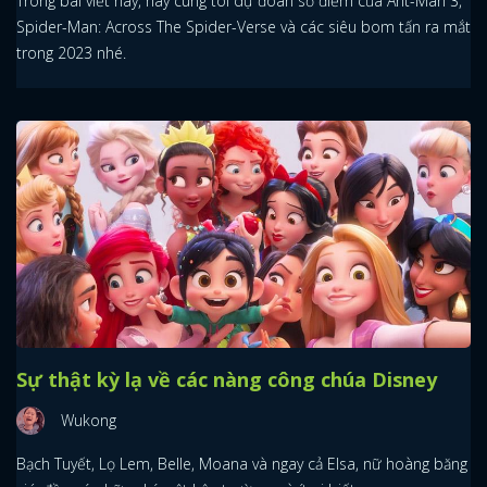
Trong bài viết này, hãy cùng tôi dự đoán số điểm của Ant-Man 3,
Spider-Man: Across The Spider-Verse và các siêu bom tấn ra mắt
trong 2023 nhé.
Sự thật kỳ lạ về các nàng công chúa Disney
Wukong
Bạch Tuyết, Lọ Lem, Belle, Moana và ngay cả Elsa, nữ hoàng băng