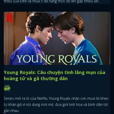
thiếu của Élite và mùa 5 đã nâng mức độ lên gấp nhiều lần.
x
ĐĂNG NHẬP
FACEBOOK
GOOGLE
Young Royals: Câu chuyện tình lãng mạn của
hoàng tử và gã thường dân
Series mới ra lò của Netflix, Young Royals nhận cơn mưa lời khen
từ khán giả vì nội dung mới mẻ, đưa giới tinh hoa và bình dân tới
gần nhau.